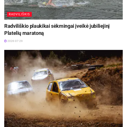
Kauno rajone, Čekiškėje vyks 2028 metų Europos
ir pasaulio greičio automodelių čempionatas
RADVILIŠKIS
2026-08-07
Radviliškio plaukikai sėkmingai įveikė jubiliejinį
Savaitgalį geriausi Lietuvos slalomo meistrai
Platelių maratoną
rinksis Zarasuose
2026-07-29
2026-08-04