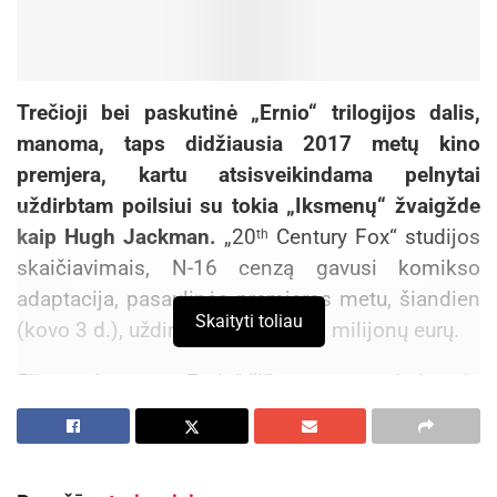
Trečioji bei paskutinė „Ernio“ trilogijos dalis,
manoma, taps didžiausia 2017 metų kino
premjera, kartu atsisveikindama pelnytai
uždirbtam poilsiui su tokia „Iksmenų“ žvaigžde
kaip Hugh Jackman.
„20
Century Fox“ studijos
th
skaičiavimais, N-16 cenzą gavusi komikso
adaptacija, pasaulinės premjeros metu, šiandien
Skaityti toliau
(kovo 3 d.), uždirbs nuo 65 iki 70 milijonų eurų.
Filmas „Loganas. Ernis“ žiūrovams pasakoja apie
kovų išsekintą Ernį besislepiantį nuo
visuomenės su Profesoriumi X. Profesorius taip
pat nebe toks, kaip anksčiau – įveiktas