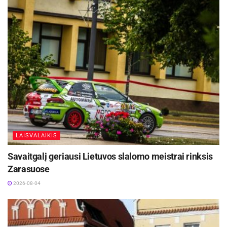
spėjama, premjeros metu uždirbs per 120
milijonų eurų.
Aktualios
naujienos
Festivalį „ConTempo“ Kaune uždarys sudėtingas
pasirodymas aštuonių metrų aukštyje ir piknikas
Santakoje
2026-08-05
Kėdainių kultūros centras organizuoja
pavėžėjimą prie kėdainiečių pastatyto kryžiaus
Baltijos kelyje
LAISVALAIKIS
2026-08-05
Savaitgalį geriausi Lietuvos slalomo meistrai rinksis
Zarasuose
2026-08-04