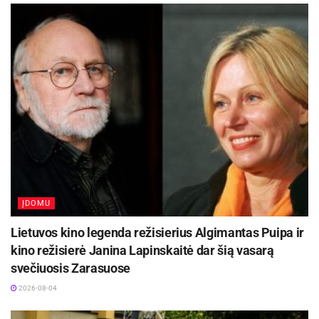
keletą dienų patvirtino filmo režisierius James
Mangold.
„Loganas. Ernis“ įvertinimai lenkia visus
„Iksmenų“ ansamblio filmus, įskaitant
ankstesnes „Ernio“ dalis. Filmas sulaukia tik
teigiamų kritikų recenzijų, be to H. Jackman
viešai paskelbė, jog tai paskutinis aktoriaus
filmas per pastaruosius 17 metų, kuriame jis
įkūnija Ernio personažą.
ĮDOMU
Net jei „Loganas“ ir taps didžiausiu dar tik
Lietuvos kino legenda režisierius Algimantas Puipa ir
prasidedančių metų debiutu, tokios garbės ilgai
kino režisierė Janina Lapinskaitė dar šią vasarą
neišlaikys. Netrukus, kovo 17 d., „Disney“
svečiuosis Zarasuose
pristatys daugeliui gerai žinomos istorijos
2026-08-04
„Gražuolė ir Pabaiga“ kino ekranizaciją, kuri,