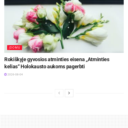
ĮDOMU
Rokiškyje gyvosios atminties eisena „Atminties
kelias“ Holokausto aukoms pagerbti
2026-08-04