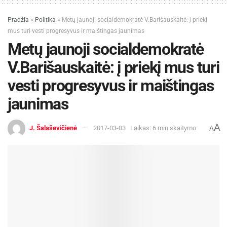
Pradžia
»
Politika
»
Metų jaunoji socialdemokratė V.Barišauskaitė: į priekį
mus turi vesti progresyvus ir maištingas jaunimas
Metų jaunoji socialdemokratė
V.Barišauskaitė: į priekį mus turi
vesti progresyvus ir maištingas
jaunimas
A
J. Šalaševičienė
2017-03-03
Laikas: 6 min skaitymo
A