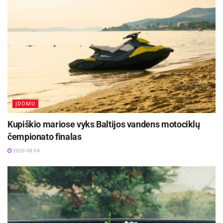
UAB Ryšių su visuomene skyrius
ĮDOMU
Kupiškio mariose vyks Baltijos vandens motociklų
čempionato finalas
2026-08-04