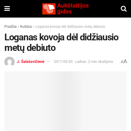
Pradžia
»
Kultūra
»
Loganas kovoja dėl didžiausio metų debiuto
Loganas kovoja dėl didžiausio
metų debiuto
A
J. Šalaševičienė
2017-03-03
Laikas: 2 min skaitymo
A