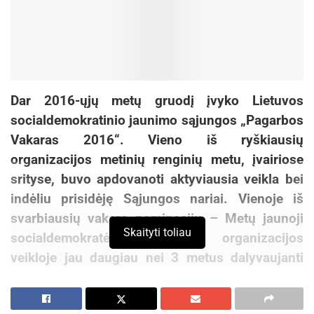
Dar 2016-ųjų metų gruodį įvyko Lietuvos
socialdemokratinio jaunimo sąjungos „Pagarbos
Vakaras 2016“. Vieno iš ryškiausių
organizacijos metinių renginių metu, įvairiose
srityse, buvo apdovanoti aktyviausia veikla bei
indėliu prisidėję Sąjungos nariai. Vienoje iš
svarbiausių vakaro nominacijų – Metų jaunoji
Skaityti toliau
socialdemokratė – sužibėjo organizacijos
veikloje jau daugiau nei 3 metus dalyvaujanti
jaunimietė, LSDJS Valdybos narė Vilma
Barišauskaitė.