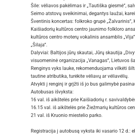
Šile: vėliavos pakėlimas ir „Tautiška giesmė“, sal
Seimo atstovų sveikinimai, degantys laužai, karei
Šventinis koncertas: folkroko grupė „Žalvarinis“
Kaišiadorių kultūros centro jaunimo folkloro ansa
kultūros centro moterų vokalinis ansamblis „Vija
„Šilaja“.
Dalyviai: Baltijos jūrų skautai, Jūrų skautija „Divy
visuomeninė organizacija „Vanagas“, Lietuvos šau
Renginys vyks lauke, rekomenduojama vilkėti šilt
tautine atributika, turėkite vėliavų ar vėliavėlių.
Atvykti į renginį ir grįžti iš jo bus galimybė pas
Autobusas išvyksta:
16 val. iš aikštelės prie Kaišiadorių r. savivaldybė
16.15 val. iš aikštelės prie Žiežmarių kultūros cen
21 val. iš Kruonio miestelio parko.
Registracija į autobusą vyksta iki vasario 12 d.: