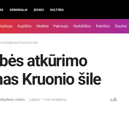
AS
KRIMINALAI
ĮDOMU
KULTŪRA
šiadorys
Kupiškis
Molėtai
Pakruojis
Radviliškis
Rokiškis
Šiauliai
s minėjimas Kruonio šile
ybės atkūrimo
as Kruonio šile
A
nkytinos vietos
Laikas: 1 min skaitymo
A