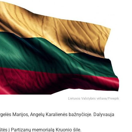
Lietuvos Valstybės vėliava/Freepik
gelės Marijos, Angelų Karalienės bažnyčioje. Dalyvauja
štės į Partizanų memorialą Kruonio šile.