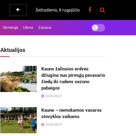
Šeštadienis, 8 rugpjūčio
Ukmergė
Utena
Zarasai
Aktualijos
Kauno žaliosios erdvės
džiugina nuo pirmųjų pavasario
žiedų iki rudens sezono
pabaigos
2026-08-07
Kaune – nemokamos vasaros
stovyklos vaikams
2026-08-07