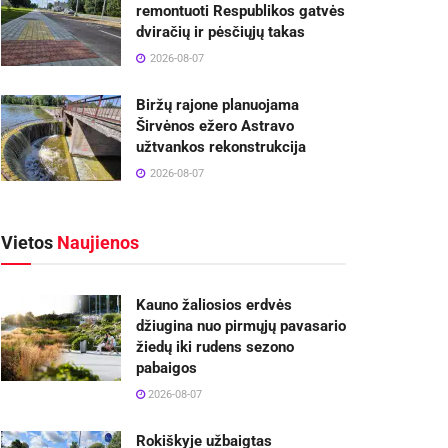
remontuoti Respublikos gatvės
dviračių ir pėsčiųjų takas
2026-08-07
Biržų rajone planuojama
Širvėnos ežero Astravo
užtvankos rekonstrukcija
2026-08-07
Vietos
Naujienos
Kauno žaliosios erdvės
džiugina nuo pirmųjų pavasario
žiedų iki rudens sezono
pabaigos
2026-08-07
Rokiškyje užbaigtas