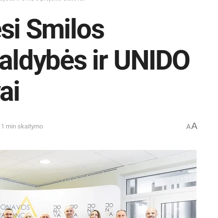
si Smilos
valdybės ir UNIDO
ai
A
 1 min skaitymo
A