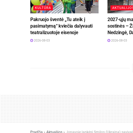
KULTŪRA
AKTUALIJO
Pakruojo šventė „Tu ateik į
2027-ųjų ma
pasimatymą“ kviečia dalyvauti
sostinės – Ži
teatralizuotoje eisenoje
Nedzingė, Da
2026-08-03
2026-08-03
Pradžia
»
Aktualijos
»
Jonavoje lankėsi Smilos (Ukraina) savival