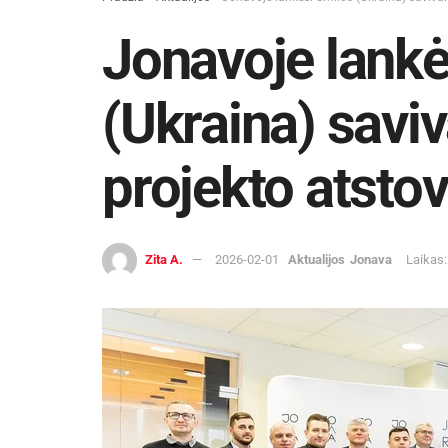
Jonavoje lankė
(Ukraina) savi
projekto atstov
Zita A.
2026-02-01
Aktualijos
Jonava
Laikas: