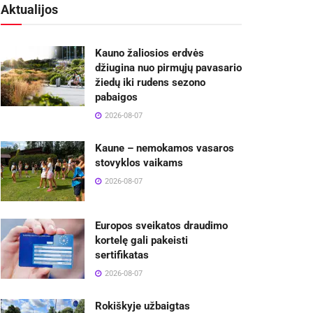
Aktualijos
Kauno žaliosios erdvės
džiugina nuo pirmųjų pavasario
žiedų iki rudens sezono
pabaigos
2026-08-07
Kaune – nemokamos vasaros
stovyklos vaikams
2026-08-07
Europos sveikatos draudimo
kortelę gali pakeisti
sertifikatas
2026-08-07
Rokiškyje užbaigtas