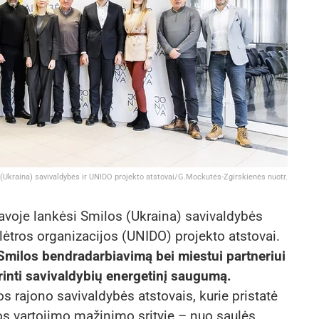
(Ukraina) savivaldybės ir UNIDO projekto atstovai/G.Mockutės-Zgirskienės nuotr.
avoje lankėsi Smilos (Ukraina) savivaldybės
lėtros organizacijos (UNIDO) projekto atstovai.
 Smilos bendradarbiavimą bei miestui partneriui
rinti savivaldybių energetinį saugumą.
s rajono savivaldybės atstovais, kurie pristatė
s vartojimo mažinimo srityje – nuo saulės