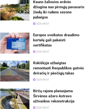
Kauno žaliosios erdvės
džiugina nuo pirmųjų pavasario
žiedų iki rudens sezono
pabaigos
2026-08-07
Europos sveikatos draudimo
kortelę gali pakeisti
sertifikatas
2026-08-07
Rokiškyje užbaigtas
remontuoti Respublikos gatvės
dviračių ir pėsčiųjų takas
2026-08-07
Biržų rajone planuojama
Širvėnos ežero Astravo
užtvankos rekonstrukcija
2026-08-07