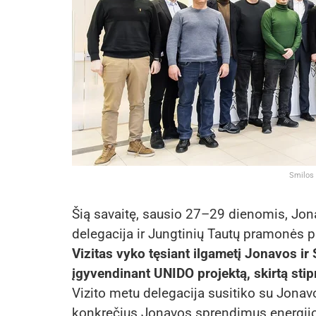
Smilos 
Šią savaitę, sausio 27–29 dienomis, Jon
delegacija ir Jungtinių Tautų pramonės p
Vizitas vyko tęsiant ilgametį Jonavos ir
įgyvendinant UNIDO projektą, skirtą stip
Vizito metu delegacija susitiko su Jonavo
konkrečius Jonavos sprendimus energijo