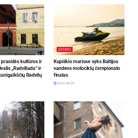
ĮDOMU
prasidės kultūros ir
Kupiškio mariose vyks Baltijos
ivalis „Radviliada“ ir
vandens motociklų čempionato
unigaikščių Radvilų
finalas
2026-08-04