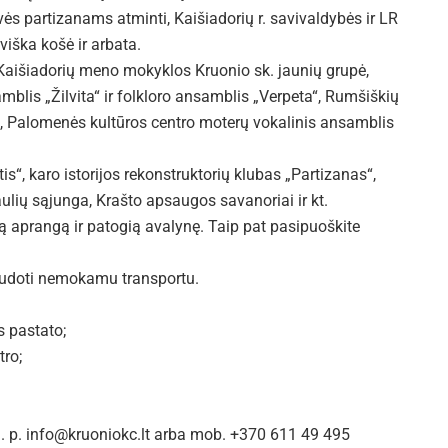
vės partizanams atminti, Kaišiadorių r. savivaldybės ir LR
viška košė ir arbata.
, Kaišiadorių meno mokyklos Kruonio sk. jaunių grupė,
mblis „Žilvita“ ir folkloro ansamblis „Verpeta“, Rumšiškių
“, Palomenės kultūros centro moterų vokalinis ansamblis
tis“, karo istorijos rekonstruktorių klubas „Partizanas“,
lių sąjunga, Krašto apsaugos savanoriai ir kt.
ą aprangą ir patogią avalynę. Taip pat pasipuoškite
inaudoti nemokamu transportu.
s pastato;
tro;
 el. p. info@kruoniokc.lt arba mob. +370 611 49 495