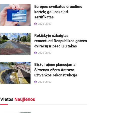
Europos sveikatos draudimo
kortelę gali pakeisti
sertifikatas
2026-08-07
Rokiškyje užbaigtas
remontuoti Respublikos gatvės
dviračių ir pėsčiųjų takas
2026-08-07
Biržų rajone planuojama
Širvėnos ežero Astravo
užtvankos rekonstrukcija
2026-08-07
Vietos
Naujienos