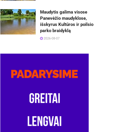
Maudytis galima visose
Panevėžio maudyklose,
išskyrus Kultūros ir poilsio
parko braidyklą
2026-08-07