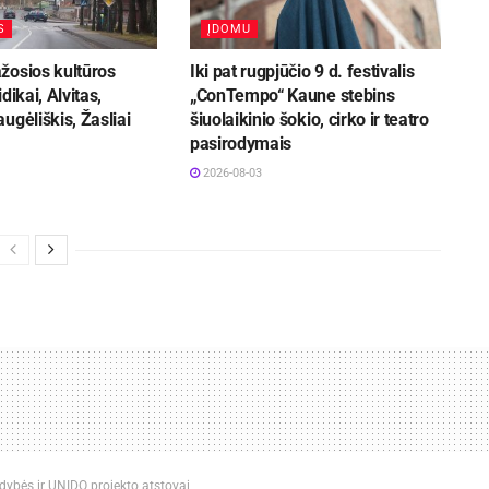
S
ĮDOMU
žosios kultūros
Iki pat rugpjūčio 9 d. festivalis
dikai, Alvitas,
„ConTempo“ Kaune stebins
ugėliškis, Žasliai
šiuolaikinio šokio, cirko ir teatro
pasirodymais
2026-08-03
dybės ir UNIDO projekto atstovai