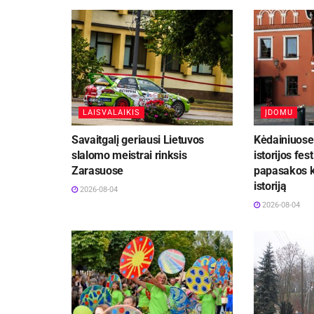
LAISVALAIKIS
ĮDOMU
Savaitgalį geriausi Lietuvos
Kėdainiuose 
slalomo meistrai rinksis
istorijos fest
Zarasuose
papasakos k
istoriją
2026-08-04
2026-08-04