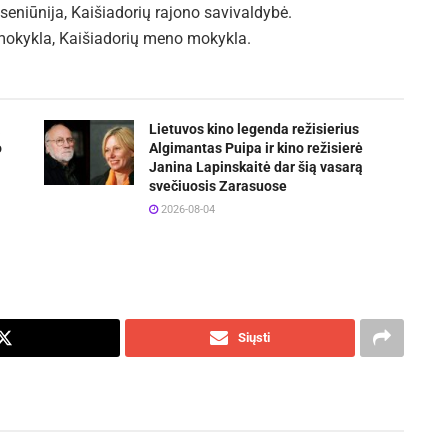
 seniūnija, Kaišiadorių rajono savivaldybė.
 mokykla, Kaišiadorių meno mokykla.
a
Lietuvos kino legenda režisierius
o
Algimantas Puipa ir kino režisierė
Janina Lapinskaitė dar šią vasarą
svečiuosis Zarasuose
2026-08-04
Siųsti