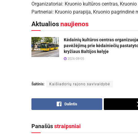
Organizatoriai: Kruonio kultūros centras, Kruonio
Partneriai: Kruonio parapija, Kruonio pagrindinė
Aktualios
naujienos
Kėdainių kultūros centras organizuoj
pavėžėjimą prie kėdainiečių pastatyt
kryžiaus Baltijos kelyje
2026-08-05
Šaltinis:
Kaišiadorių rajono savivaldybė
Dalintis
Panašūs
straipsniai