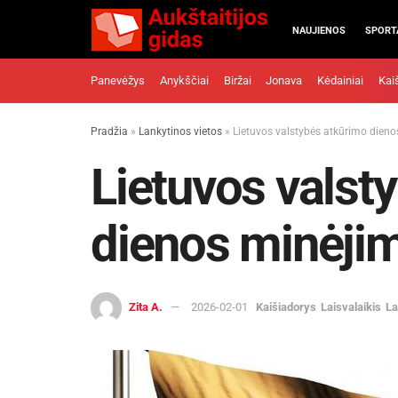
NAUJIENOS
SPORT
Panevėžys
Anykščiai
Biržai
Jonava
Kėdainiai
Kai
Pradžia
»
Lankytinos vietos
»
Lietuvos valstybės atkūrimo dieno
Lietuvos valst
dienos minėjim
Zita A.
2026-02-01
Kaišiadorys
Laisvalaikis
La