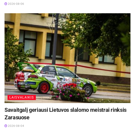
2026-08-06
Šaltinis:
Kauno rajono savivaldybė
LAISVALAIKIS
Savaitgalį geriausi Lietuvos slalomo meistrai rinksis
Zarasuose
2026-08-04