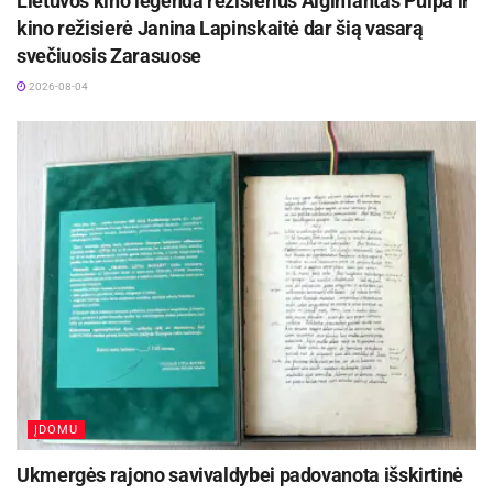
Lietuvos kino legenda režisierius Algimantas Puipa ir
kino režisierė Janina Lapinskaitė dar šią vasarą
svečiuosis Zarasuose
2026-08-04
ĮDOMU
Ukmergės rajono savivaldybei padovanota išskirtinė