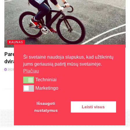
KAUNAS
Pareigūnai aiškinasi, kas išvažiavo su svetimu
Ši svetainė naudoja slapukus, kad užtikrintų
dviračiu
jums geriausią patirtį mūsų svetainėje.
2026-07-21
Plačiau
Techniniai
Techniniai
Marketingo
Marketingo
Išsaugoti
Leisti visus
nustatymus