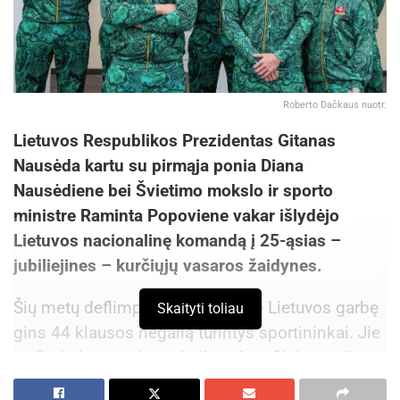
Roberto Dačkaus nuotr.
Lietuvos Respublikos Prezidentas Gitanas
Nausėda kartu su pirmąja ponia Diana
Nausėdiene bei Švietimo mokslo ir sporto
ministre Raminta Popoviene vakar išlydėjo
Lietuvos nacionalinę komandą į 25-ąsias –
jubiliejines – kurčiųjų vasaros žaidynes.
Šių metų deflimpinėse žaidynėse Lietuvos garbę
Skaityti toliau
gins 44 klausos negalią turintys sportininkai. Jie
varžysis lengvosios atletikos, krepšinio, graikų-
romėnų imtynių, badmintono, orientavimosi