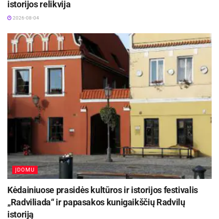
istorijos relikvija
2026-08-04
ĮDOMU
Kėdainiuose prasidės kultūros ir istorijos festivalis
„Radviliada“ ir papasakos kunigaikščių Radvilų
istoriją