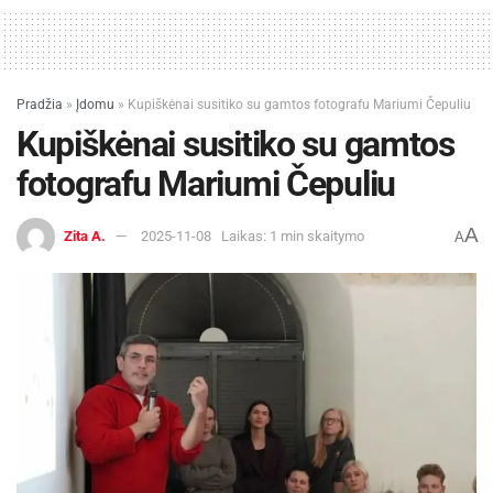
Pradžia
»
Įdomu
»
Kupiškėnai susitiko su gamtos fotografu Mariumi Čepuliu
Kupiškėnai susitiko su gamtos
fotografu Mariumi Čepuliu
A
Zita A.
2025-11-08
Laikas: 1 min skaitymo
A