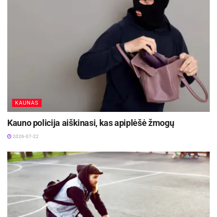
KAUNAS
Kauno policija aiškinasi, kas apiplėšė žmogų
2026-07-22