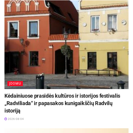
ĮDOMU
Kėdainiuose prasidės kultūros ir istorijos festivalis
„Radviliada“ ir papasakos kunigaikščių Radvilų
istoriją
2026-08-04