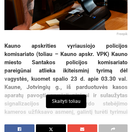
Freepik
Kauno apskrities vyriausiojo policijos
komisariato (toliau – Kauno apskr. VPK) Kauno
miesto Santakos policijos komisariato
pareigūnai atlieka ikiteisminį tyrimą dėl
vagystės, kuomet spalio 23 d. apie 03.30 val.
Kaune, Jotvingių g., iš parduotuvės kasos
aparatų pavogti grynieji pinigai ir sulaužytas
Skaityti toliau
signalizacijos daviklis. Vaizdo stebėjimo
kameros užfiksavo asmenį, galintį turėti tyrimui
reikšmingos informacijos.