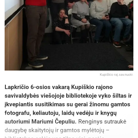
Kupiškio raj.sav.nuotr.
Lapkričio 6-osios vakarą Kupiškio rajono
savivaldybės viešojoje bibliotekoje vyko šiltas ir
įkvepiantis susitikimas su gerai žinomu gamtos
fotografu, keliautoju, laidų vedėju ir knygų
autoriumi Mariumi Čepuliu.
Renginys sutraukė
daugybę skaitytojų ir gamtos mylėtojų –