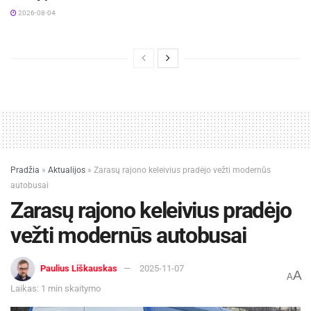
2026-08-04
Pradžia
»
Aktualijos
»
Zarasų rajono keleivius pradėjo vežti modernūs
autobusai
Zarasų rajono keleivius pradėjo
vežti modernūs autobusai
Paulius Liškauskas
2025-11-07
A
A
Laikas: 1 min skaitymo