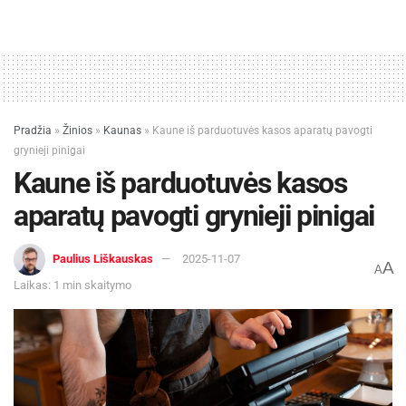
Pradžia
»
Žinios
»
Kaunas
»
Kaune iš parduotuvės kasos aparatų pavogti
grynieji pinigai
Kaune iš parduotuvės kasos
aparatų pavogti grynieji pinigai
Paulius Liškauskas
2025-11-07
A
A
Laikas: 1 min skaitymo