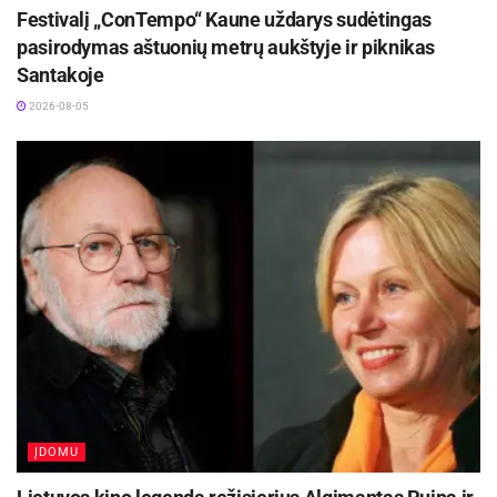
Festivalį „ConTempo“ Kaune uždarys sudėtingas
pasirodymas aštuonių metrų aukštyje ir piknikas
Santakoje
2026-08-05
ĮDOMU