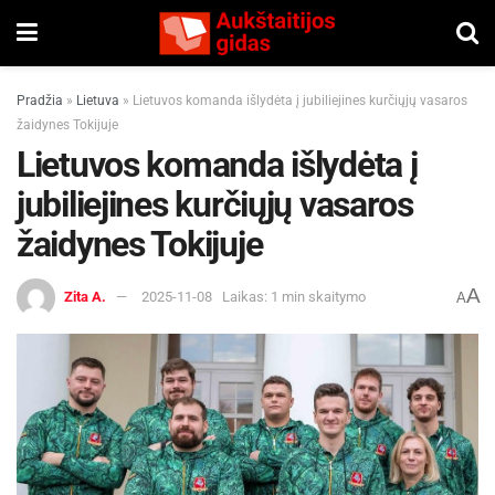
Pradžia
»
Lietuva
»
Lietuvos komanda išlydėta į jubiliejines kurčiųjų vasaros
žaidynes Tokijuje
Lietuvos komanda išlydėta į
jubiliejines kurčiųjų vasaros
žaidynes Tokijuje
A
Zita A.
2025-11-08
Laikas: 1 min skaitymo
A