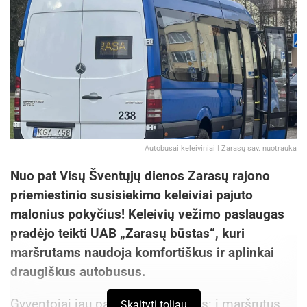
Autobusai keleiviniai | Zarasų sav. nuotrauka
Nuo pat Visų Šventųjų dienos Zarasų rajono
priemiestinio susisiekimo keleiviai pajuto
malonius pokyčius! Keleivių vežimo paslaugas
pradėjo teikti UAB „Zarasų būstas“, kuri
maršrutams naudoja komfortiškus ir aplinkai
draugiškus autobusus.
Gyventojai jau pastebėjo pokyčius: į maršrutus
Skaityti toliau