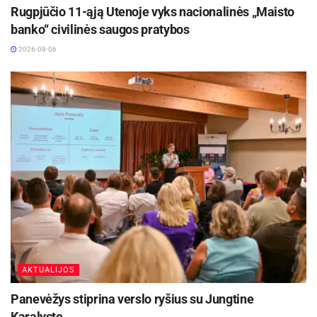
Rugpjūčio 11-ąją Utenoje vyks nacionalinės „Maisto
banko“ civilinės saugos pratybos
2026-08-06
AKTUALIJOS
Panevėžys stiprina verslo ryšius su Jungtine
Karalyste