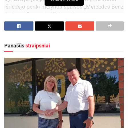
išriedėjo penki mėlynos spalvos „Mercedes Benz
Sprinter“ žemagrindžiai autobusai.
Kiekvienas autobusas talpina 23 keleivius.
Autobusai atitinka aukštus ekologinius Euro 6
standartus, užtikrinančius mažesnį poveikį aplinkai.
Panašūs
straipsniai
Žemagrindė konstrukcija palengvina įlipimą ir išlipimą,
ypač asmenims su negalia, tėvams su vaikų
vežimėliais ar senjorams.
Taip pat, ilgesniuose priemiestinio susisiekimo
maršrutuose keleiviai vežami ir penkiais
„Volkswagen Crafter“ autobusais, kurie atitinka
tuos pačius griežtus Euro 6 ekologinius
reikalavimus.