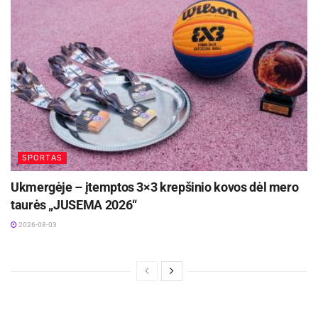
SPORTAS
Ukmergėje – įtemptos 3×3 krepšinio kovos dėl mero
taurės „JUSEMA 2026“
2026-08-03