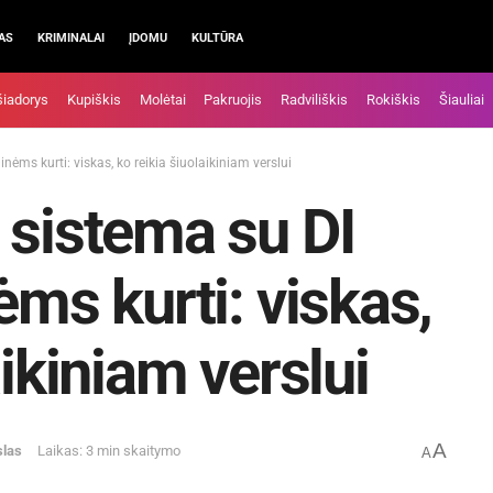
AS
KRIMINALAI
ĮDOMU
KULTŪRA
šiadorys
Kupiškis
Molėtai
Pakruojis
Radviliškis
Rokiškis
Šiauliai
nėms kurti: viskas, ko reikia šiuolaikiniam verslui
 sistema su DI
ėms kurti: viskas,
aikiniam verslui
A
slas
Laikas: 3 min skaitymo
A