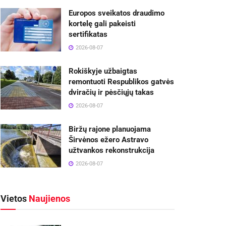
Europos sveikatos draudimo
kortelę gali pakeisti
sertifikatas
2026-08-07
Rokiškyje užbaigtas
remontuoti Respublikos gatvės
dviračių ir pėsčiųjų takas
2026-08-07
Biržų rajone planuojama
Širvėnos ežero Astravo
užtvankos rekonstrukcija
2026-08-07
Vietos
Naujienos