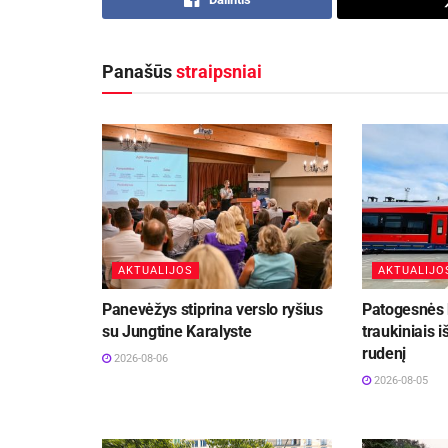
Panašūs
straipsniai
AKTUALIJOS
AKTUALIJO
Panevėžys stiprina verslo ryšius
Patogesnės k
su Jungtine Karalyste
traukiniais i
rudenį
2026-08-06
2026-08-05