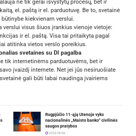
lauja ne tik gerai išvystytų procesų, bet ir
kaitą, el. paštą ir el. parduotuvę. Be to, svetainė
o būtinybe kiekvienam verslui.
a verslui visus šiuos įrankius vienoje vietoje:
cijas ir el. paštą. Visa tai pritaikyta pagal
ai atitinka vietos verslo poreikius.
ionalias svetaines su DI pagalba
e tik internetinėms parduotuvėms, bet ir
savo įvaizdį internete. Net jei jūs nesiruošiate
 svetainė gali būti labai naudinga įvairiems
s
Rugpjūčio 11-ąją Utenoje vyks
os
nacionalinės „Maisto banko“ civilinės
saugos pratybos
2026-08-06