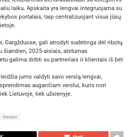
ealiu laiku. Apskaita yra lengvai integruojama su
rekybos portalais, taip centralizuojant visus jūsų
ietoje.
, Gargžduose, gali atrodyti sudėtinga dėl ribotų
au šiandien, 2025-aisiais, atstumas
 galima dirbti su partneriais ir klientais iš bet
leidžia jums valdyti savo verslą lengvai,
us sprendimas augančiam verslui, kuris nori
 tiek Lietuvoje, tiek užsienyje.
Verslas
Siųsti