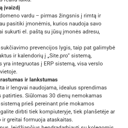
ą įvaizdį
domeno vardu – pirmas žingsnis į rimtą ir
abiau pasitiki įmonėmis, kurios naudoja savo
i sukurti el. paštą su jūsų įmonės adresu,
sukčiavimo prevencijos lygis, taip pat galimybė
ktus ir kalendorių į „Site.pro“ sistemą,
yra integruotas į ERP sistemą, visa verslo
vietoje.
prastumas ir lankstumas
sta ir lengvai naudojama, idealus sprendimas
ems patirties. Siūlomas 30 dienų nemokamas
i sistemą prieš pereinant prie mokamos
galite dirbti tiek kompiuteryje, tiek planšetėje ar
 ir greitai formuoja ataskaitas.
mus, leidžiančius bendradarbiauti su kolegomis