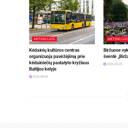
AKTUALIJOS
AKTUALIJO
Kėdainių kultūros centras
Biržuose vyk
organizuoja pavėžėjimą prie
šventė „Birž
kėdainiečių pastatyto kryžiaus
2026-08-05
Baltijos kelyje
2026-08-05