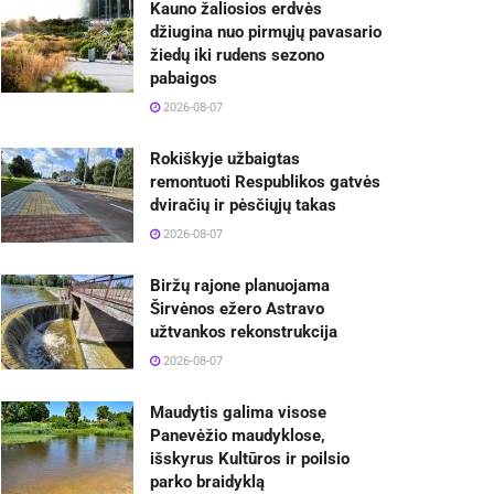
Kauno žaliosios erdvės
džiugina nuo pirmųjų pavasario
žiedų iki rudens sezono
pabaigos
2026-08-07
Rokiškyje užbaigtas
remontuoti Respublikos gatvės
dviračių ir pėsčiųjų takas
2026-08-07
Biržų rajone planuojama
Širvėnos ežero Astravo
užtvankos rekonstrukcija
2026-08-07
Maudytis galima visose
Panevėžio maudyklose,
išskyrus Kultūros ir poilsio
parko braidyklą