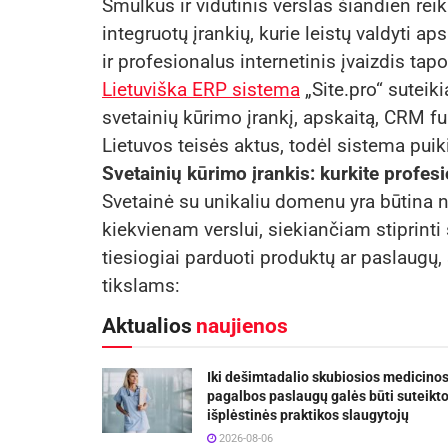
Smulkus ir vidutinis verslas šiandien reika
integruotų įrankių, kurie leistų valdyti aps
ir profesionalus internetinis įvaizdis tap
Lietuviška ERP sistema
„Site.pro“ suteiki
svetainių kūrimo įrankį, apskaitą, CRM funk
Lietuvos teisės aktus, todėl sistema puiki
Svetainių kūrimo įrankis: kurkite profes
Svetainė su unikaliu domenu yra būtina n
kiekvienam verslui, siekiančiam stiprinti 
tiesiogiai parduoti produktų ar paslaugų,
tikslams:
Aktualios
naujienos
Iki dešimtadalio skubiosios medicino
pagalbos paslaugų galės būti suteikt
išplėstinės praktikos slaugytojų
2026-08-06