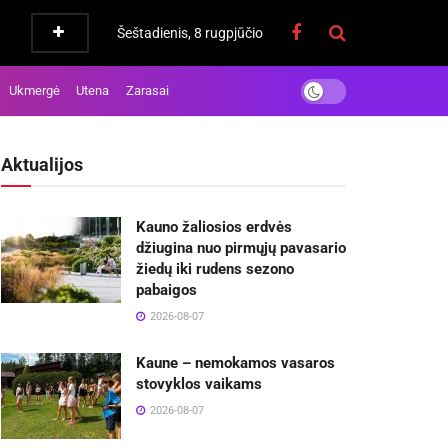
Šeštadienis, 8 rugpjūčio
Ukmergė
Utena
Zarasai
Aktualijos
Kauno žaliosios erdvės
džiugina nuo pirmųjų pavasario
žiedų iki rudens sezono
pabaigos
2026-08-07
Kaune – nemokamos vasaros
stovyklos vaikams
2026-08-07