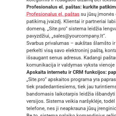
Profesionalus el. paštas: kurkite patikim
Profesionalus el. paštas
su jūsų įmonės 
patikimą įvaizdį. Klientai ir partneriai l
domeną. „Site.pro“ sistema leidžia lengva
pavyzdžiui, „sales@yourcompany.lt“.
Svarbus privalumas – aukštas šlamšto ir 
perkelti visą savo elektroninį paštą, konta
išsaugant senus adresus. Kadangi paštas 
komunikacija ir valdymas vyksta vienoje 
Apskaita internetu ir CRM funkcijos: pa
„Site.pro“ apskaitos programa yra papra
tiek pradedantiesiems, tiek jau turinti
bandomasis laikotarpis leidžia išbandyt
versijos. Sistema veikia naršyklėje, todėl 
telefone, nes ji neapkrauna jūsų įrenginio
Be to, sistema palaiko komandinius reži