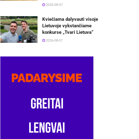
2026-08-07
Kviečiama dalyvauti visoje
Lietuvoje vykstančiame
konkurse „Tvari Lietuva“
2026-08-07