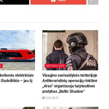
S
AKTUALIJOS
elionės elektriniais
Visagino savivaldybės teritorijoje
š Radviliškio – jau šį
Antiteroristinių operacijų rinktinė
„Aras“ organizuoja tarptautines
pratybas „Baltic Shadow“
2026-08-05