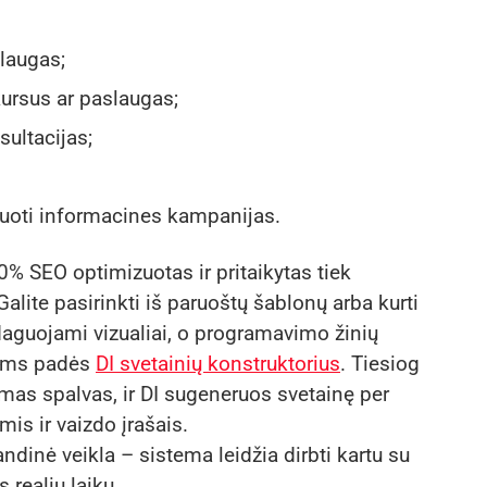
slaugas;
 kursus ar paslaugas;
sultacijas;
nizuoti informacines kampanijas.
% SEO optimizuotas ir pritaikytas tiek
lite pasirinkti iš paruoštų šablonų arba kurti
edaguojami vizualiai, o programavimo žinių
 jums padės
DI svetainių konstruktorius
. Tiesiog
mas spalvas, ir DI sugeneruos svetainę per
is ir vaizdo įrašais.
ndinė veikla – sistema leidžia dirbti kartu su
 realiu laiku.