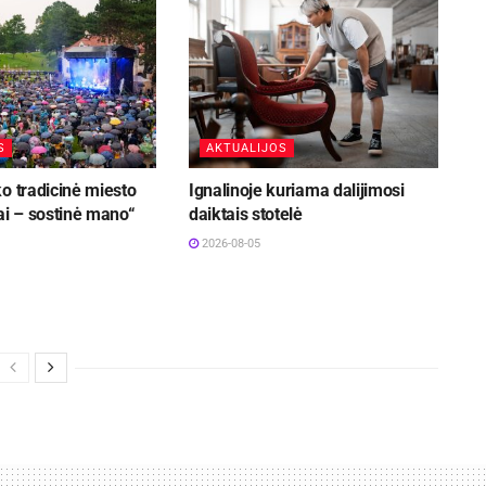
S
AKTUALIJOS
o tradicinė miesto
Ignalinoje kuriama dalijimosi
ai – sostinė mano“
daiktais stotelė
2026-08-05