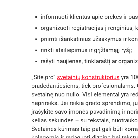
informuoti klientus apie prekes ir pa
organizuoti registracijas į renginius,
priimti išankstinius užsakymus ir kon
rinkti atsiliepimus ir grįžtamąjį ryšį;
rašyti naujienas, tinklaraštį ar orga
„Site.pro“
svetainių konstruktorius
yra 100
pradedantiesiems, tiek profesionalams. Ga
svetainę nuo nulio. Visi elementai yra r
neprireiks. Jei reikia greito sprendimo,
įrašykite savo įmonės pavadinimą ir nori
kelias sekundes – su tekstais, nuotraukom
Svetainės kūrimas taip pat gali būti koma
kolegomis ir redaguoti dizainą bei tekstus