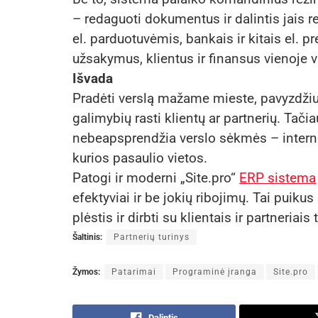
– redaguoti dokumentus ir dalintis jais r
el. parduotuvėmis, bankais ir kitais el. p
užsakymus, klientus ir finansus vienoje v
Išvada
Pradėti verslą mažame mieste, pavyzdžiui
galimybių rasti klientų ar partnerių. Tači
nebeapsprendžia verslo sėkmės – internetu
kurios pasaulio vietos.
Patogi ir moderni „Site.pro“
ERP sistema
efektyviai ir be jokių ribojimų. Tai puik
plėstis ir dirbti su klientais ir partneriais
Šaltinis:
Partnerių turinys
Žymos:
Patarimai
Programinė įranga
Site.pro
Dalintis