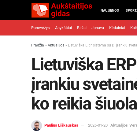
NAUJIENOS
SPORT
Panevėžys
Anykščiai
Biržai
Jonava
Kėdainiai
Kai
Pradžia
»
Aktualijos
»
Lietuviška ERP sistema su DI įrankiu svetai
Lietuviška ERP
įrankiu svetain
ko reikia šiuol
Paulius Liškauskas
2026-01-20
Aktualijos
Ver