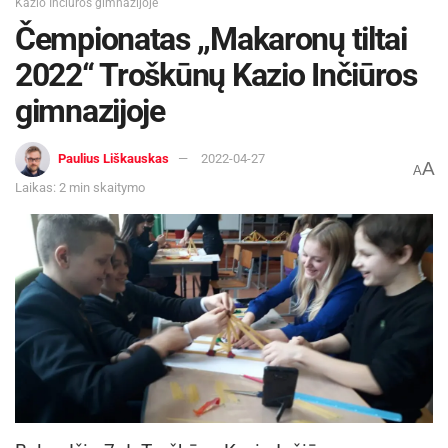
Kazio Inčiūros gimnazijoje
Čempionatas ,,Makaronų tiltai
2022“ Troškūnų Kazio Inčiūros
gimnazijoje
Paulius Liškauskas
2022-04-27
A
A
Laikas: 2 min skaitymo