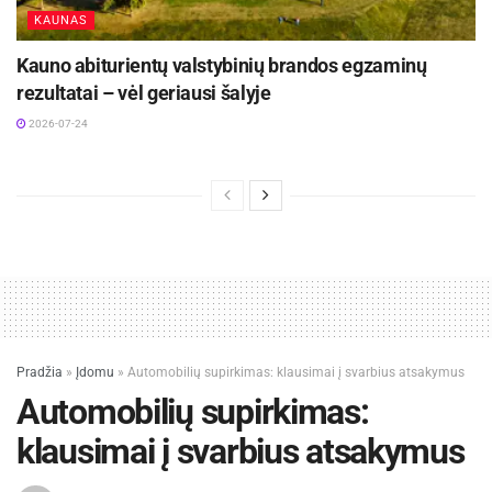
KAUNAS
Kauno abiturientų valstybinių brandos egzaminų
rezultatai – vėl geriausi šalyje
2026-07-24
Pradžia
»
Įdomu
»
Automobilių supirkimas: klausimai į svarbius atsakymus
Automobilių supirkimas:
klausimai į svarbius atsakymus