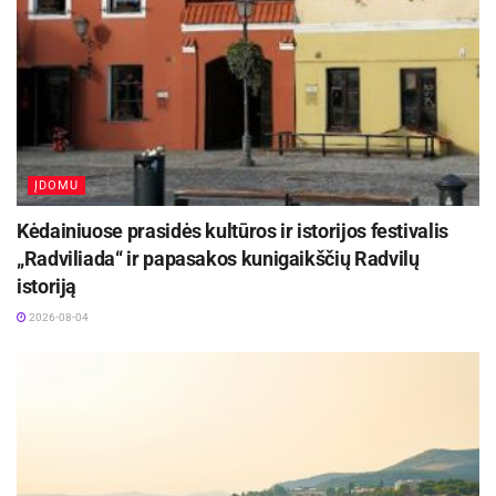
ĮDOMU
Kėdainiuose prasidės kultūros ir istorijos festivalis
„Radviliada“ ir papasakos kunigaikščių Radvilų
istoriją
2026-08-04