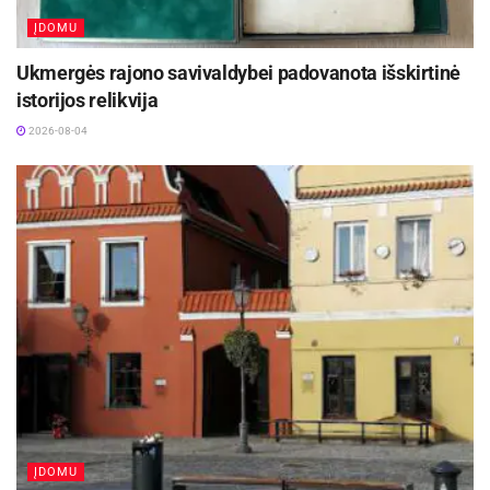
jūsų sveikatą!
ĮDOMU
Ukmergės rajono savivaldybei padovanota išskirtinė
istorijos relikvija
2026-08-04
ĮDOMU