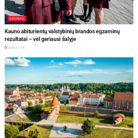
KAUNAS
Kauno abiturientų valstybinių brandos egzaminų
rezultatai – vėl geriausi šalyje
2026-07-25