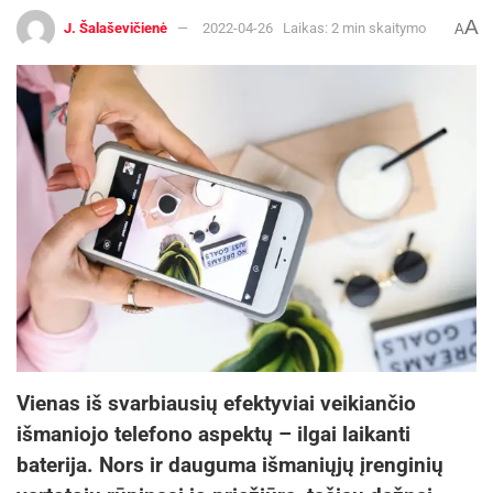
A
J. Šalaševičienė
2022-04-26
Laikas: 2 min skaitymo
A
Vienas iš svarbiausių efektyviai veikiančio
išmaniojo telefono aspektų – ilgai laikanti
baterija. Nors ir dauguma išmaniųjų įrenginių