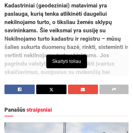
Kadastriniai (geodeziniai) matavimai yra
paslauga, kurią tenka atlikinėti daugeliui
nekilnojamo turto, o tiksliau žemės sklypų
savininkams. Šie veiksmai yra susiję su
Nekilnojamo turto kadastru ir registru – mūsų
šalies sukurta duomenų bazė, rinkti, sisteminti ir
vertinti nekilnojamo turto objektams. Jos
Skaityti toliau
pagrindu valstybė gali tiksliai atlikti įvairius
skaičiavimus, susijusius su mokesčių bei
surinkimu ir įkainių nustatymu valstybinės
žemės nuomininkams.
Geodezinių matavimu metu gali būti atliekama
Panašūs
straipsniai
eilė veiksmų, kurių metu yra sukuriamas arba
papildomas pagrindinis kiekvieno nekilnojamo
turto dokumentas – kadastrinė byla. Darbus