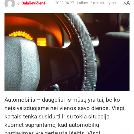
A
J. Šalaševičienė
2022-04-27
Laikas: 2 min skaitymo
A
Automobilis – daugeliui iš mūsų yra tai, be ko
neįsivaizduojame nei vienos savo dienos. Visgi,
kartais tenka susidurti ir su tokia situacija,
kuomet suprantame, kad automobilių
pardavimas yra geriausia išeitis. Visgi,