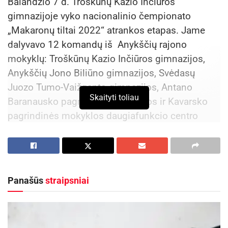
Balandžio 7 d. Troškūnų Kazio Inčiūros
gimnazijoje vyko nacionalinio čempionato
„Makaronų tiltai 2022“ atrankos etapas. Jame
dalyvavo 12 komandų iš Anykščių rajono
mokyklų: Troškūnų Kazio Inčiūros gimnazijos,
Anykščių Jono Biliūno gimnazijos, Svėdasų
Juozo Tumo-Vaižganto gimnazijos, Antano
Skaityti toliau
Baranausko pagrindinės mokyklos ir Kavarsko
pagrindinės mokyklos daugiafunkcio centro
Traupio skyriaus.
Renginio pradžioje visus dalyvius pasveikino
Troškūnų Kazio Inčiūros direktorė Janina
Panašūs
straipsniai
Palikevičienė, kuri palinkėjo mokiniams tapti
tikrais tiltų statytojais, inžinieriais,
projektuotojais. Juk čempionate varžosi patys
geriausi Anykščių rajono fizikai!