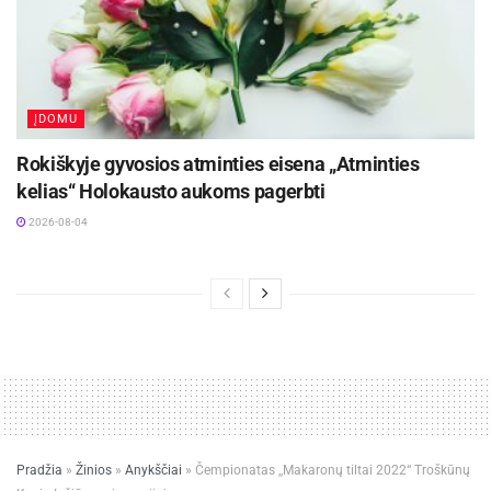
ĮDOMU
Rokiškyje gyvosios atminties eisena „Atminties
kelias“ Holokausto aukoms pagerbti
2026-08-04
Pradžia
»
Žinios
»
Anykščiai
»
Čempionatas ,,Makaronų tiltai 2022“ Troškūnų