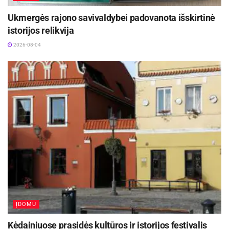
Ukmergės rajono savivaldybei padovanota išskirtinė
istorijos relikvija
2026-08-04
ĮDOMU
Kėdainiuose prasidės kultūros ir istorijos festivalis