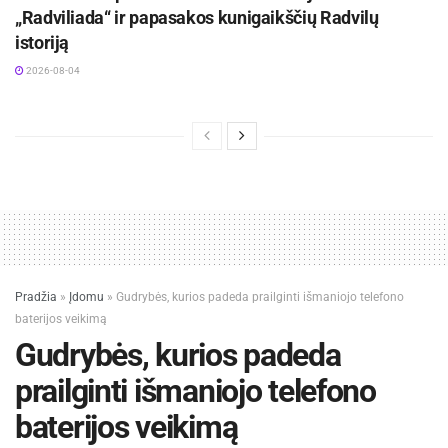
„Radviliada“ ir papasakos kunigaikščių Radvilų
istoriją
2026-08-04
Pradžia
»
Įdomu
»
Gudrybės, kurios padeda prailginti išmaniojo telefono
baterijos veikimą
Gudrybės, kurios padeda
prailginti išmaniojo telefono
baterijos veikimą