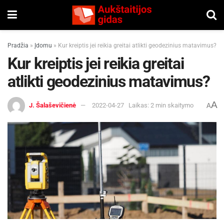
Pradžia
»
Įdomu
»
Kur kreiptis jei reikia greitai atlikti geodezinius matavimus?
Kur kreiptis jei reikia greitai
atlikti geodezinius matavimus?
A
J. Šalaševičienė
2022-04-27
Laikas: 2 min skaitymo
A