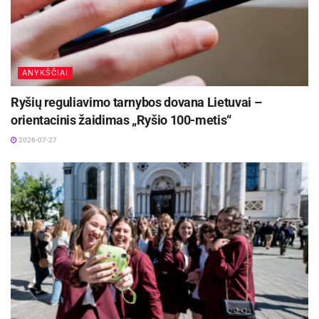
,,Statybininkai iš Svėdasų“ ( tiltas svėrė 326,1 g),
o nestokojančio humoro komandos „Pašalpiniai
statybininkai“ tiltas svėrė 311,2 g.
ANYKŠČIAI
Nacionalinio mokinių čempionato „Makaronų
Ryšių reguliavimo tarnybos dovana Lietuvai –
tiltai 2022“ atrankinį (rajono) turą organizavo
orientacinis žaidimas „Ryšio 100-metis“
Vlada Dovydėnienė, Troškūnų Kazio Inčiūros
2026-07-27
gimnazijos fizikos mokytoja metodininkė, o jai
talkino dr. Gintautas Ambrasas, VGTU Statybos
valdymo ir nekilnojamo turto katedros docentas.
Dėkojame mokyklų komandoms aktyviai
dalyvavusioms čempionate.