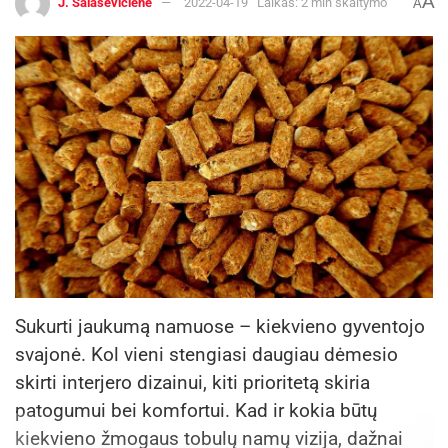
A
J. Šalaševičienė
2022-04-19
Laikas: 2 min skaitymo
A
Sukurti jaukumą namuose – kiekvieno gyventojo
svajonė. Kol vieni stengiasi daugiau dėmesio
skirti interjero dizainui, kiti prioritetą skiria
patogumui bei komfortui. Kad ir kokia būtų
kiekvieno žmogaus tobulų namų vizija, dažnai