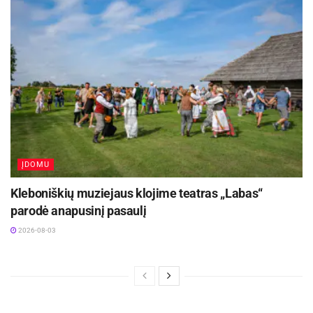
ĮDOMU
Kleboniškių muziejaus klojime teatras „Labas“
parodė anapusinį pasaulį
2026-08-03