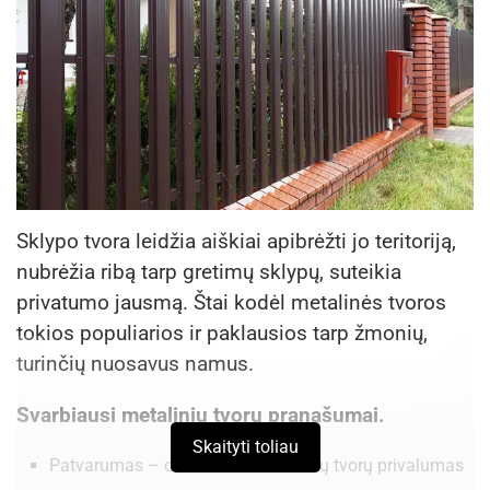
Sklypo tvora leidžia aiškiai apibrėžti jo teritoriją,
nubrėžia ribą tarp gretimų sklypų, suteikia
privatumo jausmą. Štai kodėl metalinės tvoros
tokios populiarios ir paklausios tarp žmonių,
turinčių nuosavus namus.
Svarbiausi metalinių tvorų
pranašum
ai
.
Skaityti toliau
Patvarumas – didžiausias metalinių tvorų privalumas