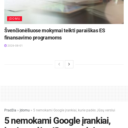
ĮDOMU
Švenčionėliuose mokymai teikti paraiškas ES
finansavimo programoms
2026-08-01
Pradžia
»
Įdomu
»
5 nemokami Google įrankiai, kurie padės Jūsų verslui
5 nemokami Google įrankiai,