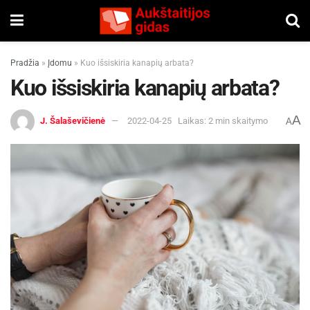
Pradžia
»
Įdomu
»
Kuo išsiskiria kanapių arbata?
Kuo išsiskiria kanapių arbata?
A
J. Šalaševičienė
2022-04-25
Laikas: 2 min skaitymo
A