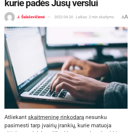
kurie padės Jūsų verslui
A
J. Šalaševičienė
2022-04-20
Laikas: 2 min skaitymo
A
Atliekant
skaitmenin
ę rinkodarą
nesunku
pasimesti tarp įvairių įrankių, kurie matuoja