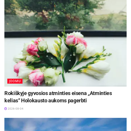
ĮDOMU
Rokiškyje gyvosios atminties eisena „Atminties
kelias“ Holokausto aukoms pagerbti
2026-08-04