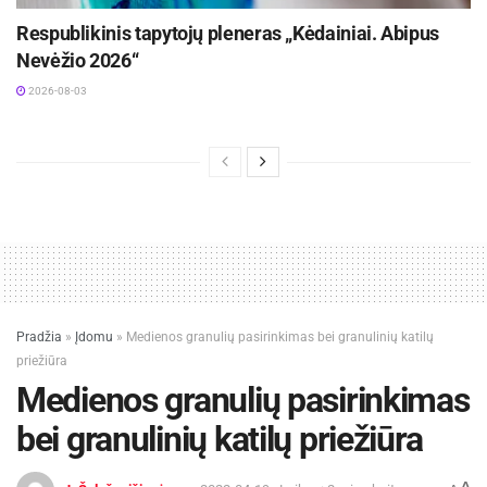
Respublikinis tapytojų pleneras „Kėdainiai. Abipus
Nevėžio 2026“
2026-08-03
Pradžia
»
Įdomu
»
Medienos granulių pasirinkimas bei granulinių katilų
priežiūra
Medienos granulių pasirinkimas
bei granulinių katilų priežiūra