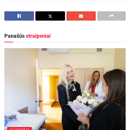
Plienas yra viena iš patvariausių žaliavų. Tokios
tvorų konstrukcijos pasižymi išskirtiniu
patvarumu. Jos yra atsparios aplinkos
veiksniams ir mechaniniams pažeidimams.
Panašūs
straipsniai
Investuojant į tokią konstrukciją nereikia
jaudintis, kad laikui bėgant jos būklė pablogės.
Naudojami metalai yra atsparūs oro sąlygoms,
ypač krituliams. Tai reiškia, kad tvora nebus jautri
korozijai ir nerūdys. Šiuo tikslu plienas milteliniu
būdu padengiamas apsauginiu sluoksniu.
Išskirtinės vizualinės savybės
Metalinės konstrukcijos, nepaisant savo
tvirtumo, gali sužavėti estetika.
Metalinės
tvoralentės
sukuria itin lengvų įspūdį ir daugelį
GYVENIMAS