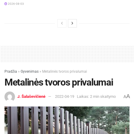
2026-08-03
Pradžia
»
Gyvenimas
»
Metalinės tvoros privalumai
Metalinės tvoros privalumai
A
J. Šalaševičienė
2022-04-19
Laikas: 2 min skaitymo
A