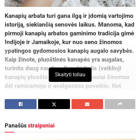
Kanapių arbata turi gana ilgą ir įdomią vartojimo
istoriją, siekiančią senovės laikus. Manoma, kad
pirmoji kanapių arbatos gaminimo tradicija gimė
Indijoje ir Jamaikoje, kur nuo seno žinomos
ypatingos gydomosios kanapių augalo savybės.
Kaip žinote, pluoštinės kanapės yra augalas,
turintis daug naudos. Kanabidiolis (veiklioji
Skaityti toliau
kanapių pluošto medžiaga) geriausiai žinomas
dėl raminamojo ir analgezinio poveikio. Net
nedideli CBD ir kitų kanabinoidų kiekiai (dažnai
iki 5%) kanapių arbatoje subalansuoja miegą ir
gerina virškinimą, todėl gerti prieš miegą yra
didžiulė nauda.
Panašūs
straipsniai
Kanapės yra kartus augalas, todėl