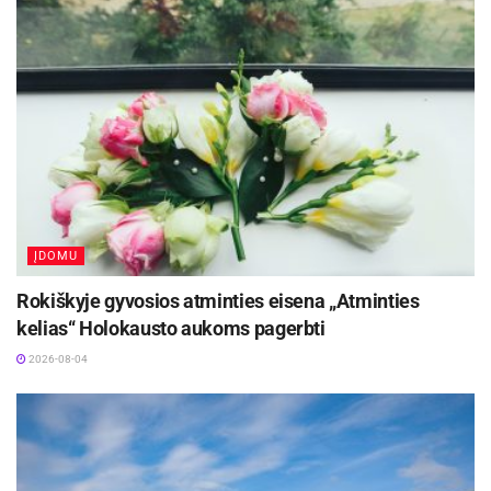
arba kakavos sviesto, nes nori stipresnio CBD
poveikio. Rekomenduojame išbandyti ir šią
parinktį. Kapanių arbatą ir kitus kanapių
produktus
rasite čia
.
Aktualios
naujienos
Ukmergės rajono savivaldybei padovanota
išskirtinė istorijos relikvija
ĮDOMU
2026-08-04
Rokiškyje gyvosios atminties eisena „Atminties
kelias“ Holokausto aukoms pagerbti
Kėdainiuose prasidės kultūros ir istorijos
festivalis „Radviliada“ ir papasakos kunigaikščių
2026-08-04
Radvilų istoriją
2026-08-04
Kanapių lapai ir žiedų arbata turi ir