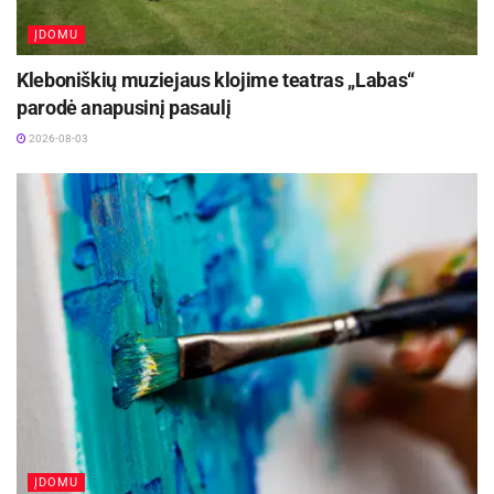
ĮDOMU
Kleboniškių muziejaus klojime teatras „Labas“
parodė anapusinį pasaulį
2026-08-03
ĮDOMU