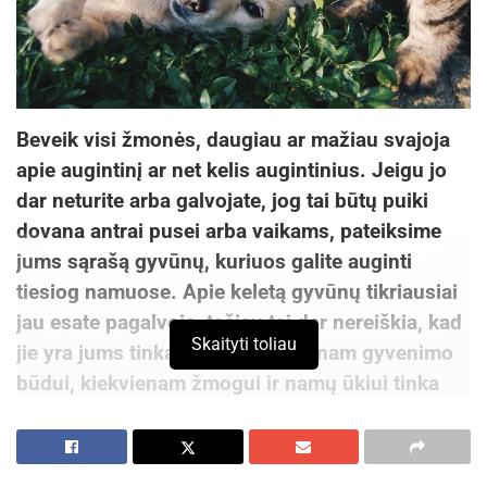
Beveik visi žmonės, daugiau ar mažiau svajoja
apie augintinį ar net kelis augintinius. Jeigu jo
dar neturite arba galvojate, jog tai būtų puiki
dovana antrai pusei arba vaikams, pateiksime
jums sąrašą gyvūnų, kuriuos galite auginti
tiesiog namuose. Apie keletą gyvūnų tikriausiai
jau esate pagalvoję, tačiau tai dar nereiškia, kad
Skaityti toliau
jie yra jums tinkamiausi. Kiekvienam gyvenimo
būdui, kiekvienam žmogui ir namų ūkiui tinka
vis skirtingas gyvūnas, todėl verta pagalvoti ir
pasidomėti. Trumpą populiarių pasirinkimų
apžvalgą padarysime ir mes!