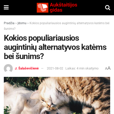
Pradžia
»
Įdomu
»
Kokios populiariausios augintinių alternatyvos katėms bei
šunims?
Kokios populiariausios
augintinių alternatyvos katėms
bei šunims?
A
J. Šalaševičienė
2021-08-02
Laikas: 4 min skaitymo
A