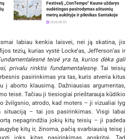
etų
Festivalį „ConTempo“ Kaune uždarys
ių
sudėtingas pasirodymas aštuonių
metrų aukštyje ir piknikas Santakoje
2026-08-05
mai labiau kenkia laisvei, nei ją skatina, jis
ijos tezių, kurias vystė Locke’as, Jefferson’as ir
undamentalesnė teisė yra ta, kurios dėka gali
asi, privalu rinktis fundamentalesnę.
Tai teisių
arbesnis pasirinkimas yra tas, kuris atveria kitus
u į aborto klausimą. Dažniausias argumentas,
o teisė. Tačiau ji tiesiogiai prieštarauja kūdikio
o žvilgsnio, atrodo, kad moters – ji vizualiai lyg
 situaciją – tai jos pasirinkimas. Visgi labai
ortą nepagrindžia jokių kitų teisių – ji padeda
augybę kitų ir, žinoma, pačią svarbiausią teisę į
uoti joks kitas pasirinkimas apskritai. Tad