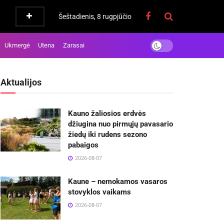
Šeštadienis, 8 rugpjūčio
Ukmergė
Utena
Zarasai
Aktualijos
Kauno žaliosios erdvės
džiugina nuo pirmųjų pavasario
žiedų iki rudens sezono
pabaigos
2026-08-07
Kaune – nemokamos vasaros
stovyklos vaikams
2026-08-07