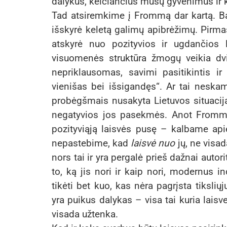
dalykus, keičiančius mūsų gyvenimus ir 
Tad atsiremkime į Frommą dar kartą. Ba
išskyrė keletą galimų apibrėžimų. Pirm
atskyrė nuo pozityvios ir ugdančios l
visuomenės struktūra žmogų veikia dv
nepriklausomas, savimi pasitikintis ir k
vienišas bei išsigandęs“. Ar tai neska
probėgšmais nusakyta Lietuvos situacija?
negatyvios jos pasekmės. Anot Frommo
pozityviąją laisvės pusę – kalbame apie 
nepastebime, kad
laisvė nuo
jų, ne visa
nors tai ir yra pergalė prieš dažnai auto
to, ką jis nori ir kaip nori, modernus i
tikėti bet kuo, kas nėra pagrįsta tikslių
yra puikus dalykas – visa tai kuria laisv
visada užtenka.