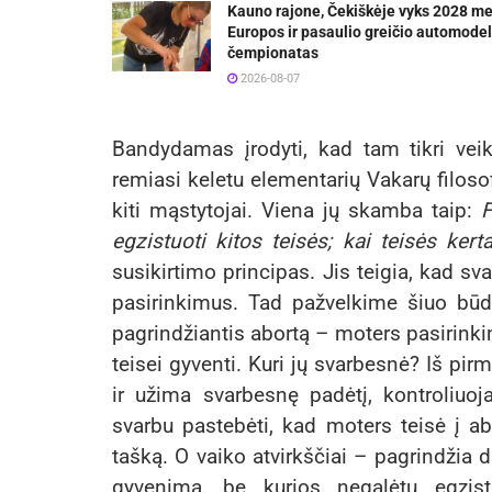
Kauno rajone, Čekiškėje vyks 2028 m
Europos ir pasaulio greičio automodel
čempionatas
2026-08-07
Bandydamas įrodyti, kad tam tikri veiks
remiasi keletu elementarių Vakarų filosof
kiti mąstytojai. Viena jų skamba taip:
F
egzistuoti kitos teisės; kai teisės kert
susikirtimo principas. Jis teigia, kad sv
pasirinkimus. Tad pažvelkime šiuo būd
pagrindžiantis abortą – moters pasirinkim
teisei gyventi. Kuri jų svarbesnė? Iš pirm
ir užima svarbesnę padėtį, kontroliuoja
svarbu pastebėti, kad moters teisė į ab
tašką. O vaiko atvirkščiai – pagrindžia d
gyvenimą, be kurios negalėtų egzist