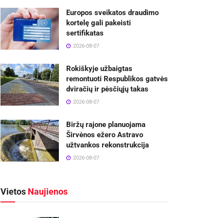
Europos sveikatos draudimo
kortelę gali pakeisti
sertifikatas
2026-08-07
Rokiškyje užbaigtas
remontuoti Respublikos gatvės
dviračių ir pėsčiųjų takas
2026-08-07
Biržų rajone planuojama
Širvėnos ežero Astravo
užtvankos rekonstrukcija
2026-08-07
Vietos
Naujienos