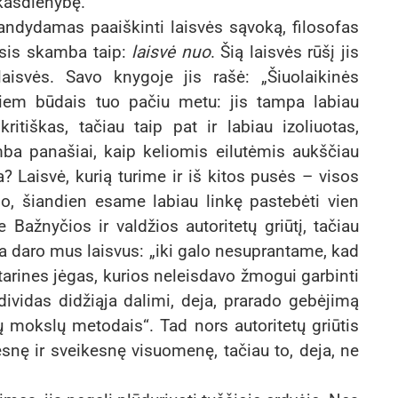
kasdienybę.
ndydamas paaiškinti laisvės sąvoką, filosofas
asis skamba taip:
laisvė nuo
. Šią laisvės rūšį jis
aisvės. Savo knygoje jis rašė: „Šiuolaikinės
iem būdais tuo pačiu metu: jis tampa labiau
ritiškas, tačiau taip pat ir labiau izoliuotas,
mba panašiai, kaip keliomis eilutėmis aukščiau
 Laisvė, kurią turime ir iš kitos pusės – visos
, šiandien esame labiau linkę pastebėti vien
Bažnyčios ir valdžios autoritetų griūtį, tačiau
da daro mus laisvus: „iki galo nesuprantame, kad
ritarines jėgas, kurios neleisdavo žmogui garbinti
ndividas didžiąja dalimi, deja, prarado gebėjimą
jų mokslų metodais“. Tad nors autoritetų griūtis
esnę ir sveikesnę visuomenę, tačiau to, deja, ne