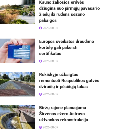
Kauno žaliosios erdvės
džiugina nuo pirmųjų pavasario
žiedų iki rudens sezono
pabaigos
2026-08-07
Europos sveikatos draudimo
kortelę gali pakeisti
sertifikatas
2026-08-07
Rokiškyje užbaigtas
remontuoti Respublikos gatvės
dviračių ir pėsčiųjų takas
2026-08-07
Biržų rajone planuojama
Širvėnos ežero Astravo
užtvankos rekonstrukcija
2026-08-07