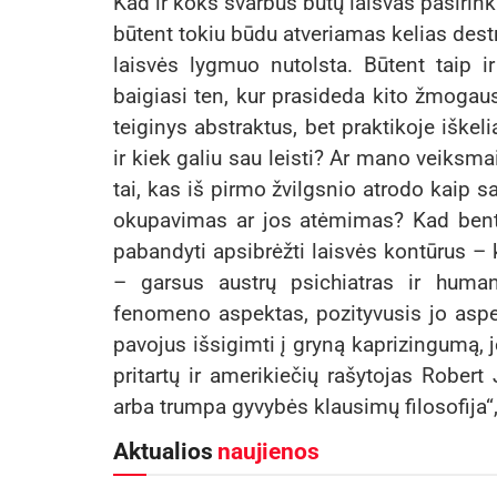
Kad ir koks svarbus būtų laisvas pasirink
būtent tokiu būdu atveriamas kelias dest
laisvės lygmuo nutolsta. Būtent taip ir
baigiasi ten, kur prasideda kito žmogaus
teiginys abstraktus, bet praktikoje iškeli
ir kiek galiu sau leisti? Ar mano veiksma
tai, kas iš pirmo žvilgsnio atrodo kaip 
okupavimas ar jos atėmimas? Kad bent 
pabandyti apsibrėžti laisvės kontūrus – k
– garsus austrų psichiatras ir human
fenomeno aspektas, pozityvusis jo aspek
pavojus išsigimti į gryną kaprizingumą, 
pritartų ir amerikiečių rašytojas Robert
arba trumpa gyvybės klausimų filosofija
Aktualios
naujienos