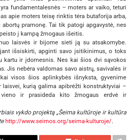
e yra fundamentalesnės – moters ar vaiko, teturi
 apie moters teisę rinktis tėra butaforija arba,
anti abortų pramonę. Tai tik patogi apgavystė, nes
peisto į kampą žmogaus išeitis.
uo laisvės ir bijome sieti ją su atsakomybe.
nt išsiskirti, apginti savo įsitikinimus, o toks
u kartu ir įdomesnis. Nes kai šios dvi sąvokos
s. Jis nebėra valdomas savo aistrų, savivalės ir
kai visos šios aplinkybės išnyksta, gyvenime
laisvei, kurią galima apibrėžti konstruktyviai –
i vieno ir prasideda kito žmogaus erdvė ir
iais vykdo projektą „Šeima kultūroje ir kultūra
te
http://www.seimos.org/seima-kulturoje/
.