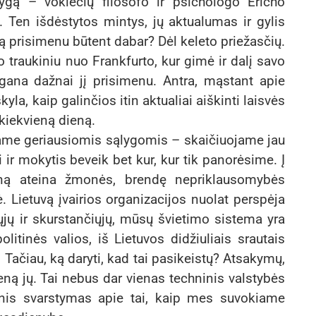
gą – vokiečių filosofo ir psichologo Ericho
 Ten išdėstytos mintys, jų aktualumas ir gylis
ą prisimenu būtent dabar? Dėl keleto priežasčių.
 traukiniu nuo Frankfurto, kur gimė ir dalį savo
 gana dažnai jį prisimenu. Antra, mąstant apie
la, kaip galinčios itin aktualiai aiškinti laisvės
kiekvieną dieną.
ename geriausiomis sąlygomis – skaičiuojame jau
ir mokytis beveik bet kur, kur tik panorėsime. Į
reną ateina žmonės, brendę nepriklausomybės
. Lietuvą įvairios organizacijos nuolat perspėja
gųjų ir skurstančiųjų, mūsų švietimo sistema yra
olitinės valios, iš Lietuvos didžiuliais srautais
ačiau, ką daryti, kad tai pasikeistų? Atsakymų,
eną jų. Tai nebus dar vienas techninis valstybės
inis svarstymas apie tai, kaip mes suvokiame