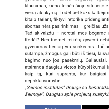
klausimas, kieno teisės šioje situacijoj
vieną atsakymą. Todėl bet koks kalbėjimas
kitaip tariant, fiktyvi retorika pridengi
abortas nėra pasirinkimas – greičiau užs
Tad akivaizdu – neretai mes bėgame n
Kodėl? Nes tuomet reikėtų gyventi nebija
gyvenimas tiesiog yra sunkesnis. Tačia
sutampa, žmogus gali būti iš tiesų laisva
bėgimo nuo jos pasekmių. Galiausiai, 
atsiranda daugiau vietos kūrybiškumui ir 
kaip tą, kuri supranta, kur baigias
nepriklausomybė.
„
Šeimos institutas“ drauge su bendradarb
šeimoje“.
Daugiau apie projektą skaityki