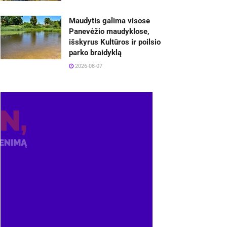
Maudytis galima visose
Panevėžio maudyklose,
išskyrus Kultūros ir poilsio
parko braidyklą
2026-08-07