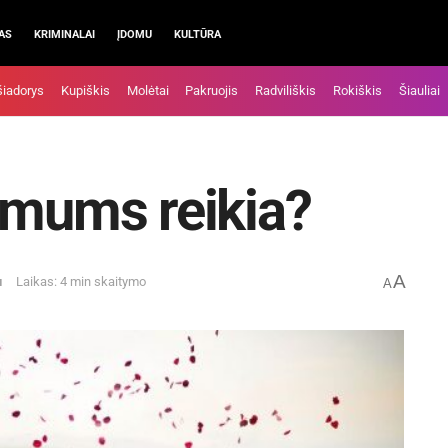
AS
KRIMINALAI
ĮDOMU
KULTŪRA
šiadorys
Kupiškis
Molėtai
Pakruojis
Radviliškis
Rokiškis
Šiauliai
 mums reikia?
A
u
Laikas: 4 min skaitymo
A