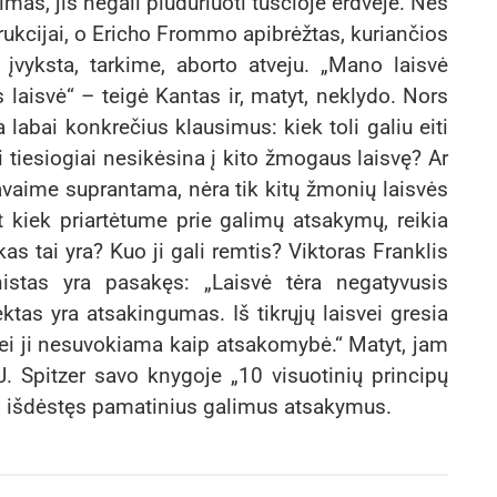
imas, jis negali plūduriuoti tuščioje erdvėje. Nes
rukcijai, o Ericho Frommo apibrėžtas, kuriančios
 įvyksta, tarkime, aborto atveju. „Mano laisvė
 laisvė“ – teigė Kantas ir, matyt, neklydo. Nors
a labai konkrečius klausimus: kiek toli galiu eiti
i tiesiogiai nesikėsina į kito žmogaus laisvę? Ar
savaime suprantama, nėra tik kitų žmonių laisvės
kiek priartėtume prie galimų atsakymų, reikia
as tai yra? Kuo ji gali remtis? Viktoras Franklis
istas yra pasakęs: „Laisvė tėra negatyvusis
tas yra atsakingumas. Iš tikrųjų laisvei gresia
jei ji nesuvokiama kaip atsakomybė.“ Matyt, jam
 J. Spitzer savo knygoje „10 visuotinių principų
“, išdėstęs pamatinius galimus atsakymus.