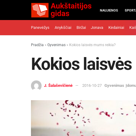
NAUJIENOS
SPORT
Panevėžys
Anykščiai
Biržai
Jonava
Kėdainiai
Kai
Pradžia
»
Gyvenimas
»
Kokios laisvės mums reikia?
Kokios laisvės
J. Šalaševičienė
2016-10-27
Gyvenimas
Įdom