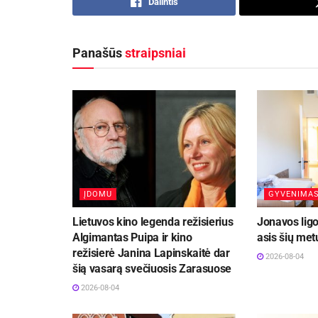
Dalintis
Panašūs
straipsniai
ĮDOMU
GYVENIMA
Lietuvos kino legenda režisierius
Jonavos lig
Algimantas Puipa ir kino
asis šių met
režisierė Janina Lapinskaitė dar
2026-08-04
šią vasarą svečiuosis Zarasuose
2026-08-04