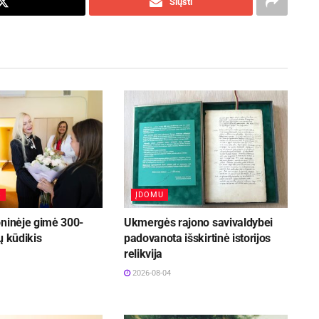
Siųsti
S
ĮDOMU
oninėje gimė 300-
Ukmergės rajono savivaldybei
ų kūdikis
padovanota išskirtinė istorijos
relikvija
2026-08-04