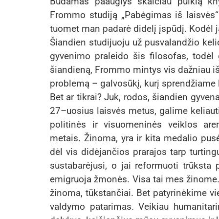
Būdamas paauglys skaičiau puikią kny
Frommo studiją „Pabėgimas iš laisvės“.
tuomet man padarė didelį įspūdį. Kodėl j
Šiandien studijuoju už pusvalandžio kelio
gyvenimo praleido šis filosofas, todėl
šiandieną, Frommo mintys vis dažniau išky
problemą – galvosūkį, kurį sprendžiame 
Bet ar tikrai? Juk, rodos, šiandien gyv
27–uosius laisvės metus, galime keliauti 
politinės ir visuomeninės veiklos a
metais. Žinoma, yra ir kita medalio pusė
dėl vis didėjančios prarajos tarp turtin
sustabarėjusi, o jai reformuoti trūksta p
emigruoja žmonės. Visa tai mes žinome. T
žinoma, tūkstančiai. Bet patyrinėkime vi
valdymo patarimas. Veikiau humanitar