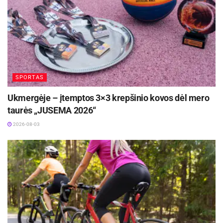
SPORTAS
Ukmergėje – įtemptos 3×3 krepšinio kovos dėl mero
taurės „JUSEMA 2026“
2026-08-03