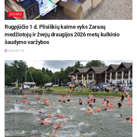
ĮDOMU
Rugpjūčio 1 d. Plisiškių kaime vyks Zarasų
medžiotojų ir žvejų draugijos 2026 metų kulkinio
šaudymo varžybos
2026-07-30