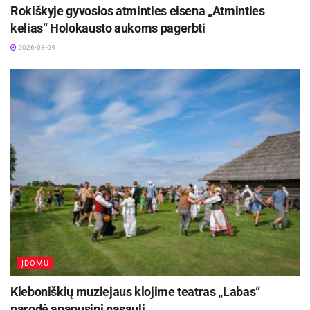
paslaugų kokybe. Be abejo, ne visus produktus ar
Rokiškyje gyvosios atminties eisena „Atminties
paslaugas klientai yra linkę užsakyti telefonu, vis tik
kelias“ Holokausto aukoms pagerbti
kai kuriems reikia išsamesnės analizės ir telefono
2026-08-04
aparatas ne visada yra patogiausias būdas, tačiau
pagalvoti apie svetainės pritaikymą įvairiems
įrenginiams – reikėtų.
ĮDOMU
Kleboniškių muziejaus klojime teatras „Labas“
parodė anapusinį pasaulį