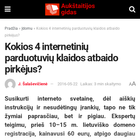
Pradžia
»
Įdomu
»
Kokios 4 internetinių parduotuvių klaidos atbaido
pirkėjus?
Kokios 4 internetinių
parduotuvių klaidos atbaido
pirkėjus?
A
J. Šalaševičienė
2016-05-22
Laikas: 3 min skaitymo
A
Susikurti interneto svetainę, dėl aiškių
instrukcijų ir nesudėtingų įrankių, tapo ne tik
žymiai paprasčiau, bet ir pigiau. Ekspertų
teigimu, prieš 10–15 m. lietuviško domeno
registracija, kainavusi 60 eurų, atpigo daugiau