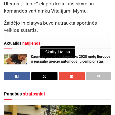
Utenos „Utenio“ ekipos keliai išsiskyrė su
komandos vartininku Vitalijumi Myrnu.
Žaidėjo iniciatyva buvo nutraukta sportinės
veiklos sutartis.
Aktualios
naujienos
Skaityti toliau
Kauno rajone, Čekiškėje vyks 2028 metų Europos
ir pasaulio greičio automodelių čempionatas
2026-08-07
Rugpjūčio 11-ąją Utenoje vyks nacionalinės
„Maisto banko“ civilinės saugos pratybos
2026-08-06
Panašūs
straipsniai
Vitalijus „Utenio“ gretose sužaidė aštuonerias
rungtynes „SMScredit.lt A lygoje“.