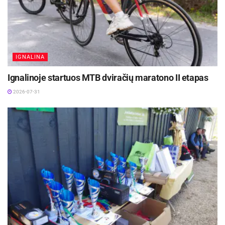
IGNALINA
Ignalinoje startuos MTB dviračių maratono II etapas
2026-07-31