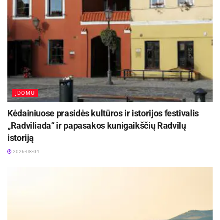
ĮDOMU
Kėdainiuose prasidės kultūros ir istorijos festivalis
„Radviliada“ ir papasakos kunigaikščių Radvilų
istoriją
2026-08-04