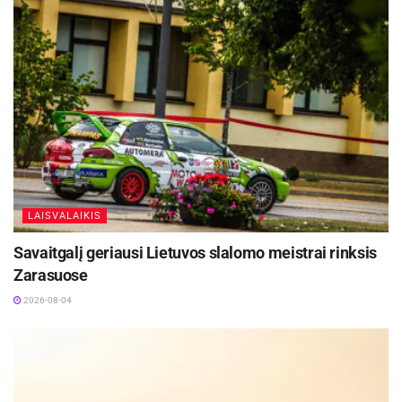
Utenos „Utenio“ klubas dėkoja žaidėjui už indėlį į
Utenos futbolą bei linki sėkmės tolimesnėje
karjeroje.
LAISVALAIKIS
Savaitgalį geriausi Lietuvos slalomo meistrai rinksis
Zarasuose
2026-08-04