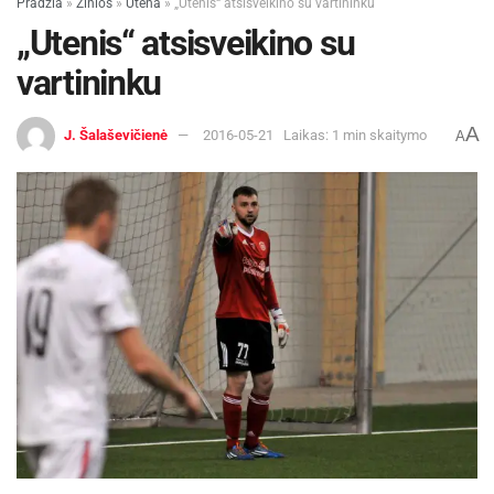
Pradžia
»
Žinios
»
Utena
»
„Utenis“ atsisveikino su vartininku
„Utenis“ atsisveikino su
vartininku
A
J. Šalaševičienė
2016-05-21
Laikas: 1 min skaitymo
A