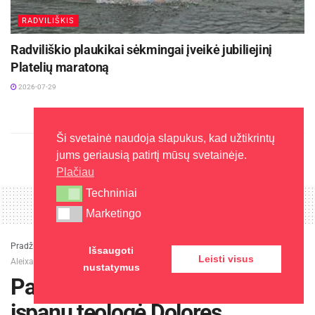
RADVILIŠKIS
Radviliškio plaukikai sėkmingai įveikė jubiliejinį
Platelių maratoną
2026-07-29
Ši svetainė naudoja slapukus, kad užtikrintų
jums geriausią patirtį mūsų svetainėje.
Plačiau
Techniniai
Techniniai
Marketingo
Marketingo
Pradžia
»
Kultūra
»
Panevėžyje lankysis garsi ispanų teologė Dolores
Išsaugoti
Leisti visus
Aleixandre
nustatymus
Panevėžyje lankysis garsi
ispanų teologė Dolores