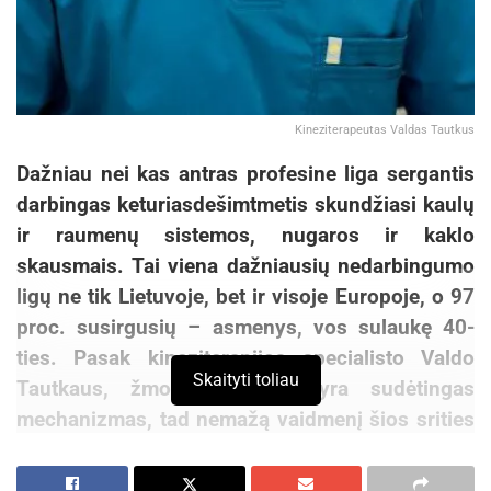
Kineziterapeutas Valdas Tautkus
Dažniau nei kas antras profesine liga sergantis
darbingas keturiasdešimtmetis skundžiasi kaulų
ir raumenų sistemos, nugaros ir kaklo
skausmais. Tai viena dažniausių nedarbingumo
ligų ne tik Lietuvoje, bet ir visoje Europoje, o 97
proc. susirgusių – asmenys, vos sulaukę 40-
ties. Pasak kineziterapijos specialisto Valdo
Skaityti toliau
Tautkaus, žmogaus kūnas yra sudėtingas
mechanizmas, tad nemažą vaidmenį šios srities
susirgimams turi ir psichologinės problemos.