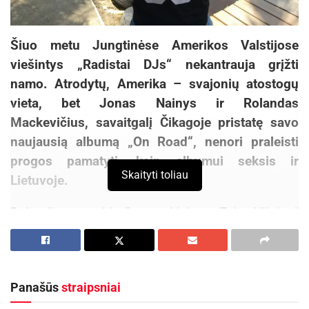
Šiuo metu Jungtinėse Amerikos Valstijose
viešintys „Radistai DJs“ nekantrauja grįžti
namo. Atrodytų, Amerika – svajonių atostogų
vieta, bet Jonas Nainys ir Rolandas
Mackevičius, savaitgalį Čikagoje pristatę savo
naujausią albumą „On Road“, nenori praleisti
progos pamatyti, kaip albumui seksis ir
Skaityti toliau
Lietuvoje.
Balandį sausakimšame klube „Exit Vilnius“
didžėjų muzikos gerbėjai naujausius „Radistai
DJs“ kūrinius sutiko itin karštai. Jau gegužės 19-
ąją „On Road“ kompaktiniai diskai pasieks visas
Panašūs
straipsniai
Lietuvos „Statoil“ degalines, o vos nusileidę