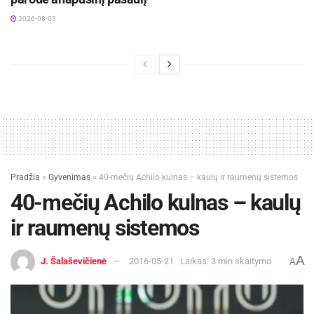
2026-08-03
Pradžia
»
Gyvenimas
»
40-mečių Achilo kulnas – kaulų ir raumenų sistemos
40-mečių Achilo kulnas – kaulų
ir raumenų sistemos
A
J. Šalaševičienė
2016-05-21
Laikas: 3 min skaitymo
A