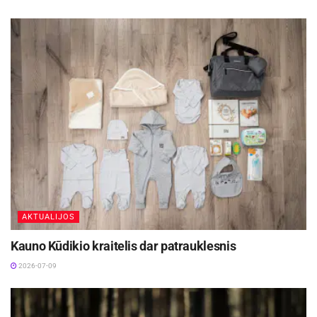
pažinti algoritmus, turėsite geresnę atmintį, na, ir,
žinoma, jums atsivers ypač plačios karjeros
galimybės. Na, o pabaigai belieka tik pridurti,
kad, jei šiuo metu mokotės mokykloje ir jums
aktualios korepetitoriaus paslaugos, tai daugiau
apie tai galite sužinoti
matematika 10 klasė
.
AKTUALIJOS
Kauno Kūdikio kraitelis dar patrauklesnis
2026-07-09