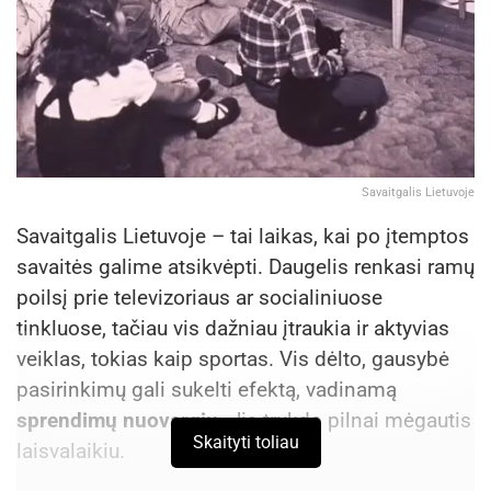
Savaitgalis Lietuvoje
Savaitgalis Lietuvoje – tai laikas, kai po įtemptos
savaitės galime atsikvėpti. Daugelis renkasi ramų
poilsį prie televizoriaus ar socialiniuose
tinkluose, tačiau vis dažniau įtraukia ir aktyvias
veiklas, tokias kaip sportas. Vis dėlto, gausybė
pasirinkimų gali sukelti efektą, vadinamą
sprendimų nuovargiu.
Jis trukdo pilnai mėgautis
Skaityti toliau
laisvalaikiu.