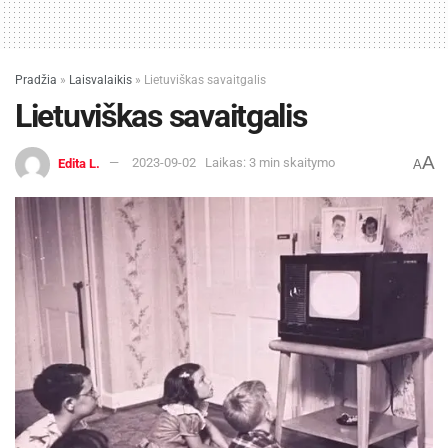
Pradžia
»
Laisvalaikis
»
Lietuviškas savaitgalis
Lietuviškas savaitgalis
A
Edita L.
2023-09-02
Laikas: 3 min skaitymo
A