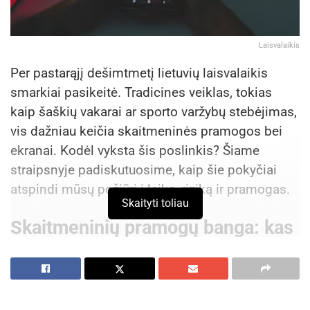
Laisvalaikis
Per pastarąjį dešimtmetį lietuvių laisvalaikis
smarkiai pasikeitė. Tradicines veiklas, tokias
kaip šaškių vakarai ar sporto varžybų stebėjimas,
vis dažniau keičia skaitmeninės pramogos bei
ekranai. Kodėl vyksta šis poslinkis? Šiame
straipsnyje padiskutuosime, kaip šie pokyčiai
atspindi mūsų požiūrį į laiką, riziką ir pramogas.
Skaityti toliau
Skaitmeninių pramogų banga: kas
pasikeitė?
Prieš dešimtmetį lietuviai laisvalaikį leido
žaisdami stalo žaidimus ar dalyvaudami sporto