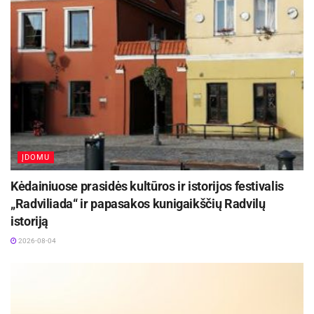
Žymos:
Ekskavatorius
ĮDOMU
Kėdainiuose prasidės kultūros ir istorijos festivalis
„Radviliada“ ir papasakos kunigaikščių Radvilų
istoriją
2026-08-04