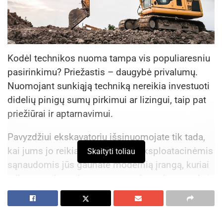
Kodėl technikos nuoma tampa vis populiaresniu
pasirinkimu? Priežastis – daugybė privalumų.
Nuomojant sunkiąją techniką nereikia investuoti
didelių pinigų sumų pirkimui ar lizingui, taip pat
priežiūrai ir aptarnavimui.
Pavyzdžiui ekskavatorių išsinuomojate tik tada,
kai jums jo reikia. Su mažomis eksploatacinėmis
Skaityti toliau
sąnaudomis jūs gaunate modernią įrangą, kuriai
taikomas sistemingas aptarnavimas ir garantinė
priežiūra. Dėl šių privalumų statybinės technikos
nuoma tiesiog apsimoka.