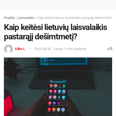
Pradžia
»
Laisvalaikis
»
Kaip keitėsi lietuvių laisvalaikis pastarąjį dešimtmetį?
Kaip keitėsi lietuvių laisvalaikis
pastarąjį dešimtmetį?
A
Edita L.
2023-08-28
Laikas: 3 min skaitymo
A