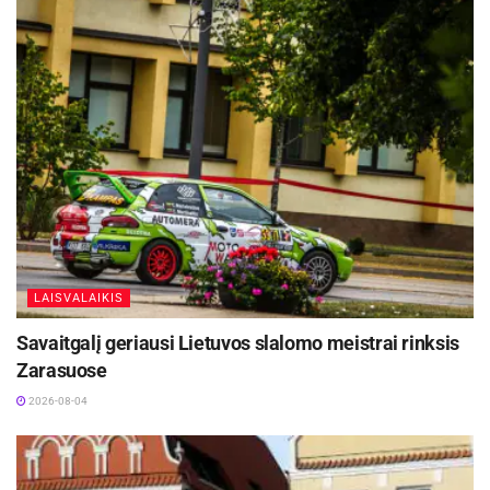
Seniau kortų žaidimai, tokie kaip
„tūkstantis“,
„durnius“
ar net paprastas pokeris, buvo gyvi.
Kad jie įvyktų, buvo reikalingas žmonių
susibūrimas, tam tikras vakaro ritualas. Šie
žaidimai ne tik lavino strateginį mąstymą, bet ir
padėjo augti socialiniams ryšiams. Dabar visa tai
persikėlė į ekranus – viską darome vieni, dažnai
impulsyviai, be jokio pasiruošimo ar gilesnės
įsitraukimo patirties.
LAISVALAIKIS
Pažiūrėjus iš psichologinės pusės, visos šios
Savaitgalį geriausi Lietuvos slalomo meistrai rinksis
veiklos
stimuliuoja smegenų atlygio sistemas,
Zarasuose
susijusias su dopamino išsiskyrimu. Pavyzdžiui,
2026-08-04
internetiniai kortų žaidimai, tokie kaip pokeris,
suteikia rizikos ir atlygio jausmą, panašų į
tradicinius žaidimus.
Solitaire.lt
pažymi, kad