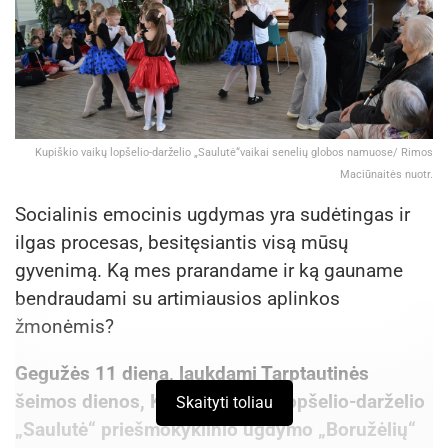
Kupiškio vaikų lopšelio-darželio „Saulutė“vaikai senelių globos namuose/ Rimos
Maciūnaitės nuotr.
Socialinis emocinis ugdymas yra sudėtingas ir
ilgas procesas, besitęsiantis visą mūsų
gyvenimą. Ką mes prarandame ir ką gauname
bendraudami su artimiausios aplinkos
žmonėmis?
Gegužės 11 dieną, laukdami Tarptautinės
šeimos dienos, Kupiškio vaikų lopšelio-darželio
Skaityti toliau
„Saulutė“ priešmokyklinio ugdymo „Boružėlių“