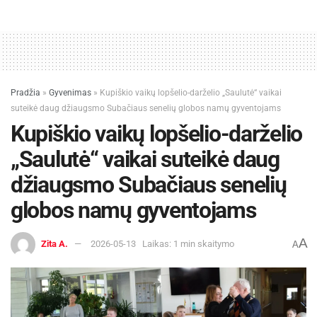
Pradžia
»
Gyvenimas
»
Kupiškio vaikų lopšelio-darželio „Saulutė“ vaikai
suteikė daug džiaugsmo Subačiaus senelių globos namų gyventojams
Kupiškio vaikų lopšelio-darželio
„Saulutė“ vaikai suteikė daug
džiaugsmo Subačiaus senelių
globos namų gyventojams
A
Zita A.
2026-05-13
Laikas: 1 min skaitymo
A