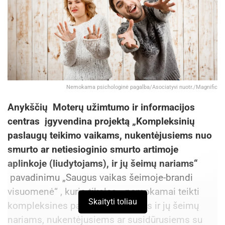
Nemokama psichologinė pagalba/Asociatyvi nuotr./Magnific
Anykščių Moterų užimtumo ir informacijos
centras įgyvendina projektą „Kompleksinių
paslaugų teikimo vaikams, nukentėjusiems nuo
smurto ar netiesioginio smurto artimoje
aplinkoje (liudytojams), ir jų šeimų nariams“
pavadinimu „Saugus vaikas šeimoje-brandi
visuomenė“ , kurio tikslas –nemokamai teikti
Skaityti toliau
kompleksines paslaugas vaikams ir jų šeimų
nariams, nukentėjusiems ar susidūrusiems su