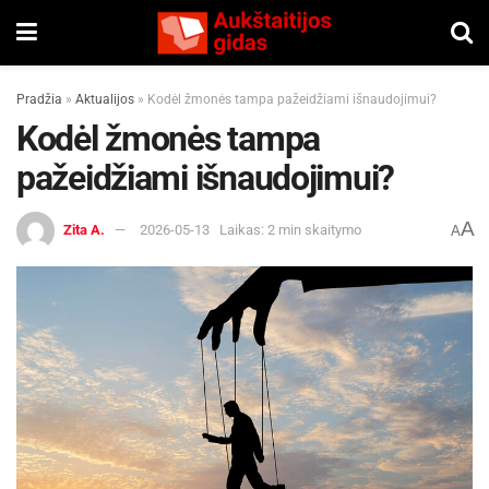
Pradžia
»
Aktualijos
»
Kodėl žmonės tampa pažeidžiami išnaudojimui?
Kodėl žmonės tampa
pažeidžiami išnaudojimui?
A
Zita A.
2026-05-13
Laikas: 2 min skaitymo
A