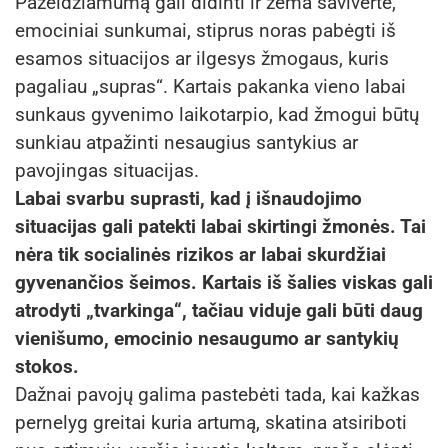
Pažeidžiamumą gali didinti ir žema savivertė,
emociniai sunkumai, stiprus noras pabėgti iš
esamos situacijos ar ilgesys žmogaus, kuris
pagaliau „supras“. Kartais pakanka vieno labai
sunkaus gyvenimo laikotarpio, kad žmogui būtų
sunkiau atpažinti nesaugius santykius ar
pavojingas situacijas.
Labai svarbu suprasti, kad į išnaudojimo
situacijas gali patekti labai skirtingi žmonės. Tai
nėra tik socialinės rizikos ar labai skurdžiai
gyvenančios šeimos. Kartais iš šalies viskas gali
atrodyti „tvarkinga“, tačiau viduje gali būti daug
vienišumo, emocinio nesaugumo ar santykių
stokos.
Dažnai pavojų galima pastebėti tada, kai kažkas
pernelyg greitai kuria artumą, skatina atsiriboti