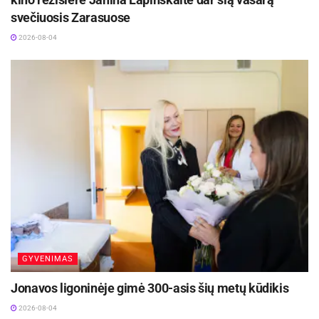
svečiuosis Zarasuose
2026-08-04
GYVENIMAS
Jonavos ligoninėje gimė 300-asis šių metų kūdikis
2026-08-04