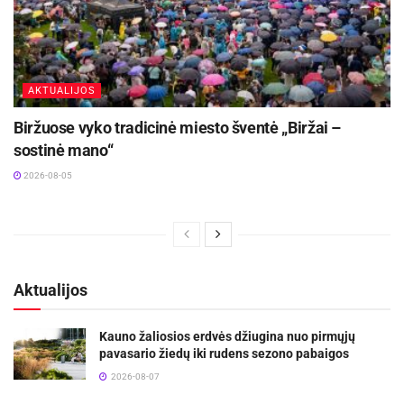
AKTUALIJOS
Biržuose vyko tradicinė miesto šventė „Biržai –
sostinė mano“
2026-08-05
Aktualijos
Kauno žaliosios erdvės džiugina nuo pirmųjų
pavasario žiedų iki rudens sezono pabaigos
2026-08-07