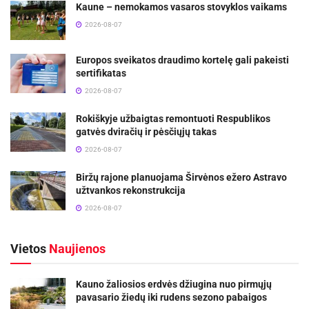
Kaune – nemokamos vasaros stovyklos vaikams
2026-08-07
Europos sveikatos draudimo kortelę gali pakeisti
sertifikatas
2026-08-07
Rokiškyje užbaigtas remontuoti Respublikos
gatvės dviračių ir pėsčiųjų takas
2026-08-07
Biržų rajone planuojama Širvėnos ežero Astravo
užtvankos rekonstrukcija
2026-08-07
Vietos
Naujienos
Kauno žaliosios erdvės džiugina nuo pirmųjų
pavasario žiedų iki rudens sezono pabaigos