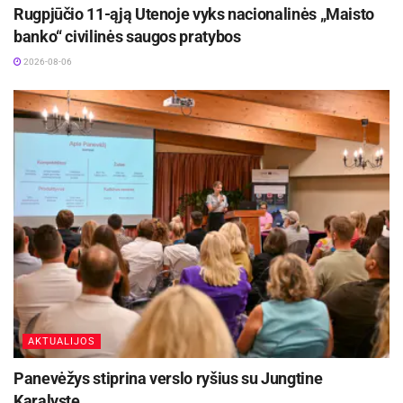
Rugpjūčio 11-ąją Utenoje vyks nacionalinės „Maisto
banko“ civilinės saugos pratybos
Kviečiama kreiptis!
2026-08-06
Pagalba konfidenciali.
Skambinkite:
+370 668 21166
;
Rašykite: anyksciumoterys@gmail.com
Atvykite: Biliūno g. 7, Anykščiai.
Projekto trukmė: iki 2026-12-31
Šaltinis:
Anykščių rajono savivaldybė
AKTUALIJOS
Panevėžys stiprina verslo ryšius su Jungtine
Karalyste