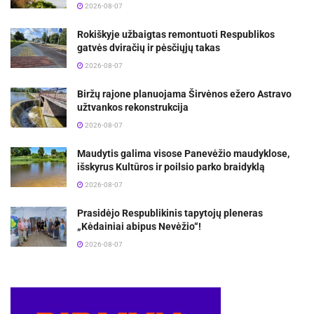
2026-08-07
Rokiškyje užbaigtas remontuoti Respublikos
gatvės dviračių ir pėsčiųjų takas
2026-08-07
Biržų rajone planuojama Širvėnos ežero Astravo
užtvankos rekonstrukcija
2026-08-07
Maudytis galima visose Panevėžio maudyklose,
išskyrus Kultūros ir poilsio parko braidyklą
2026-08-07
Prasidėjo Respublikinis tapytojų pleneras
„Kėdainiai abipus Nevėžio“!
2026-08-07