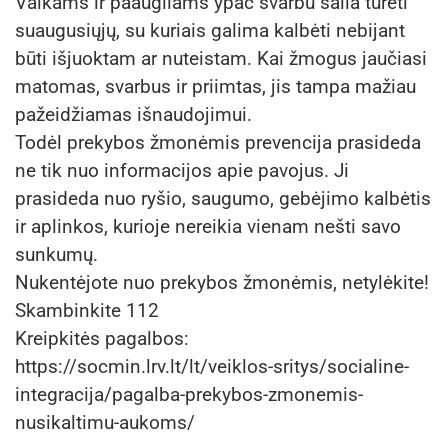
Vaikams ir paaugliams ypač svarbu šalia turėti
suaugusiųjų, su kuriais galima kalbėti nebijant
būti išjuoktam ar nuteistam. Kai žmogus jaučiasi
matomas, svarbus ir priimtas, jis tampa mažiau
pažeidžiamas išnaudojimui.
Todėl prekybos žmonėmis prevencija prasideda
ne tik nuo informacijos apie pavojus. Ji
prasideda nuo ryšio, saugumo, gebėjimo kalbėtis
ir aplinkos, kurioje nereikia vienam nešti savo
sunkumų.
Nukentėjote nuo prekybos žmonėmis, netylėkite!
Skambinkite 112
Kreipkitės pagalbos:
https://socmin.lrv.lt/lt/veiklos-sritys/socialine-
integracija/pagalba-prekybos-zmonemis-
nusikaltimu-aukoms/