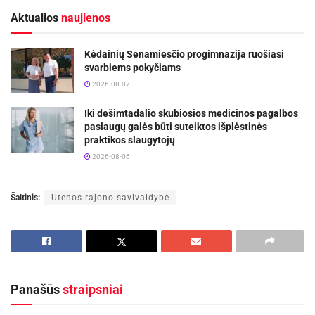
Aktualios
naujienos
Kėdainių Senamiesčio progimnazija ruošiasi
svarbiems pokyčiams
2026-08-07
Iki dešimtadalio skubiosios medicinos pagalbos
paslaugų galės būti suteiktos išplėstinės
praktikos slaugytojų
2026-08-06
Šaltinis:
Utenos rajono savivaldybė
Panašūs
straipsniai