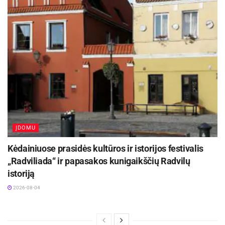
ĮDOMU
Kėdainiuose prasidės kultūros ir istorijos festivalis
„Radviliada“ ir papasakos kunigaikščių Radvilų
istoriją
2026-08-04