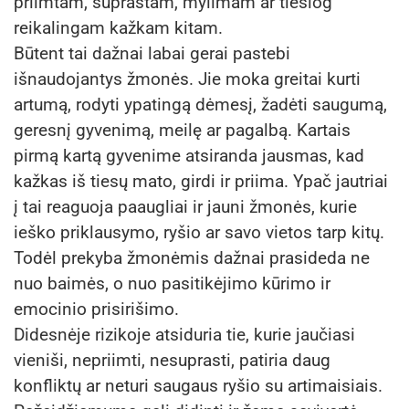
priimtam, suprastam, mylimam ar tiesiog
reikalingam kažkam kitam.
Būtent tai dažnai labai gerai pastebi
išnaudojantys žmonės. Jie moka greitai kurti
artumą, rodyti ypatingą dėmesį, žadėti saugumą,
geresnį gyvenimą, meilę ar pagalbą. Kartais
pirmą kartą gyvenime atsiranda jausmas, kad
kažkas iš tiesų mato, girdi ir priima. Ypač jautriai
į tai reaguoja paaugliai ir jauni žmonės, kurie
ieško priklausymo, ryšio ar savo vietos tarp kitų.
Todėl prekyba žmonėmis dažnai prasideda ne
nuo baimės, o nuo pasitikėjimo kūrimo ir
emocinio prisirišimo.
Didesnėje rizikoje atsiduria tie, kurie jaučiasi
vieniši, nepriimti, nesuprasti, patiria daug
konfliktų ar neturi saugaus ryšio su artimaisiais.