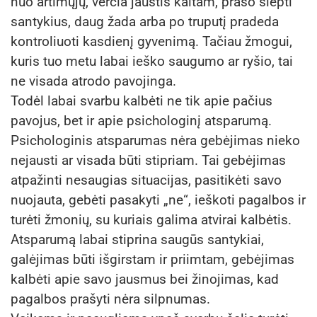
nuo artimųjų, verčia jaustis kaltam, prašo slėpti
santykius, daug žada arba po truputį pradeda
kontroliuoti kasdienį gyvenimą. Tačiau žmogui,
kuris tuo metu labai ieško saugumo ar ryšio, tai
ne visada atrodo pavojinga.
Todėl labai svarbu kalbėti ne tik apie pačius
pavojus, bet ir apie psichologinį atsparumą.
Psichologinis atsparumas nėra gebėjimas nieko
nejausti ar visada būti stipriam. Tai gebėjimas
atpažinti nesaugias situacijas, pasitikėti savo
nuojauta, gebėti pasakyti „ne“, ieškoti pagalbos ir
turėti žmonių, su kuriais galima atvirai kalbėtis.
Atsparumą labai stiprina saugūs santykiai,
galėjimas būti išgirstam ir priimtam, gebėjimas
kalbėti apie savo jausmus bei žinojimas, kad
pagalbos prašyti nėra silpnumas.