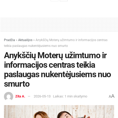
Pradžia
»
Aktualijos
»
Anykščių Moterų užimtumo ir informacijos centras
teikia paslaugas nukentėjusiems nuo smurto
Anykščių Moterų užimtumo ir
informacijos centras teikia
paslaugas nukentėjusiems nuo
smurto
A
Zita A.
2026-05-13
Laikas: 1 min skaitymo
A