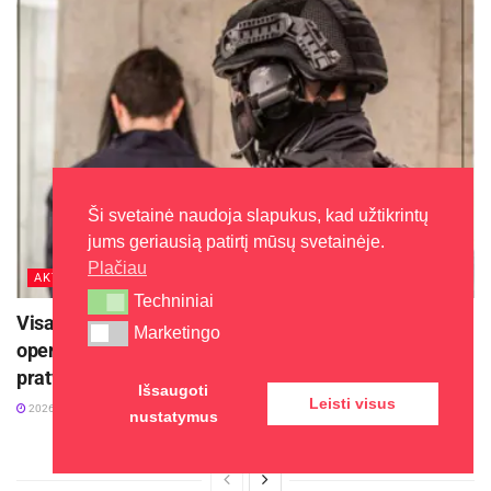
Ši svetainė naudoja slapukus, kad užtikrintų
jums geriausią patirtį mūsų svetainėje.
Plačiau
AKTUALIJOS
Techniniai
Techniniai
Visagino savivaldybės teritorijoje Antiteroristinių
Marketingo
Marketingo
operacijų rinktinė „Aras“ organizuoja tarptautines
pratybas „Baltic Shadow“
Išsaugoti
Leisti visus
2026-08-05
nustatymus