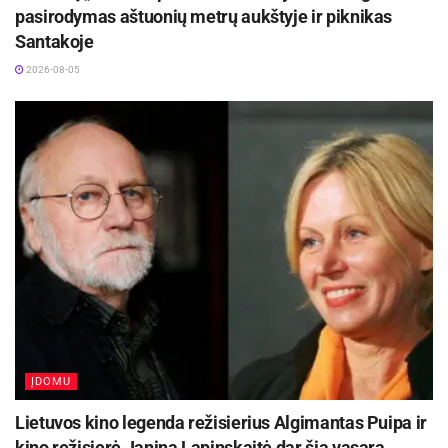
pasirodymas aštuonių metrų aukštyje ir piknikas
Santakoje
2026-08-05
Šaltinis:
Kupiškio rajono savivaldybė
ĮDOMU
Lietuvos kino legenda režisierius Algimantas Puipa ir
kino režisierė Janina Lapinskaitė dar šią vasarą