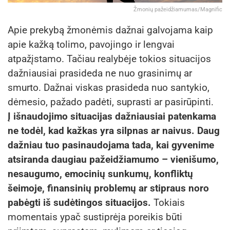
Žmonių pažeidžiamumas/Magnific
Apie prekybą žmonėmis dažnai galvojama kaip
apie kažką tolimo, pavojingo ir lengvai
atpažįstamo. Tačiau realybėje tokios situacijos
dažniausiai prasideda ne nuo grasinimų ar
smurto. Dažnai viskas prasideda nuo santykio,
dėmesio, pažado padėti, suprasti ar pasirūpinti.
Į išnaudojimo situacijas dažniausiai patenkama
ne todėl, kad kažkas yra silpnas ar naivus. Daug
dažniau tuo pasinaudojama tada, kai gyvenime
atsiranda daugiau pažeidžiamumo – vienišumo,
nesaugumo, emocinių sunkumų, konfliktų
šeimoje, finansinių problemų ar stipraus noro
pabėgti iš sudėtingos situacijos.
Tokiais
momentais ypač sustiprėja poreikis būti