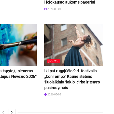
Holokausto aukoms pagerbti
2026-08-04
ĮDOMU
s tapytojų pleneras
Iki pat rugpjūčio 9 d. festivalis
 Abipus Nevėžio 2026“
„ConTempo“ Kaune stebins
šiuolaikinio šokio, cirko ir teatro
pasirodymais
2026-08-03