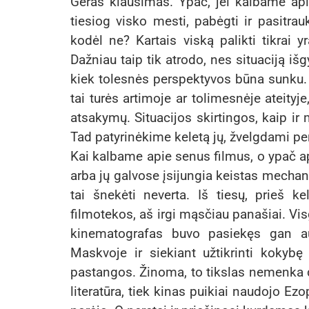
Geras klausimas. Ypač, jei kalbame ap
tiesiog visko mesti, pabėgti ir pasitrauk
kodėl ne? Kartais viską palikti tikrai yr
Dažniau taip tik atrodo, nes situaciją išg
kiek tolesnės perspektyvos būna sunku.
tai turės artimoje ar tolimesnėje ateityj
atsakymų. Situacijos skirtingos, kaip ir 
Tad patyrinėkime keletą jų, žvelgdami per
Kai kalbame apie senus filmus, o ypač ap
arba jų galvose įsijungia keistas mechani
tai šnekėti neverta. Iš tiesų, prieš k
filmotekos, aš irgi mąsčiau panašiai. Vi
kinematografas buvo pasiekęs gan au
Maskvoje ir siekiant užtikrinti koky
pastangos. Žinoma, to tikslas nemenka da
literatūra, tiek kinas puikiai naudojo Ez