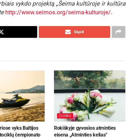
iais vykdo projektą „Šeima kultūroje ir kultūra
te
http://www.seimos.org/seima-kulturoje/
.
Siųsti
ĮDOMU
iose vyks Baltijos
Rokiškyje gyvosios atminties
ociklų čempionato
eisena „Atminties kelias“