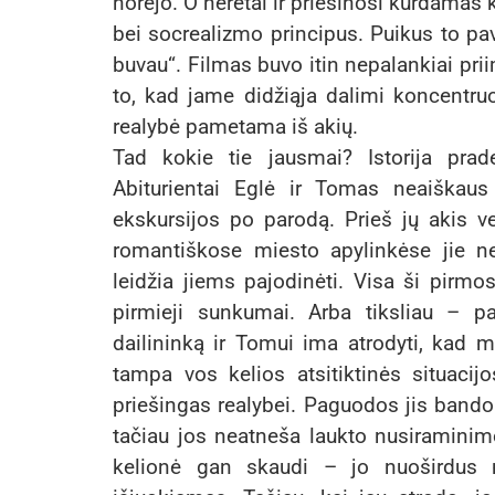
norėjo. O neretai ir priešinosi kurdamas 
bei socrealizmo principus. Puikus to p
buvau“. Filmas buvo itin nepalankiai pri
to, kad jame didžiąja dalimi koncentr
realybė pametama iš akių.
Tad kokie tie jausmai? Istorija prade
Abiturientai Eglė ir Tomas neaiškau
ekskursijos po parodą. Prieš jų akis ver
romantiškose miesto apylinkėse jie ne
leidžia jiems pajodinėti. Visa ši pirmos
pirmieji sunkumai. Arba tiksliau – p
dailininką ir Tomui ima atrodyti, kad m
tampa vos kelios atsitiktinės situacijo
priešingas realybei. Paguodos jis bando 
tačiau jos neatneša laukto nusiraminimo.
kelionė gan skaudi – jo nuoširdus 