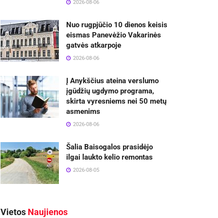
2026-08-06
Nuo rugpjūčio 10 dienos keisis
eismas Panevėžio Vakarinės
gatvės atkarpoje
2026-08-06
Į Anykščius ateina verslumo
įgūdžių ugdymo programa,
skirta vyresniems nei 50 metų
asmenims
2026-08-06
Šalia Baisogalos prasidėjo
ilgai laukto kelio remontas
2026-08-05
Vietos
Naujienos