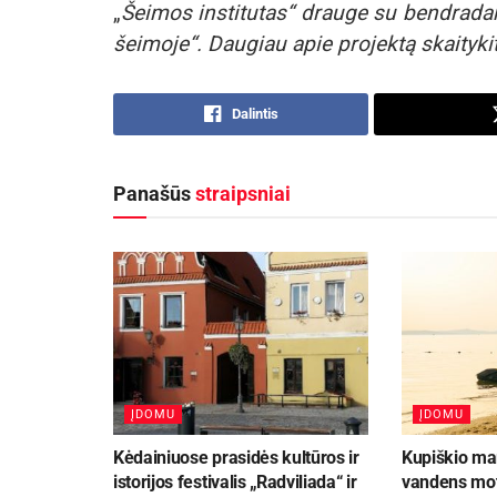
„
Šeimos institutas“ drauge su bendradarb
šeimoje“.
Daugiau apie projektą skaityki
Dalintis
Panašūs
straipsniai
ĮDOMU
ĮDOMU
Kėdainiuose prasidės kultūros ir
Kupiškio mar
istorijos festivalis „Radviliada“ ir
vandens mot