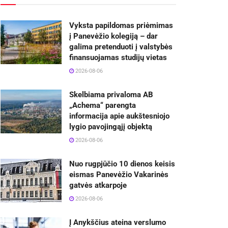
Vyksta papildomas priėmimas
į Panevėžio kolegiją – dar
galima pretenduoti į valstybės
finansuojamas studijų vietas
2026-08-06
Skelbiama privaloma AB
„Achema“ parengta
informacija apie aukštesniojo
lygio pavojingąjį objektą
2026-08-06
Nuo rugpjūčio 10 dienos keisis
eismas Panevėžio Vakarinės
gatvės atkarpoje
2026-08-06
Į Anykščius ateina verslumo