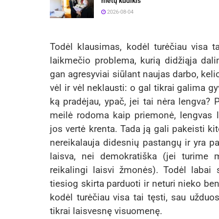
metų kūdikis
2026-08-04
Todėl klausimas, kodėl turėčiau visa ta
laikmečio problema, kurią didžiąja dal
gan agresyviai siūlant naujas darbo, keli
vėl ir vėl neklausti: o gal tikrai galima g
ką pradėjau, ypač, jei tai nėra lengva? 
meilė rodoma kaip priemonė, lengvas l
jos vertė krenta. Tada ją gali pakeisti k
nereikalauja didesnių pastangų ir yra p
laisva, nei demokratiška (jei turime 
reikalingi laisvi žmonės). Todėl labai 
tiesiog skirta parduoti ir neturi nieko b
kodėl turėčiau visa tai tęsti, sau užduo
tikrai laisvesnę visuomenę.