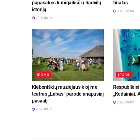
papasakos kunigaikščių Radvilų
finalas
istoriją
2026-08-04
2026-08-04
ĮDOMU
ĮDOMU
Kleboniškių muziejaus klojime
Respublikini
teatras „Labas“ parodė anapusinį
„Kėdainiai.
pasaulį
2026-08-03
2026-08-03