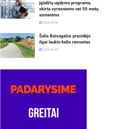
įgūdžių ugdymo programa,
skirta vyresniems nei 50 metų
asmenims
2026-08-06
Šalia Baisogalos prasidėjo
ilgai laukto kelio remontas
2026-08-05