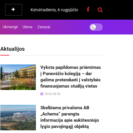
Ketvirtadienis, 6 rugpjūčio
Ukmergė
Utena
Zarasai
Aktualijos
Vyksta papildomas priėmimas
į Panevėžio kolegiją – dar
galima pretenduoti į valstybės
finansuojamas studijų vietas
2026-08-06
Skelbiama privaloma AB
„Achema“ parengta
informacija apie aukštesniojo
lygio pavojingąjį objektą