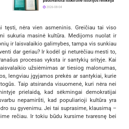
padovanota išskirtinė istorijos relikvija
2026-08-04
i tęsti, nėra vien asmeninis. Greičiau tai viso
imi sukuria masinė kultūra. Medijoms nuolat ir
onių ir laisvalaikio galimybes, tampa vis sunkiau
yventi dar geriau? Ir kodėl gi neturėčiau mesti to,
Panašus procesas vyksta ir santykių srityje. Kai
aisvalaikio užsiėmimas ar tiesiog malonumas,
itos, lengviau įgyjamos prekės ar santykiai, kurie
atogūs. Taip atsiranda visuomenė, kuri nėra nei
mintyje prielaidą, kad sėkmingai demokratijai
svarbu nepamiršti, kad populiarioji kultūra yra
endro su gyvenimu. Jei tai suprasime, klausimą –
sime rečiau. Ir tokiu būdu kursime tvaresnę bei