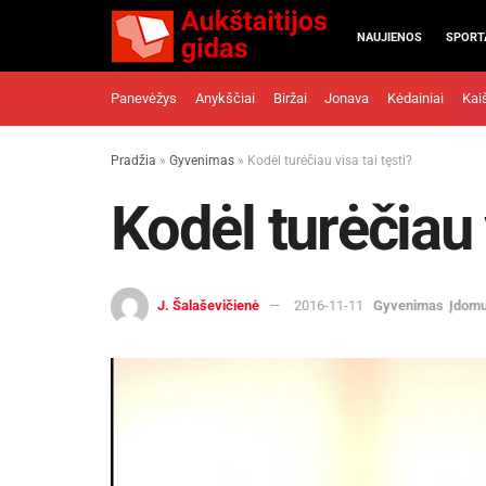
NAUJIENOS
SPORT
Panevėžys
Anykščiai
Biržai
Jonava
Kėdainiai
Kai
Pradžia
»
Gyvenimas
»
Kodėl turėčiau visa tai tęsti?
Kodėl turėčiau v
J. Šalaševičienė
2016-11-11
Gyvenimas
Įdom