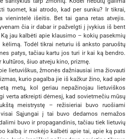
ie santykius tarp žmonių. Kodėl nebūtų galima
ti tuomet, kai atrodo, kad per sunku? Ir tikrai,
a vienintelė išeitis. Bet tai gana retas atvejis.
yvenam čia ir dabar ir pažvelgti į įvykius iš bent
 Ką jau kalbėti apie klausimo – kokių pasekmių
e, kėlimą. Todėl tikrai neturiu iš anksto paruoštų
mes patys, tačiau kartu jos turi ir kai ką bendro.
 kultūros, šiuo atveju kino, prizmę.
ie lietuviškus, žmonės dažniausiai ima žiovauti
zmas, kurio pagalba jie iš kažkur žino, kad apie
eletą metų, kol geriau nepažinojau lietuviškos
sgi verta atkreipti dėmesį, kad sovietmečiu mūsų
kštą meistrystę – režisieriai buvo ruošiami
bę visai Sąjungai į tai buvo dedamos nemažos
limi buvo ir propagandinis, tačiau tiek lietuvių
opo kalbą ir mokėjo kalbėti apie tai, apie ką pats