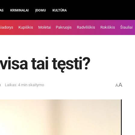
AS
KRIMINALAI
ĮDOMU
KULTŪRA
šiadorys
Kupiškis
Molėtai
Pakruojis
Radviliškis
Rokiškis
Šiauliai
isa tai tęsti?
A
u
Laikas: 4 min skaitymo
A