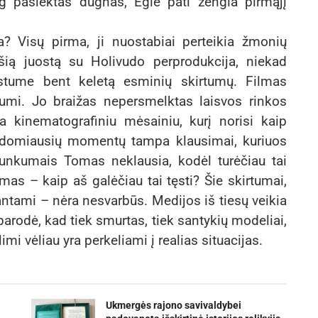
og pasiektas dugnas, Eglė pati žengia pirmąjį
a? Visų pirma, ji nuostabiai perteikia žmonių
 šią juostą su Holivudo perprodukcija, niekad
rastume bent keletą esminių skirtumų. Filmas
iliumi. Jo braižas nepersmelktas laisvos rinkos
a kinematografiniu mėsainiu, kurį norisi kaip
u įdomiausių momentų tampa klausimai, kuriuos
sunkumais Tomas neklausia, kodėl turėčiau tai
simas – kaip aš galėčiau tai tęsti? Šie skirtumai,
rantami – nėra nesvarbūs. Medijos iš tiesų veikia
arodė, kad tiek smurtas, tiek santykių modeliai,
 vėliau yra perkeliami į realias situacijas.
Ukmergės rajono savivaldybei