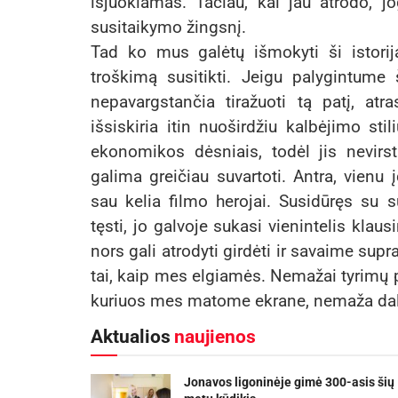
išjuokiamas. Tačiau, kai jau atrodo, j
susitaikymo žingsnį.
Tad ko mus galėtų išmokyti ši istorij
troškimą susitikti. Jeigu palygintume
nepavargstančia tiražuoti tą patį, at
išsiskiria itin nuoširdžiu kalbėjimo st
ekonomikos dėsniais, todėl jis nevirst
galima greičiau suvartoti. Antra, vien
sau kelia filmo herojai. Susidūręs su 
tęsti, jo galvoje sukasi vienintelis klau
nors gali atrodyti girdėti ir savaime sup
tai, kaip mes elgiamės. Nemažai tyrimų p
kuriuos mes matome ekrane, nemaža dalimi
Aktualios
naujienos
Jonavos ligoninėje gimė 300-asis šių