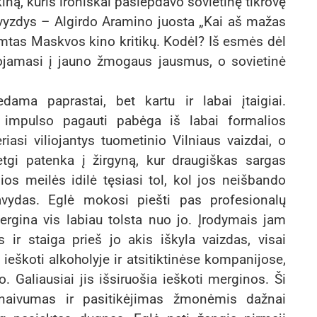
kiną, kuris ironiškai pašiepdavo sovietinę tikrovę
avyzdys – Algirdo Aramino juosta „Kai aš mažas
imtas Maskvos kino kritikų. Kodėl? Iš esmės dėl
uojamasi į jauno žmogaus jausmus, o sovietinė
dama paprastai, bet kartu ir labai įtaigiai.
s impulso pagauti pabėga iš labai formalios
iasi viliojantys tuometinio Vilniaus vaizdai, o
tgi patenka į žirgyną, kur draugiškas sargas
ios meilės idilė tęsiasi tol, kol jos neišbando
avydas. Eglė mokosi piešti pas profesionalų
ergina vis labiau tolsta nuo jo. Įrodymais jam
s ir staiga prieš jo akis iškyla vaizdas, visai
ieškoti alkoholyje ir atsitiktinėse kompanijose,
 Galiausiai jis išsiruošia ieškoti merginos. Ši
naivumas ir pasitikėjimas žmonėmis dažnai