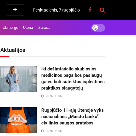
Penktadienis, 7 rugpjūčio
Ukmergė
Utena
Zarasai
Aktualijos
Iki dešimtadalio skubiosios
medicinos pagalbos paslaugų
galės būti suteiktos išplėstinės
praktikos slaugytojų
2026-08-06
Rugpjūčio 11-ąją Utenoje vyks
nacionalinės „Maisto banko“
civilinės saugos pratybos
2026-08-06