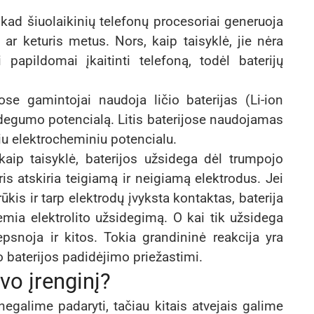
i, kad šiuolaikinių telefonų procesoriai generuoja
 ar keturis metus. Nors, kaip taisyklė, jie nėra
 papildomai įkaitinti telefoną, todėl baterijų
se gamintojai naudoja ličio baterijas (Li-ion
ri degumo potencialą. Litis baterijose naudojamas
iu elektrocheminiu potencialu.
kaip taisyklė, baterijos užsidega dėl trumpojo
is atskiria teigiamą ir neigiamą elektrodus. Jei
kis ir tarp elektrodų įvyksta kontaktas, baterija
lemia elektrolito užsidegimą. O kai tik užsidega
iepsnoja ir kitos. Tokia grandininė reakcija yra
o baterijos padidėjimo priežastimi.
vo įrenginį?
egalime padaryti, tačiau kitais atvejais galime