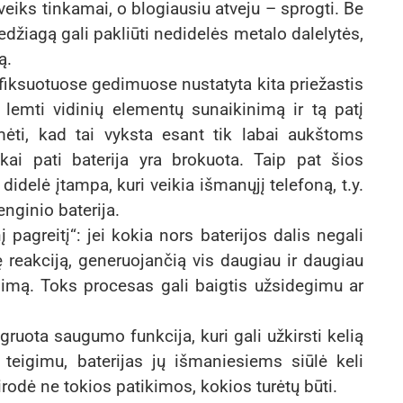
eveiks tinkamai, o blogiausiu atveju – sprogti. Be
medžiagą gali pakliūti nedidelės metalo dalelytės,
ą.
fiksuotuose gedimuose nustatyta kita priežastis
 lemti vidinių elementų sunaikinimą ir tą patį
mėti, kad tai vyksta esant tik labai aukštoms
kai pati baterija yra brokuota. Taip pat šios
didelė įtampa, kuri veikia išmanųjį telefoną, t.y.
enginio baterija.
į pagreitį“: jei kokia nors baterijos dalis negali
ę reakciją, generuojančią vis daugiau ir daugiau
limą. Toks procesas gali baigtis užsidegimu ar
ruota saugumo funkcija, kuri gali užkirsti kelią
 teigimu, baterijas jų išmaniesiems siūlė keli
irodė ne tokios patikimos, kokios turėtų būti.