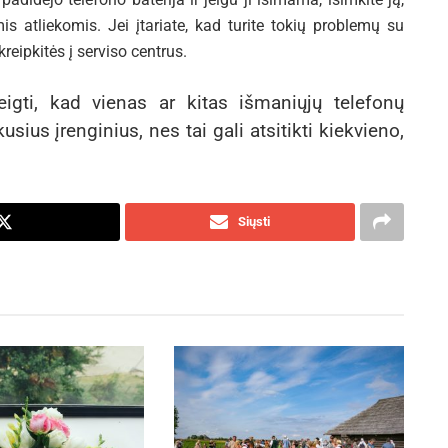
s atliekomis. Jei įtariate, kad turite tokių problemų su
reipkitės į serviso centrus.
teigti, kad vienas ar kitas išmaniųjų telefonų
usius įrenginius, nes tai gali atsitikti kiekvieno,
Siųsti