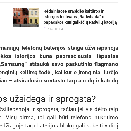
Kėdainiuose prasidės kultūros ir
a
istorijos festivalis „Radviliada“ ir
papasakos kunigaikščių Radvilų istoriją
2026-08-04
šmaniųjų telefonų baterijos staiga užsiliepsnoja
kios istorijos būna paprasčiausiai išpūstas
i „Samsung“ atšaukė savo paskutinio flagmano
enginių keitimą todėl, kai kurie įrenginiai turėjo
liau – atsiradusio kontakto tarp anodų ir katodų
jos užsidega ir sprogsta?
užsiliepsnoja ir sprogsta, tačiau jei vis dėlto taip
os. Visų pirma, tai gali būti telefono nukritimo
edžiagoje tarp baterijos blokų gali sukelti vidinį