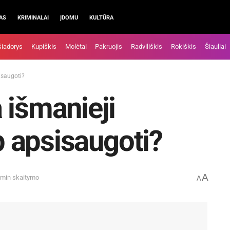
AS
KRIMINALAI
ĮDOMU
KULTŪRA
šiadorys
Kupiškis
Molėtai
Pakruojis
Radviliškis
Rokiškis
Šiauliai
sisaugoti?
 išmanieji
ip apsisaugoti?
A
 min skaitymo
A