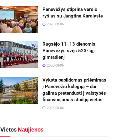
Panevėžys stiprina verslo
ryšius su Jungtine Karalyste
2026-08-06
Rugsėjo 11–13 dienomis
Panevėžys švęs 523-iąjį
gimtadienį
2026-08-06
Vyksta papildomas priėmimas
į Panevėžio kolegiją – dar
galima pretenduoti į valstybės
finansuojamas studijų vietas
2026-08-06
Vietos
Naujienos