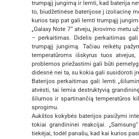
trumpąjį jungimą ir lemti, kad baterija n
to, biudžetinėse baterijose į izoliacinę 
kurios taip pat gali lemti trumpąjį jungim
„Galaxy Note 7“ atveju, įkrovimo metu už
– perkaitimas. Didelis perkaitimas gali
trumpąjį jungimą. Tačiau reikėtų pažy
temperatūroms išskyrus tuos atvejus, 
problemos priežastimi gali būti pernelyg 
didesnė nei ta, su kokia gali susidoroti įr
Baterijos perkaitimas gali lemti „šilumin
atvėsti, tai lemia destruktyvią grandinin
šilumos ir spartinančią temperatūros ki
sprogimu.
Aukštos kokybės baterijos pasižymi integ
tokiai grandininei reakcijai. „Samsung“
tiekėjai, todėl panašu, kad kai kurios pas