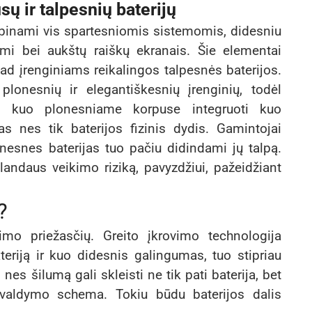
 ir talpesnių baterijų
prūpinami vis spartesniomis sistemomis, didesniu
umi bei aukštų raiškų ekranais. Šie elementai
 kad įrenginiams reikalingos talpesnės baterijos.
lonesnių ir elegantiškesnių įrenginių, todėl
– kuo plonesniame korpuse integruoti kuo
s nes tik baterijos fizinis dydis. Gamintojai
nesnes baterijas tuo pačiu didindami jų talpą.
landaus veikimo riziką, pavyzdžiui, pažeidžiant
?
timo priežasčių. Greito įkrovimo technologija
eriją ir kuo didesnis galingumas, tuo stipriau
 nes šilumą gali skleisti ne tik pati baterija, bet
o valdymo schema. Tokiu būdu baterijos dalis