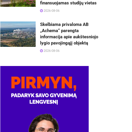
finansuojamas studijų vietas
2026-08-06
Skelbiama privaloma AB
„Achema“ parengta
informacija apie aukštesniojo
lygio pavojingąjį objektą
2026-08-06