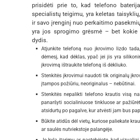
prisidėti prie to, kad telefono baterij
specialistų teigimu, yra keletas taisykl
ir savo įrenginį nuo perkaitimo pasekmių.
yra jos sprogimo grėsmė – bet kokie įta
dydis.
Atjunkite telefoną nuo įkrovimo lizdo tada, 
dėmesį, kad dėklas, ypač jei jis yra silikoni
įkrovimą ištraukite telefoną iš dėkliuko.
Stenkitės įkrovimui naudoti tik originalų įkro
įtampos požiūriu, neoriginalus – nebūtinai.
Stenkitės nepalikti telefono krautis visą n
panaršyti socialiniuose tinkluose ar pažiūrėt
atsidurtų po pagalve, kur atvėsti jam bus pap
Būkite atidūs dėl vietų, kuriose paliekate krau
ar saulės nutviekstoje palangėje.
Je kyla įtarimų ar pastebėjote, kad vizualiai 