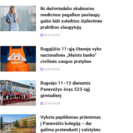
Iki dešimtadalio skubiosios
medicinos pagalbos paslaugų
galės būti suteiktos išplėstinės
praktikos slaugytojų
2026-08-06
Rugpjūčio 11-ąją Utenoje vyks
nacionalinės „Maisto banko“
civilinės saugos pratybos
2026-08-06
Rugsėjo 11–13 dienomis
Panevėžys švęs 523-iąjį
gimtadienį
2026-08-06
Vyksta papildomas priėmimas
į Panevėžio kolegiją – dar
galima pretenduoti į valstybės