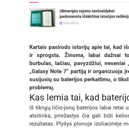
Ukmergės rajono savivaldybei
padovanota išskirtinė istorijos relikvij
2026-08-04
Kartais pasirodo istorijų apie tai, kad i
ir sprogsta. Žinoma, labai dažnai to
burbulas, tačiau, pavyzdžiui, nesenia
„Galaxy Note 7“ partiją ir organizuoja įr
susijusių su baterijos perkaitimu, o tiks
problemų.
Kas lemia tai, kad bateri
Iš tikrųjų ličio-jonų baterijos labai retai 
atsitinka, priežastys čia gali būti keli
rezultatas. Plyšys plonoje izoliacinėje m