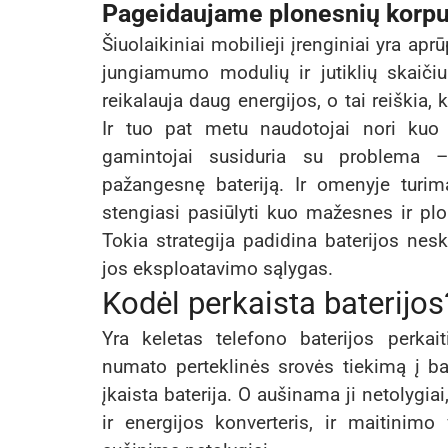
Pageidaujame plonesnių korpusų
Šiuolaikiniai mobilieji įrenginiai yra a
jungiamumo modulių ir jutiklių skaiči
reikalauja daug energijos, o tai reiškia,
Ir tuo pat metu naudotojai nori kuo p
gamintojai susiduria su problema 
pažangesnę bateriją. Ir omenyje turima
stengiasi pasiūlyti kuo mažesnes ir plo
Tokia strategija padidina baterijos nesk
jos eksploatavimo sąlygas.
Kodėl perkaista baterijos
Yra keletas telefono baterijos perkai
numato perteklinės srovės tiekimą į bat
įkaista baterija. O aušinama ji netolygiai,
ir energijos konverteris, ir maitinim