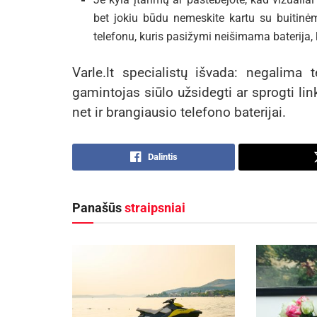
bet jokiu būdu nemeskite kartu su buitinėmi
telefonu, kuris pasižymi neišimama baterija, k
Varle.lt specialistų išvada: negalima 
gamintojas siūlo užsidegti ar sprogti link
net ir brangiausio telefono baterijai.
Dalintis
Panašūs
straipsniai