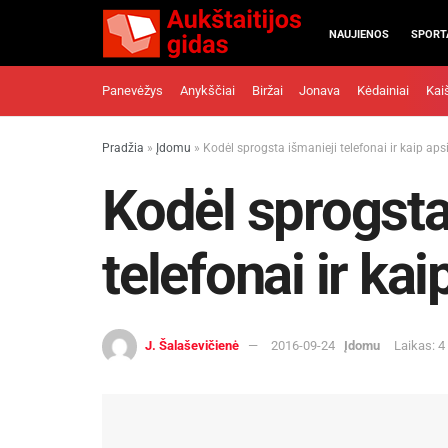
NAUJIENOS
SPORT
Panevėžys
Anykščiai
Biržai
Jonava
Kėdainiai
Kai
Pradžia
»
Įdomu
»
Kodėl sprogsta išmanieji telefonai ir kaip ap
Kodėl sprogsta
telefonai ir ka
J. Šalaševičienė
2016-09-24
Įdomu
Laikas: 4