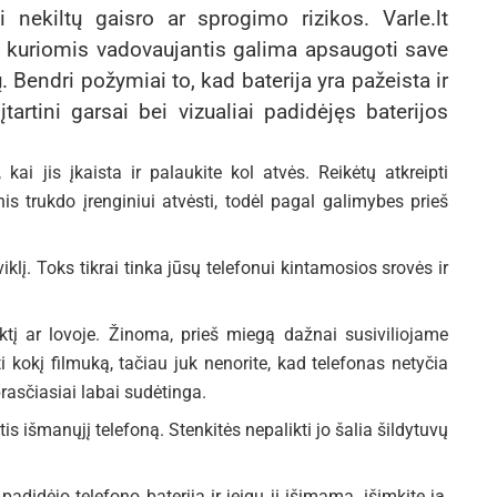
ai nekiltų gaisro ar sprogimo rizikos. Varle.lt
ių, kuriomis vadovaujantis galima apsaugoti save
 Bendri požymiai to, kad baterija yra pažeista ir
rtini garsai bei vizualiai padidėjęs baterijos
kai jis įkaista ir palaukite kol atvės. Reikėtų atkreipti
nis trukdo įrenginiui atvėsti, todėl pagal galimybes prieš
viklį. Toks tikrai tinka jūsų telefonui kintamosios srovės ir
aktį ar lovoje. Žinoma, prieš miegą dažnai susiviliojame
i kokį filmuką, tačiau juk nenorite, kad telefonas netyčia
rasčiasiai labai sudėtinga.
tis išmanųjį telefoną. Stenkitės nepalikti jo šalia šildytuvų
padidėjo telefono baterija ir jeigu ji išimama, išimkite ją,