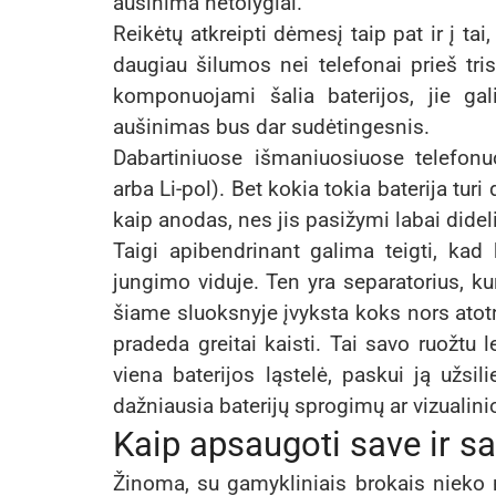
aušinima netolygiai.
Reikėtų atkreipti dėmesį taip pat ir į ta
daugiau šilumos nei telefonai prieš tris
komponuojami šalia baterijos, jie gali
aušinimas bus dar sudėtingesnis.
Dabartiniuose išmaniuosiuose telefonuo
arba Li-pol). Bet kokia tokia baterija tu
kaip anodas, nes jis pasižymi labai didel
Taigi apibendrinant galima teigti, kad 
jungimo viduje. Ten yra separatorius, kur
šiame sluoksnyje įvyksta koks nors atotrū
pradeda greitai kaisti. Tai savo ruožtu 
viena baterijos ląstelė, paskui ją užsil
dažniausia baterijų sprogimų ar vizualini
Kaip apsaugoti save ir sa
Žinoma, su gamykliniais brokais nieko n