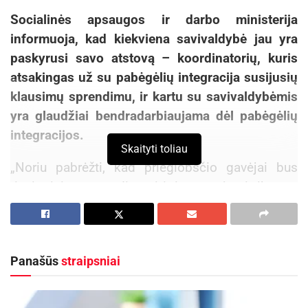
Socialinės apsaugos ir darbo ministerija
informuoja, kad kiekviena savivaldybė jau yra
paskyrusi savo atstovą – koordinatorių, kuris
atsakingas už su pabėgėlių integracija susijusių
klausimų sprendimu, ir kartu su savivaldybėmis
yra glaudžiai bendradarbiaujama dėl pabėgėlių
integracijos.
Skaityti toliau
„Noriu pabrėžti, kad prieglobsčio gavėjai bus
tiesiogiai apgyvendinami ir integruojami tik tose
savivaldybėse, kurios norės ir bus pasirengusios
šiai integracijai. Taip pat svarbu akcentuoti, kad
visos integracinės priemonės pabėgėliams,
Panašūs
straipsniai
kuriuos priimame pagal Lietuvos įsipareigojimus
ES, yra finansuojamos išskirtinai tik iš ES lėšų,
skiriamų pabėgėlių perkėlimui – mūsų šalies