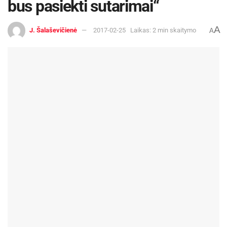
bus pasiekti sutarimai“
A
J. Šalaševičienė
2017-02-25
Laikas: 2 min skaitymo
A