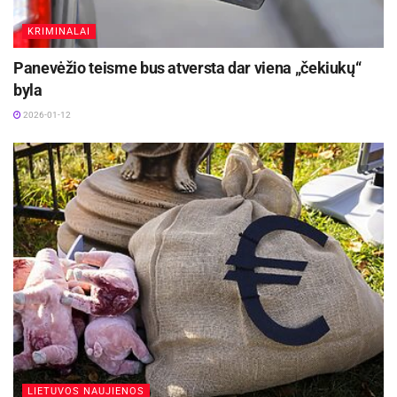
KRIMINALAI
Panevėžio teisme bus atversta dar viena „čekiukų“
byla
2026-01-12
LIETUVOS NAUJIENOS