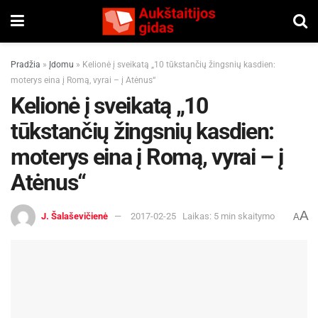
Pradžia
»
Įdomu
»
Kelionė į sveikatą „10 tūkstančių žingsnių kasdien:
moterys eina į Romą, vyrai – į Atėnus“
Kelionė į sveikatą „10
tūkstančių žingsnių kasdien:
moterys eina į Romą, vyrai – į
Atėnus“
A
J. Šalaševičienė
2017-02-25
Laikas: 5 min skaitymo
A