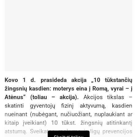
Kovo 1 d. prasideda akcija „10 tūkstančių
žingsnių kasdien: moterys eina į Romą, vyrai – į
Atėnus“ (toliau – akcija).
Akcijos tikslas –
skatinti gyventojų fizinį aktyvumą, kasdien
nueinant (nubėgant, nučiuožiant, nuplaukiant ar
kitaip įveikiant) 10 tūkst. žingsnių atitinkantį
atstumą. Sveikatos mokymo ir ligų prevencijos