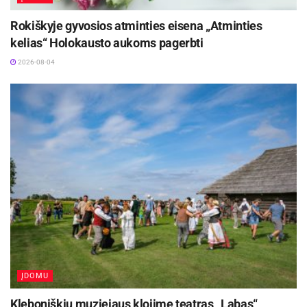
ranka).
Rokiškyje gyvosios atminties eisena „Atminties
kelias“ Holokausto aukoms pagerbti
Kokios fizinio aktyvumo rūšys registruojamos?
2026-08-04
Registruojami nueiti (įskaitant šiaurietiškąjį
ėjimą su lazdomis), nubėgti, slidėmis,
pačiūžomis nučiuožti (galima naudotis ir
treniruokliais, imituojančiais ėjimą, bėgimą,
lipimą laiptais, čiuožimą), „nuplaukti“ žingsniai.
Kokios fizinio aktyvumo rūšys neregistruojamos?
Šioje akcijoje neregistruojamas važiavimas
dviračiu (įskaitant dviračio treniruoklius),
riedučiais, riedlentėmis ir kitos atsakant į 2
ĮDOMU
klausimą neįvardintos fizinio aktyvumo rūšys.
Kleboniškių muziejaus klojime teatras „Labas“