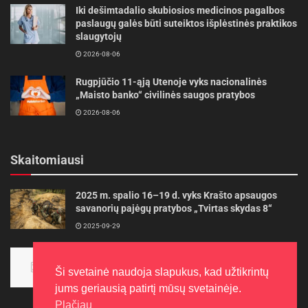
Iki dešimtadalio skubiosios medicinos pagalbos
paslaugų galės būti suteiktos išplėstinės praktikos
slaugytojų
2026-08-06
Rugpjūčio 11-ąją Utenoje vyks nacionalinės
„Maisto banko“ civilinės saugos pratybos
2026-08-06
Skaitomiausi
2025 m. spalio 16–19 d. vyks Krašto apsaugos
savanorių pajėgų pratybos „Tvirtas skydas 8“
2025-09-29
Panevėžietės tarptautinėje programoje siekia
aukso
Ši svetainė naudoja slapukus, kad užtikrintų
2015-10-30
jums geriausią patirtį mūsų svetainėje.
Plačiau