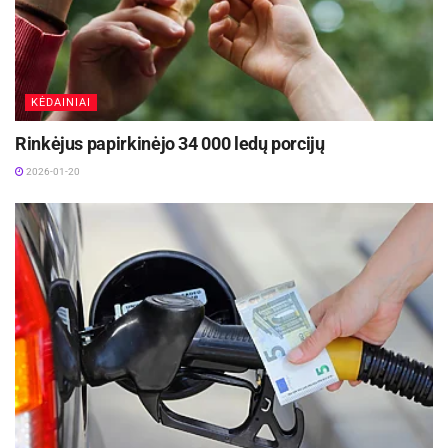
įstaigų vadovų pareigas reguliavime
2026-05-08
KĖDAINIAI
Rinkėjus papirkinėjo 34 000 ledų porcijų
2026-01-20