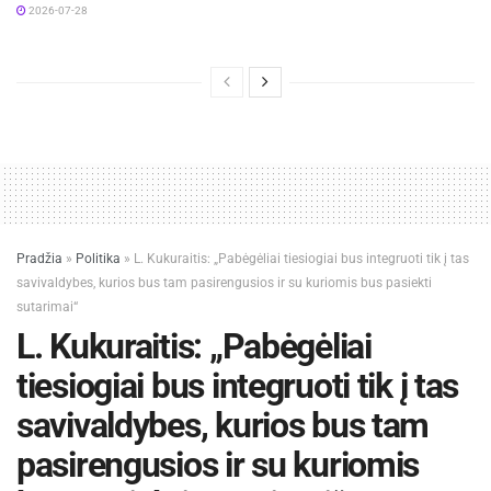
2026-07-28
Pradžia
»
Politika
»
L. Kukuraitis: „Pabėgėliai tiesiogiai bus integruoti tik į tas
savivaldybes, kurios bus tam pasirengusios ir su kuriomis bus pasiekti
sutarimai“
L. Kukuraitis: „Pabėgėliai
tiesiogiai bus integruoti tik į tas
savivaldybes, kurios bus tam
pasirengusios ir su kuriomis