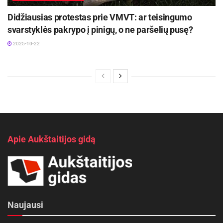
Didžiausias protestas prie VMVT: ar teisingumo
svarstyklės pakrypo į pinigų, o ne paršelių pusę?
2025-10-22
Apie Aukštaitijos gidą
Naujausi