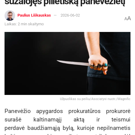
sužalojęs pilietišką panevėžietį
Paulius Liškauskas
2026-06-02
A
A
Laikas: 2 min skaitymo
Užpuolikas su peiliu/Asociatyvi nuotr./Magnific
Panevėžio apygardos prokuratūros prokurorė
surašė kaltinamąjį aktą ir teismui
perdavė baudžiamąją bylą, kurioje nepilnametis