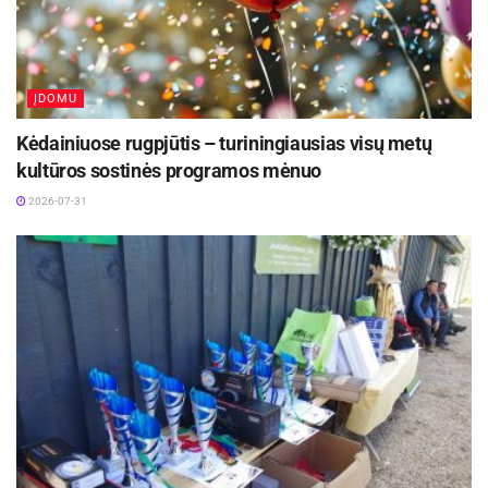
ĮDOMU
Kėdainiuose rugpjūtis – turiningiausias visų metų
kultūros sostinės programos mėnuo
2026-07-31