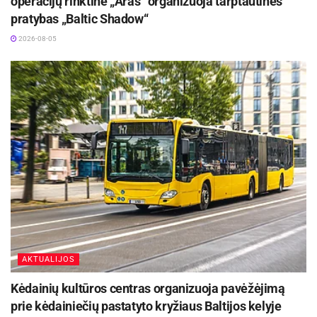
operacijų rinktinė „Aras“ organizuoja tarptautines
pratybas „Baltic Shadow“
2026-08-05
AKTUALIJOS
Kėdainių kultūros centras organizuoja pavėžėjimą
prie kėdainiečių pastatyto kryžiaus Baltijos kelyje