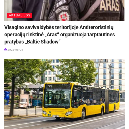
AKTUALIJOS
Visagino savivaldybės teritorijoje Antiteroristinių
operacijų rinktinė „Aras“ organizuoja tarptautines
pratybas „Baltic Shadow“
2026-08-05