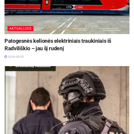
AKTUALIJOS
Patogesnės kelionės elektriniais traukiniais iš
Radviliškio – jau šį rudenį
2026-08-05