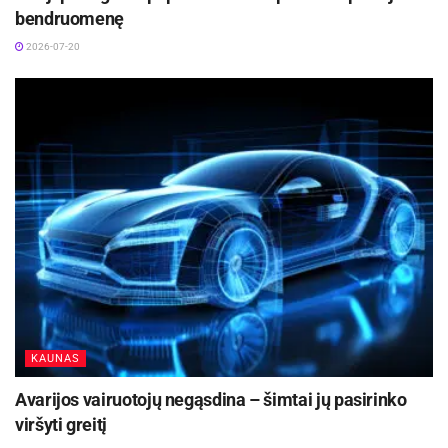
bendruomenę
2026-07-20
KAUNAS
Avarijos vairuotojų negąsdina – šimtai jų pasirinko
viršyti greitį