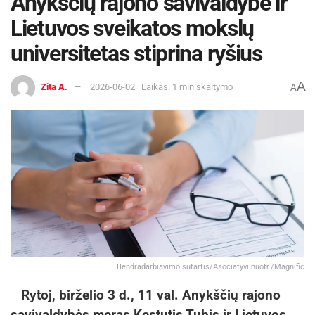
Anykščių rajono savivaldybė ir
Lietuvos sveikatos mokslų
universitetas stiprina ryšius
A
Zita A.
2026-06-02
Laikas: 1 min skaitymo
A
Bendradarbiavimo sutartis/Asociatyvi nuotr./Magnific
Rytoj, birželio 3 d., 11 val. Anykščių rajono
savivaldybės meras Kęstutis Tubis ir Lietuvos