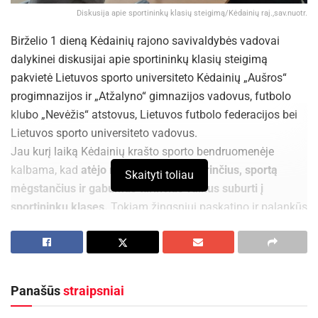
Diskusija apie sportininkų klasių steigimą/Kėdainių raj.,sav.nuotr.
Birželio 1 dieną Kėdainių rajono savivaldybės vadovai
dalykinei diskusijai apie sportininkų klasių steigimą
pakvietė Lietuvos sporto universiteto Kėdainių „Aušros“
progimnazijos ir „Atžalyno“ gimnazijos vadovus, futbolo
klubo „Nevėžis“ atstovus, Lietuvos futbolo federacijos bei
Lietuvos sporto universiteto vadovus.
Jau kurį laiką Kėdainių krašto sporto bendruomenėje
kalbama, kad
atėjo metas sportuoti norinčius, sportą
Skaityti toliau
mėgstančius ir gabumus turinčius vaikus suburti į
sportininkų klases.
Tokiam žingsniui paskatino ir palankūs
Švietimo, mokslo ir sporto ministerijos sprendimai.
Pasak sporto bendruomenės atstovų, sportininkų klasių
steigimas galbūt kiek apsunkins mokyklų darbą sudarant
tvarkaraščius, tačiau kitų reikšmingų kliūčių neturėtų kilti.
Panašūs
straipsniai
„Patirtis rodo, kad nereikia bijoti žengti tokį žingsnį. Esame
pasirengę bendradarbiauti. Jau kalbėjomės su