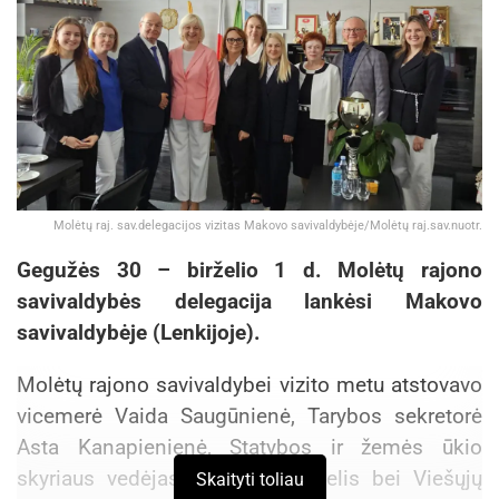
Molėtų raj. sav.delegacijos vizitas Makovo savivaldybėje/Molėtų raj.sav.nuotr.
Gegužės 30 – birželio 1 d. Molėtų rajono
savivaldybės delegacija lankėsi Makovo
savivaldybėje (Lenkijoje).
Molėtų rajono savivaldybei vizito metu atstovavo
vicemerė Vaida Saugūnienė, Tarybos sekretorė
Asta Kanapienienė, Statybos ir žemės ūkio
skyriaus vedėjas Rimantas Šavelis bei Viešųjų
Skaityti toliau