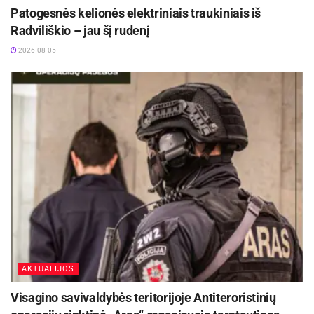
Šaltinis:
Molėtų rajono savivaldybė
Patogesnės kelionės elektriniais traukiniais iš
Radviliškio – jau šį rudenį
Žymos:
Savivalda
2026-08-05
AKTUALIJOS
Visagino savivaldybės teritorijoje Antiteroristinių