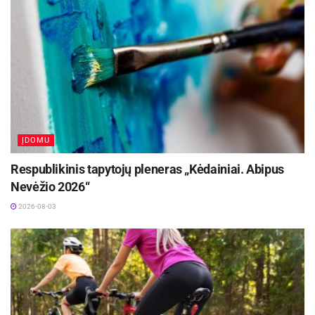
ĮDOMU
Respublikinis tapytojų pleneras „Kėdainiai. Abipus
Nevėžio 2026“
2026-08-03