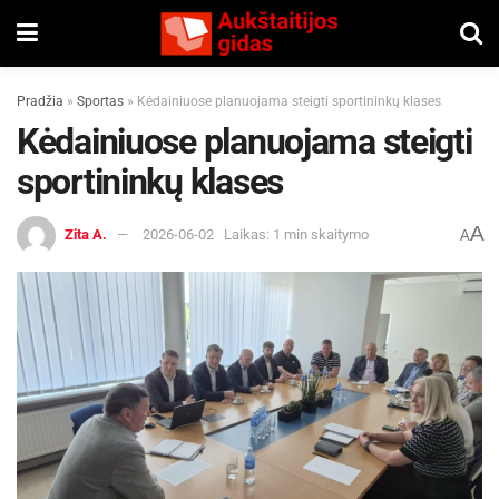
Pradžia
»
Sportas
»
Kėdainiuose planuojama steigti sportininkų klases
Kėdainiuose planuojama steigti
sportininkų klases
A
Zita A.
2026-06-02
Laikas: 1 min skaitymo
A