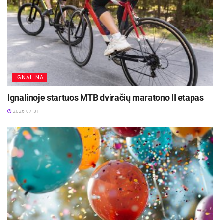
IGNALINA
Ignalinoje startuos MTB dviračių maratono II etapas
2026-07-31