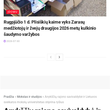
ĮDOMU
Rugpjūčio 1 d. Plisiškių kaime vyks Zarasų
medžiotojų ir žvejų draugijos 2026 metų kulkinio
šaudymo varžybos
2026-07-30
Pradžia
»
Mokslas ir studijos
»
Anykščių rajono savivaldybė ir Lietuvos
sveikatos mokslų universitetas stiprina ryšius