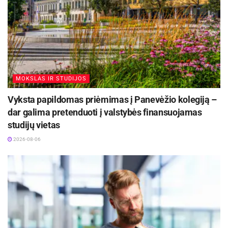
plėtrai, mokslo žinių pritaikymui praktikoje ir
padės pritraukti jaunus specialistus į Anykščių
kraštą.
Šaltinis:
Anykščių rajono savivaldybė
MOKSLAS IR STUDIJOS
Vyksta papildomas priėmimas į Panevėžio kolegiją –
dar galima pretenduoti į valstybės finansuojamas
studijų vietas
2026-08-06