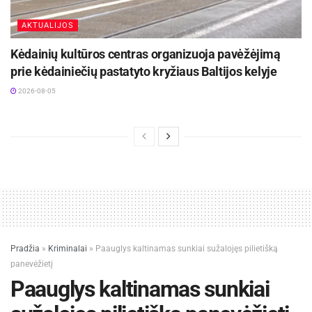
AKTUALIJOS
Kėdainių kultūros centras organizuoja pavėžėjimą
prie kėdainiečių pastatyto kryžiaus Baltijos kelyje
2026-08-05
Pradžia
»
Kriminalai
»
Paauglys kaltinamas sunkiai sužalojęs pilietišką
panevėžietį
Paauglys kaltinamas sunkiai