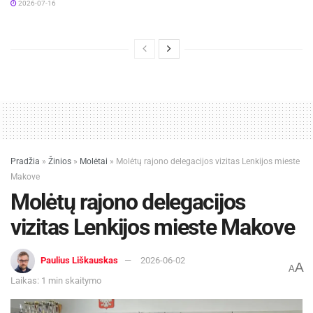
2026-07-16
Pradžia
»
Žinios
»
Molėtai
»
Molėtų rajono delegacijos vizitas Lenkijos mieste
Makove
Molėtų rajono delegacijos
vizitas Lenkijos mieste Makove
Paulius Liškauskas
2026-06-02
A
A
Laikas: 1 min skaitymo