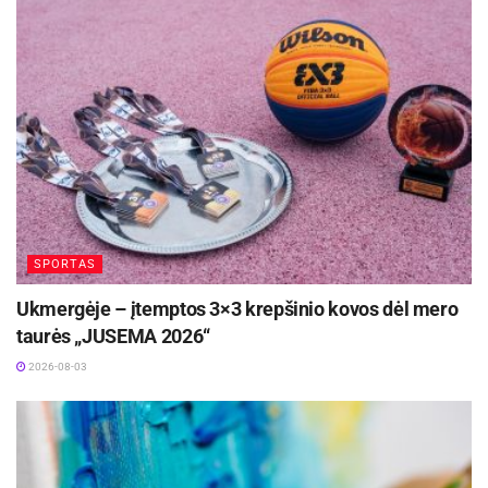
Savaitgalį geriausi Lietuvos slalomo meistrai
rinksis Zarasuose
2026-08-04
Kėdainiuose prasidės kultūros ir istorijos
festivalis „Radviliada“ ir papasakos kunigaikščių
Radvilų istoriją
2026-08-04
Šaltinis:
Kėdainių rajono savivaldybė
SPORTAS
Ukmergėje – įtemptos 3×3 krepšinio kovos dėl mero
taurės „JUSEMA 2026“
2026-08-03