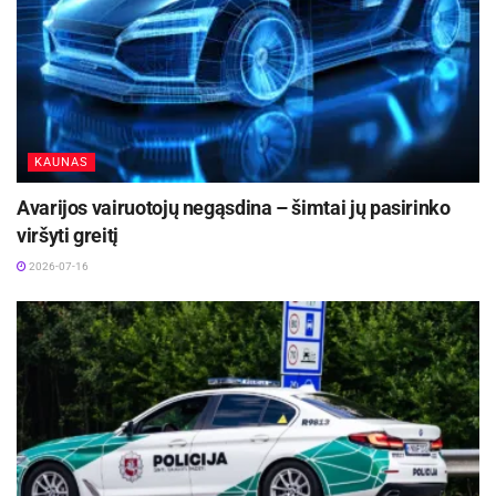
KAUNAS
Avarijos vairuotojų negąsdina – šimtai jų pasirinko
viršyti greitį
2026-07-16