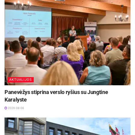
Šaltinis:
STT
Žymos:
STT
AKTUALIJOS
Panevėžys stiprina verslo ryšius su Jungtine
Karalyste
2026-08-06