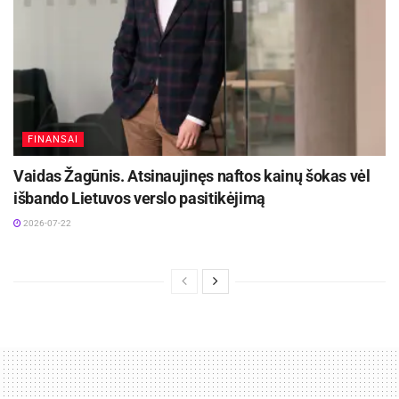
FINANSAI
Vaidas Žagūnis. Atsinaujinęs naftos kainų šokas vėl
išbando Lietuvos verslo pasitikėjimą
2026-07-22