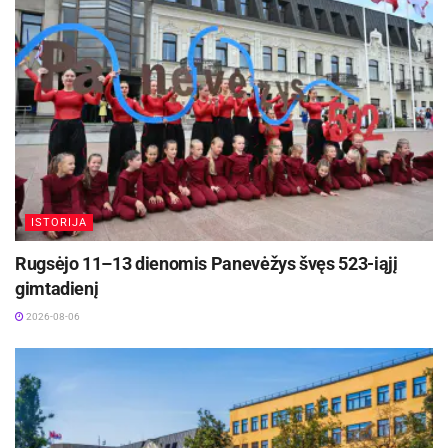
ISTORIJA
Rugsėjo 11–13 dienomis Panevėžys švęs 523-iąjį
gimtadienį
2026-08-06