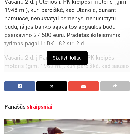
Vasario 2 d. į Utenos r. PK kreipėsi moteris (gim.
1948 m.), kuri pareiškė, kad Utenoje, būnant
namuose, nenustatyti asmenys, nenustatytu
būdu, iš jos banko sąskaitos apgaulės būdu
pasisavino 27 500 eurų. Pradėtas ikiteisminis
tyrimas pagal Lr BK 182 str. 2 d.
Vasario 2 d. į Panevėžio apskr. VPK kreipėsi
Skaityti toliau
moteris (gim. 1969 m.), kuri pareiškė, kad sausio
31 d. Panevėžyje, būnant namuose, jai bandant
prisijungti prie atsiųstos galimai fiktyvios siuntos
pristatymo nuorodos ir, suvedus banko
prisijungimo duomenis, nuo jos banko sąskaitos
Panašūs
straipsniai
apgaulės būdu nuskaičiuoti 16 935 eurai.
Pradėtas ikiteisminis tyrimas pagal LR BK 182
str. 1 d.