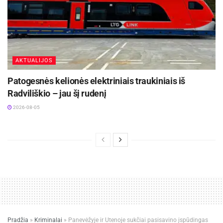
AKTUALIJOS
Patogesnės kelionės elektriniais traukiniais iš
Radviliškio – jau šį rudenį
2026-08-05
Pradžia
»
Kriminalai
»
Panevėžyje ir Utenoje sukčiai pasisavino įspūdingas