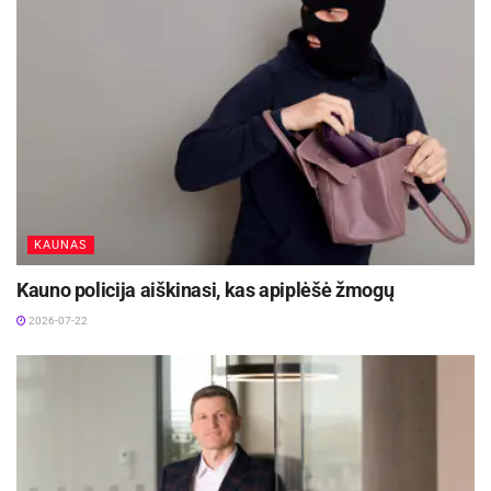
KAUNAS
Kauno policija aiškinasi, kas apiplėšė žmogų
2026-07-22