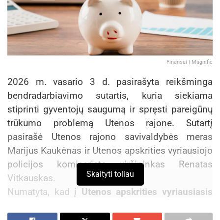
Finansai | Magnific
2026 m. vasario 3 d. pasirašyta reikšminga
bendradarbiavimo sutartis, kuria siekiama
stiprinti gyventojų saugumą ir spręsti pareigūnų
trūkumo problemą Utenos rajone. Sutartį
pasirašė Utenos rajono savivaldybės meras
Marijus Kaukėnas ir Utenos apskrities vyriausiojo
policijos komisariato viršininkas Renatas
Skaityti toliau
Vitkauskas.
Numatyta, kad į
Utenos apskrities vyriausiasis
policijos komisariatas atvykstantiems tarnauti
pirminės ar vidurinės grandies pareigūnams