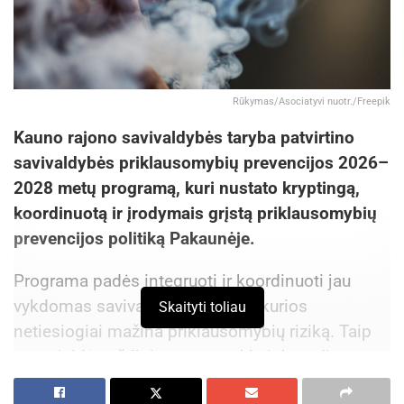
Rūkymas/Asociatyvi nuotr./Freepik
Kauno rajono savivaldybės taryba patvirtino
savivaldybės priklausomybių prevencijos 2026–
2028 metų programą, kuri nustato kryptingą,
koordinuotą ir įrodymais grįstą priklausomybių
prevencijos politiką Pakaunėje.
Programa padės integruoti ir koordinuoti jau
vykdomas savivaldybės veiklas, kurios
Skaityti toliau
netiesiogiai mažina priklausomybių riziką. Taip
pat prisidės užtikrinant nuoseklų ir koordinuotą
priklausomybių prevencijos veiklų įgyvendinimą,