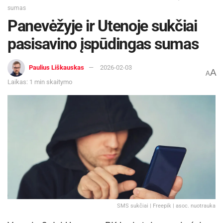
sumas
Panevėžyje ir Utenoje sukčiai
pasisavino įspūdingas sumas
Paulius Liškauskas
2026-02-03
A
A
Laikas: 1 min skaitymo
SMS sukčiai | Freepik | asoc. nuotrauka