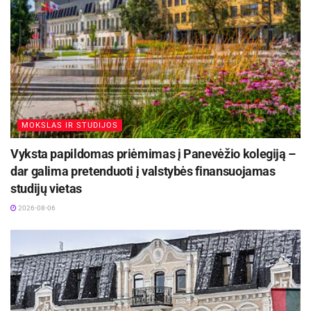
MOKSLAS IR STUDIJOS
Vyksta papildomas priėmimas į Panevėžio kolegiją –
dar galima pretenduoti į valstybės finansuojamas
studijų vietas
2026-08-06