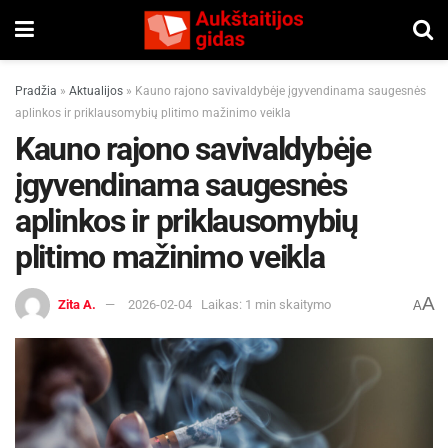
Pradžia
»
Aktualijos
»
Kauno rajono savivaldybėje įgyvendinama saugesnės
aplinkos ir priklausomybių plitimo mažinimo veikla
Kauno rajono savivaldybėje
įgyvendinama saugesnės
aplinkos ir priklausomybių
plitimo mažinimo veikla
A
Zita A.
2026-02-04
Laikas: 1 min skaitymo
A