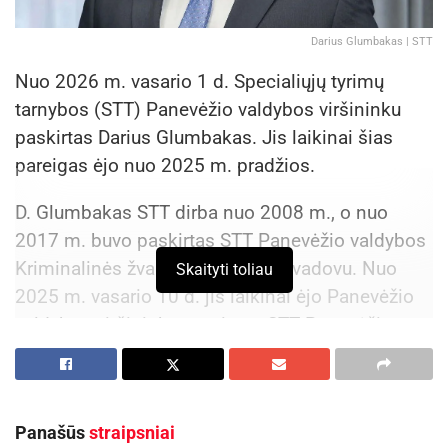
Darius Glumbakas | STT
Nuo 2026 m. vasario 1 d. Specialiųjų tyrimų
tarnybos (STT) Panevėžio valdybos viršininku
paskirtas Darius Glumbakas. Jis laikinai šias
pareigas ėjo nuo 2025 m. pradžios.
D. Glumbakas STT dirba nuo 2008 m., o nuo
2017 m. buvo paskirtas STT Panevėžio valdybos
Kriminalinės žvalgybos skyriaus vadovu. Nuo
Skaityti toliau
2025 m. vasario 10 d. jis laikinai ėjo Panevėžio
valdybos viršininko pareigas. STT Panevėžio
valdyba atlieka ikiteisminius tyrimus, organizuoja
ir vykdo kriminalinę žvalgybą, nagrinėja asmenų,
įmonių, įstaigų ir organizacijų skundus,
Panašūs
straipsniai
pareiškimus ar pranešimus dėl galimai