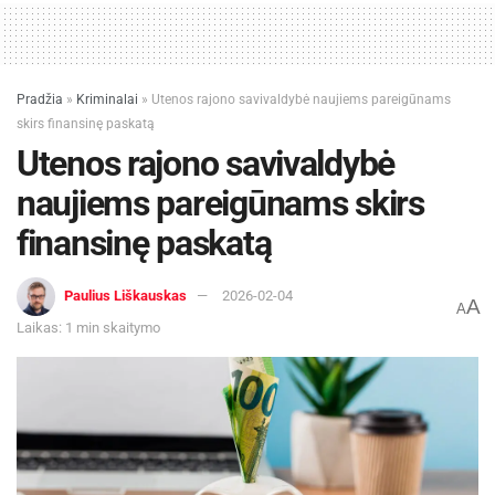
Pradžia
»
Kriminalai
»
Utenos rajono savivaldybė naujiems pareigūnams
skirs finansinę paskatą
Utenos rajono savivaldybė
naujiems pareigūnams skirs
finansinę paskatą
Paulius Liškauskas
2026-02-04
A
A
Laikas: 1 min skaitymo