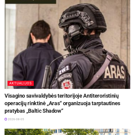
biuru.
Šaltinis:
Kauno rajono savivaldybė
AKTUALIJOS
Visagino savivaldybės teritorijoje Antiteroristinių
operacijų rinktinė „Aras“ organizuoja tarptautines
pratybas „Baltic Shadow“
2026-08-05