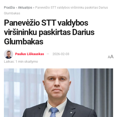
Pradžia
»
Aktualijos
»
Panevėžio STT valdybos viršininku paskirtas Darius
Glumbakas
Panevėžio STT valdybos
viršininku paskirtas Darius
Glumbakas
Paulius Liškauskas
2026-02-03
A
A
Laikas: 1 min skaitymo