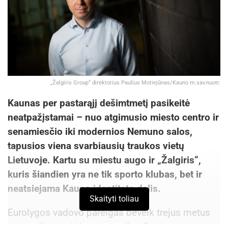
„Žalgiris Group“ direktorius Paulius Motiejūnas/Kauno m.sav.nuotr.
Kaunas per pastarąjį dešimtmetį pasikeitė
neatpažįstamai – nuo atgimusio miesto centro ir
senamiesčio iki modernios Nemuno salos,
tapusios viena svarbiausių traukos vietų
Lietuvoje. Kartu su miestu augo ir „Žalgiris“,
kuris šiandien yra ne tik sporto klubas, bet ir
neatsiejama Kauno identiteto dalis.
Skaityti toliau
Eurolygos vadovo pareigas beveik trejus metus
ėjęs, o šiemet į Kauną sugrįžęs Paulius