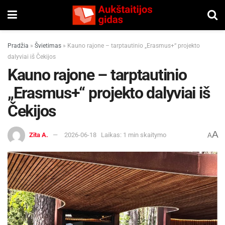
Pradžia
»
Švietimas
»
Kauno rajone – tarptautinio „Erasmus+“ projekto
dalyviai iš Čekijos
Kauno rajone – tarptautinio
„Erasmus+“ projekto dalyviai iš
Čekijos
A
Zita A.
2026-06-18
Laikas: 1 min skaitymo
A