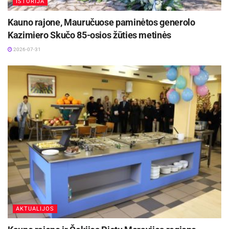
ISTORIJA
Kauno rajone, Mauručuose paminėtos generolo
Kazimiero Skučo 85-osios žūties metinės
2026-07-31
AKTUALIJOS