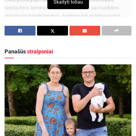
Skaityti toliau
tarptautinio bendradarbiavimo patirtis ir savivaldybės
iniciatyvos bendruomenių, švietimo bei aplinkosaugos
srityse.
Vizito metu partneriai dalijosi gerąja patirtimi regionų
pažinimo, edukacinių veiklų žmonėms su negalia,
aplinkosauginio švietimo ir atsakingo elgesio gamtoje
Panašūs
straipsniai
srityse. Susitikimo metu taip pat diskutuota apie naujų
edukacinių priemonių kūrimą ir tarptautinio
bendradarbiavimo plėtrą.
Kauno rajono turizmo ir verslo informacijos centras bei
„Baťa Canal“ bendradarbiauja nuo 2022 metų, kai buvo
pasirašytas ketinimų protokolas dėl vandens turizmo
plėtros, patirties mainų ir bendrų Europos Sąjungos
projektų įgyvendinimo.
Šis vizitas – pirmasis iš trijų projekto partnerių susitikimų.
Kiti susitikimai vyks Čekijoje ir Lietuvoje, tęsiant patirties
mainus bei vystant naujas turizmo ir edukacines