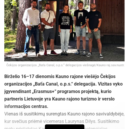
Čekijos organizacijos „Baťa Canal, o.p.s.“ delegacijos viešnagė/Kauno raj.sav.nuotr.
Birželio 16–17 dienomis Kauno rajone viešėjo Čekijos
organizacijos „Baťa Canal, o.p.s.“ delegacija. Vizitas vyko
įgyvendinant „Erasmus+“ programos projektą, kurio
partneris Lietuvoje yra Kauno rajono turizmo ir verslo
informacijos centras.
Vienas iš susitikimų surengtas Kauno rajono savivaldybėje,
kur svečius priėmė vicemeras Laurynas Dilys. Susitikimo
metu pristatytas Kauno rajono turizmo potencialas,