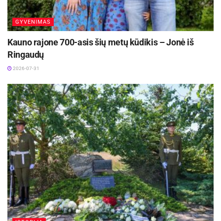
iniciatyvas.
GYVENIMAS
Kauno rajone 700-asis šių metų kūdikis – Jonė iš
Aktualios
naujienos
Ringaudų
2026-07-31
Vyksta papildomas priėmimas į Panevėžio
kolegiją – dar galima pretenduoti į valstybės
finansuojamas studijų vietas
2026-08-06
Skelbiama privaloma AB „Achema“ parengta
informacija apie aukštesniojo lygio pavojingąjį
objektą
2026-08-06
Šaltinis:
Kauno rajono savivaldybė