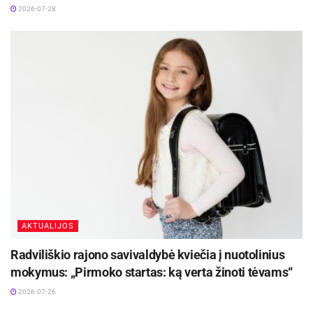
2026-07-28
AKTUALIJOS
Radviliškio rajono savivaldybė kviečia į nuotolinius
mokymus: „Pirmoko startas: ką verta žinoti tėvams“
2026-07-26