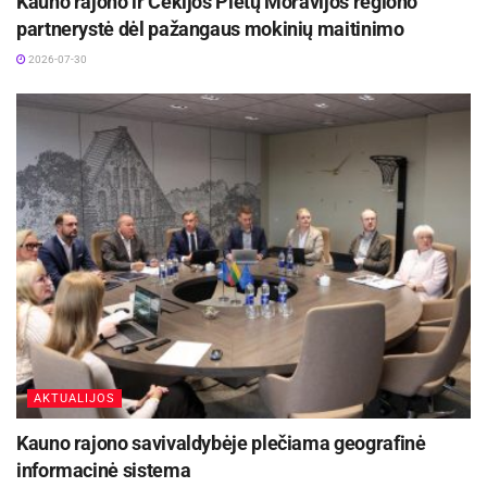
Kauno rajono ir Čekijos Pietų Moravijos regiono
partnerystė dėl pažangaus mokinių maitinimo
2026-07-30
AKTUALIJOS
Kauno rajono savivaldybėje plečiama geografinė
informacinė sistema