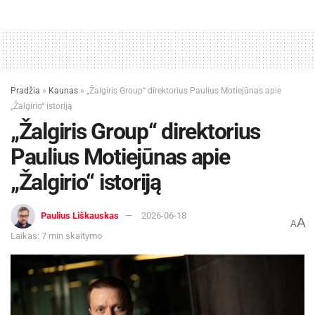
Pradžia
»
Kaunas
»
„Žalgiris Group“ direktorius Paulius Motiejūnas apie
„Žalgirio“ istoriją
„Žalgiris Group“ direktorius
Paulius Motiejūnas apie
„Žalgirio“ istoriją
Paulius Liškauskas
2026-06-18
A
A
Laikas: 7 min skaitymo