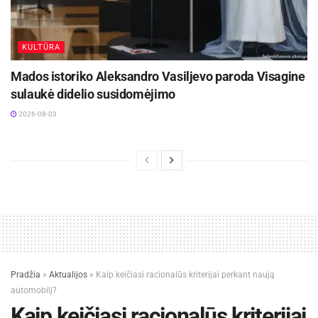
KULTŪRA
Mados istoriko Aleksandro Vasiljevo paroda Visagine
sulaukė didelio susidomėjimo
2026-08-03
Pradžia
»
Aktualijos
»
Kaip keičiasi racionalūs kriterijai perkant naują
automobilį?
Kaip keičiasi racionalūs kriterijai