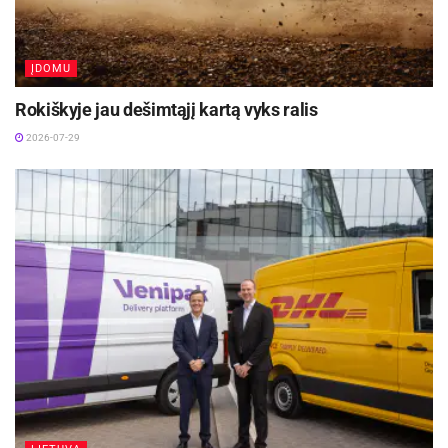
Lietaus nuotekų inžinerinių tinklų M. Riomerio g. 1
Rokiškyje statybai – 55 320 Eur.;
ĮDOMU
Rokiškio Romuvos gimnazijos 2 kabinetų remontui ir
Rokiškyje jau dešimtąjį kartą vyks ralis
signalizacijos sistemos įrengimui suaugusiųjų skyriuje
2026-07-29
– 22 950 Eur.;
Rokiškio Juozo-Tumo Vaižganto progimnazijos
technologijos kabineto remontui – 9000 Eur.;
Rokiškio specialiajai mokyklai – daugiafunkciam
centrui – senos tvoros demontavimo darbams – 5000
Eur.;
Rokiškio mokyklai – darželiui „Ąžuoliukas“ garažo,
esančio Taikos g. 17, stogo remontui – 3900 Eur.;
Rokiškio lopšelio – darželio „Nykštukas“ I aukšto
koridoriaus elektros spintos ir instaliacijos
atnaujinimui bei pastato rūsyje esančių medinių durų