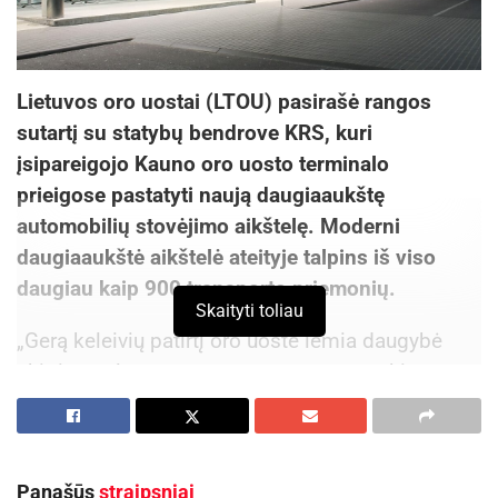
Lietuvos oro uostai (LTOU) pasirašė rangos
sutartį su statybų bendrove KRS, kuri
įsipareigojo Kauno oro uosto terminalo
prieigose pastatyti naują daugiaaukštę
automobilių stovėjimo aikštelę. Moderni
daugiaaukštė aikštelė ateityje talpins iš viso
daugiau kaip 900 transporto priemonių.
Skaityti toliau
„Gerą keleivių patirtį oro uoste lemia daugybė
skirtingų elementų – nuo patogaus atvykimo,
greitos saugumo patikros iki sklandaus įlipimo į
orlaivį, todėl atnaujindami Kauno oro uostą
žvelgiame kompleksiškai, tobuliname visą būtent
Panašūs
straipsniai
keleiviams skirtą infrastruktūrą“, – sako Arnas