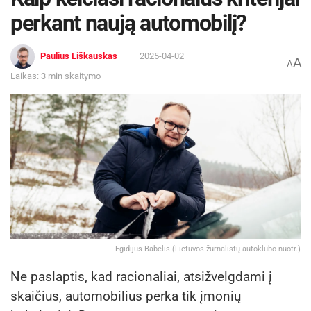
perkant naują automobilį?
Paulius Liškauskas
2025-04-02
A
A
Laikas: 3 min skaitymo
Egidijus Babelis (Lietuvos žurnalistų autoklubo nuotr.)
Ne paslaptis, kad racionaliai, atsižvelgdami į
skaičius, automobilius perka tik įmonių