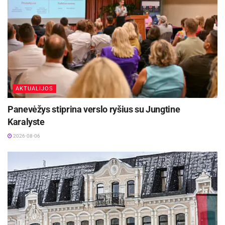
paskui – kaina, o pagal ją – variklio galingumas
ir komforto įranga. Kadaise tokie prabangos
atributai, kaip oro kondicionierius ar elektra
valdomi langai, iš tiesų keisdavo vairavimo
patirtį.
AKTUALIJOS
Panevėžys stiprina verslo ryšius su Jungtine
Karalyste
2026-08-06