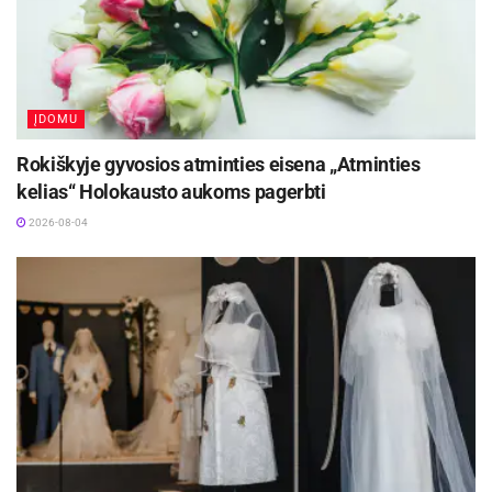
ĮDOMU
Rokiškyje gyvosios atminties eisena „Atminties
kelias“ Holokausto aukoms pagerbti
2026-08-04