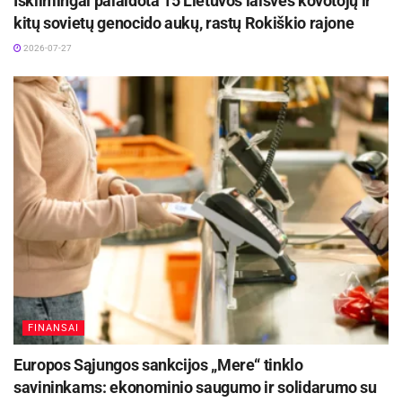
Iškilmingai palaidota 15 Lietuvos laisvės kovotojų ir
kitų sovietų genocido aukų, rastų Rokiškio rajone
2026-07-27
R. Keliuotytės nuotr.
Dar 40 000 eurų skirta kasmetiniam seniūnijų
pastatų remontui. Juodupės seniūnijos pastato
FINANSAI
remontui skirta 6390 eurų, Jūžintų – 3160 eurų,
Europos Sąjungos sankcijos „Mere“ tinklo
Kamajų – 3920 eurų, Kazliškio – 1280 eurų,
savininkams: ekonominio saugumo ir solidarumo su