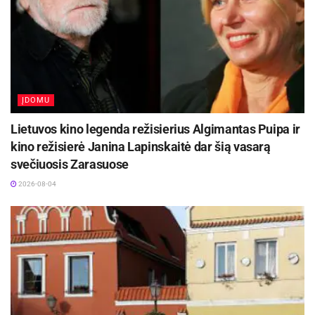
ĮDOMU
Lietuvos kino legenda režisierius Algimantas Puipa ir
kino režisierė Janina Lapinskaitė dar šią vasarą
svečiuosis Zarasuose
2026-08-04