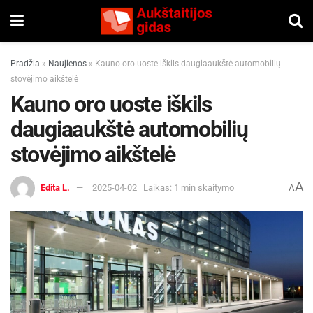
Pradžia
»
Naujienos
»
Kauno oro uoste iškils daugiaaukštė automobilių
stovėjimo aikštelė
Kauno oro uoste iškils
daugiaaukštė automobilių
stovėjimo aikštelė
A
Edita L.
2025-04-02
Laikas: 1 min skaitymo
A