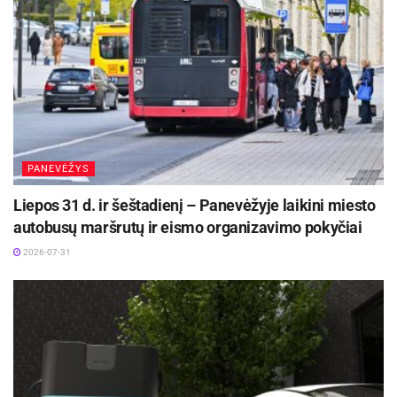
PANEVĖŽYS
Liepos 31 d. ir šeštadienį – Panevėžyje laikini miesto
autobusų maršrutų ir eismo organizavimo pokyčiai
2026-07-31