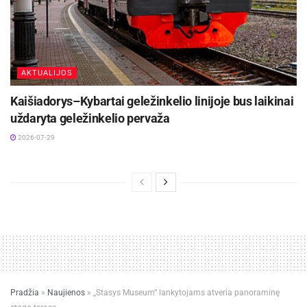
AKTUALIJOS
Kaišiadorys–Kybartai geležinkelio linijoje bus laikinai
uždaryta geležinkelio pervaža
2026-07-29
Pradžia
»
Naujienos
»
„Stasys Museum“ lankytojams atveria panoraminę