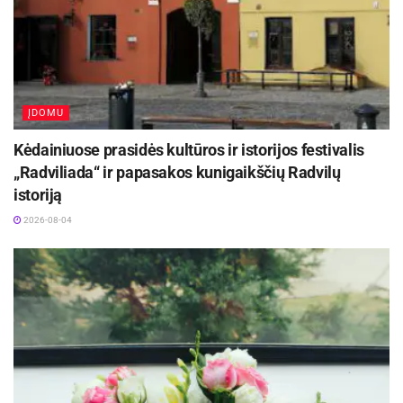
ĮDOMU
Kėdainiuose prasidės kultūros ir istorijos festivalis
„Radviliada“ ir papasakos kunigaikščių Radvilų
istoriją
2026-08-04