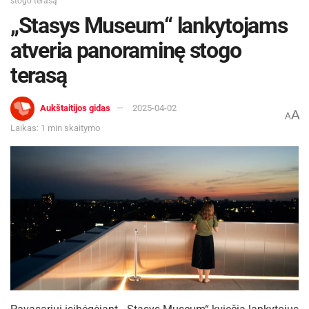
stogo terasą
„Stasys Museum“ lankytojams
atveria panoraminę stogo
terasą
Aukštaitijos gidas
2025-04-02
A
A
Laikas: 1 min skaitymo