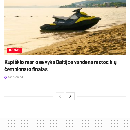
partneriams ir susirinkusiems. Mes jau laukiame
kitų metų“, – mintimis dalinosi „Mokslo salos“
Kauno metodinio STEAM centro Robotikos-IT
laboratorijos metodininkė Saulė
Magomedovienė.
Kauno technologijos universitetas
kvietė iš arti
ĮDOMU
susipažinti su inovacijomis ir studijų
Kupiškio mariose vyks Baltijos vandens motociklų
galimybėmis. Lankytojai stebėjo žaliojo
čempionato finalas
vandenilio demonstraciją ir kaip veikia dirbtiniu
2026-08-04
intelektu paremtas robotas, taip pat išbandė
studentų sukurtus vaizdo ir virtualios realybės
žaidimus.
Varžybų draugai
Makespace
smalsuoliams
pristatė
Debesų kameros eksperimentą
,
leidžiantį vizualiai stebėti radiaciją. Ant „Mokslo