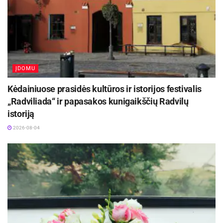
ĮDOMU
Kėdainiuose prasidės kultūros ir istorijos festivalis
„Radviliada“ ir papasakos kunigaikščių Radvilų
istoriją
2026-08-04