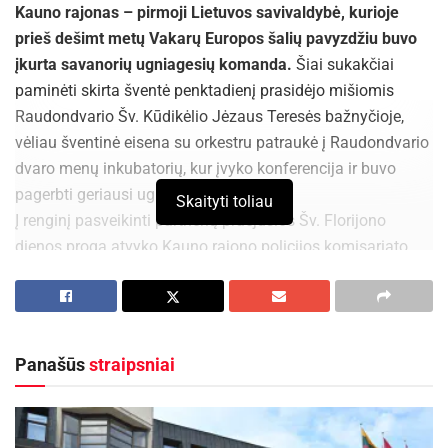
Kauno rajonas – pirmoji Lietuvos savivaldybė, kurioje
aplinka ir kasdienės priemonės padeda juos
prieš dešimt metų Vakarų Europos šalių pavyzdžiu buvo
lengviau įveikti.
įkurta savanorių ugniagesių komanda.
Šiai sukakčiai
„Ilgainiui būtent patirtis padeda atsirinkti tai, kas
paminėti skirta šventė penktadienį prasidėjo mišiomis
Raudondvario Šv. Kūdikėlio Jėzaus Teresės bažnyčioje,
iš tiesų veikia – pavyzdžiui, augindama visus
vėliau šventinė eisena su orkestru patraukė į Raudondvario
keturis vaikus rinkausi „Pampers“ sauskelnes,
dvaro menų inkubatorių, kur įvyko konferencija ir buvo
kurios tikrai pasiteisino kasdienėje priežiūroje“, –
pagerbti geriausi ugniagesiai.
sako ji.
Skaityti toliau
Į renginį pasveikinti partnerių praėjusios Šv. Florijono
dienos proga atvyko Kauno rajono policijos komisariato
Vaikui reikia palaikymo ir ramybės
vadovė Monika Puškovienė, Jono Vaičiulio vadovaujama
Specialistai teigia, kad vienas svarbiausių dalykų
delegacija iš Punsko valsčiaus. Kauno rajono
pirmaisiais kūdikio gyvenimo metais – ne siekti
priešgaisrinės saugos tarnybos vadovas Rytis Velžys
tobulumo, o mokytis kartu su vaiku.
pabrėžė, kad šilti santykiai su kolegomis iš Lenkijos
Panašūs
straipsniai
„Ramus ir palaikantis tėvų požiūris yra vienas
puoselėjami jau ne vienus metus: kartu įgyvendinta daug
projektų, vyko pratybos, mokymai, gelbėjimo operacijos,
svarbiausių veiksnių, padedančių vaikui vystytis“,
atnaujinta gaisrinių materialinė bazė. Raudondvario parke
– pabrėžia kineziterapeutė.