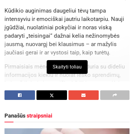
Kūdikio auginimas daugeliui tėvų tampa
intensyviu ir emociškai jautriu laikotarpiu. Nauji
įgūdžiai, nuolatiniai pokyčiai ir noras viską
padaryti „teisingai“ dažnai kelia nežinomybės
jausmą, nuovargį bei klausimus – ar mažylis
jaučiasi gerai ir ar vystosi taip, kaip turėtų.
Pirmaisiais mėnesiais tėvai susiduria su dideliu
Skaityti toliau
informacijos kiekiu ir nuolat ieško sprendimų,
kaip užtikrinti visapusišką kūdikio gerovę. Kaip
pastebi akušerė Dominyka Korsa-Jokopė, šiame
etape emocinis fonas namuose gali būti itin
įtemptas.
Panašūs
straipsniai
„Tėvai dažnai jaučia nerimą, ar viską daro
teisingai – ar mažylis pakankamai pavalgė, kodėl