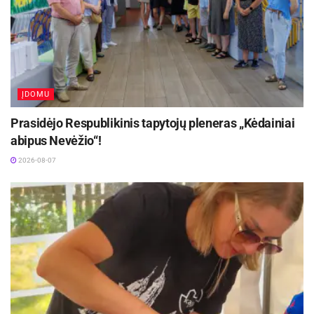
„Kasdieniai pasirinkimai – apranga ar
naudojamos priežiūros priemonės – gali turėti
tiesioginę įtaką judėjimo kokybei. Per ankšti ar
standūs drabužiai gali riboti natūralius judesius,
ĮDOMU
kurie yra būtini taisyklingam motorinių įgūdžių
Prasidėjo Respublikinis tapytojų pleneras „Kėdainiai
formavimuisi“, – sako kineziterapeutė.
abipus Nevėžio“!
Tėvams rekomenduojama rinktis priemones,
2026-08-07
kurios nevaržo judesių, prisitaiko prie vaiko kūno
padėčių ir leidžia išlaikyti natūralią judesių
amplitudę.
Į šį aspektą vis daugiau dėmesio kreipia ir
sauskelnių gamintojai, siūlydami sprendimus,
pritaikytus natūraliems kūdikio judesiams.
„Pampers“ komunikacijos vadovė Centrinės