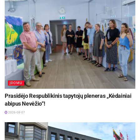
Jo auka ir priešmirtinė žinutė užrašų knygutėje –
„Dėl mano mirties kalta tik santvarka“ – tapo
vienu ryškiausių pilietinio pasipriešinimo
simbolių, nuvilnijusių per visą Kauną, Lietuvą ir už
jos ribų. Sovietų valdžiai paankstinus laidotuves
ir mėginant išvengti žmonių susibūrimų, Kaune
kilo spontaniški protestai. Į laidotuves pavėlavęs
jaunimas rinkosi miesto centre, nešė gėles į
susideginimo vietą, skandavo „Laisvę Lietuvai!“ ir
ĮDOMU
reiškė atvirą nepritarimą okupaciniam režimui.
Prasidėjo Respublikinis tapytojų pleneras „Kėdainiai
abipus Nevėžio“!
2026-08-07
Netrukus protestai išaugo į masines
demonstracijas, vykusias 1972 m. gegužės 18–
19 dienomis. Jose dalyvavo keli tūkstančiai