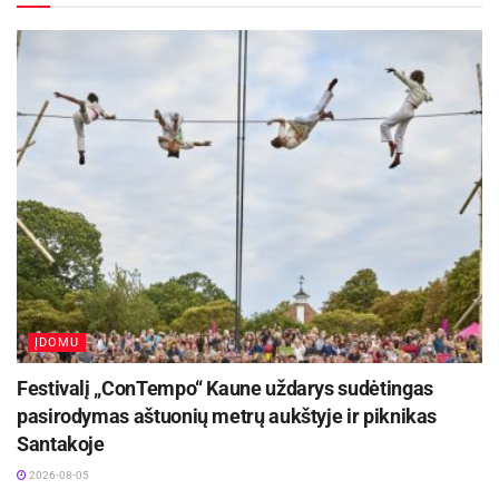
Tarptautinės varžybos „Žalgirio robotų mūšis
2026“ sulaukė didelio susidomėjimo – savo
jėgas jose išbandė net 68 komandos ir 145
individualiai kovoti nusprendę dalyviai iš 8
skirtingų pasaulio valstybių.
Renginyje pasirodė tiek robotikos profesionalai,
tiek pradedantieji. 12-oje skirtingų kategorijų
komisija tikrino dalyvių pasirinktą strategiją,
reakciją, kūrybiškumą, kritinį mąstymą,
programavimo įgūdžius. Tradicinių rungčių, tokių
ĮDOMU
kaip
Antweight 454 g
,
Mini Sumo
,
Linijos
sekimas
,
Linijos sekimas Turbo
ir
Freestyle
1–3
Festivalį „ConTempo“ Kaune uždarys sudėtingas
vietų nugalėtojams atiteko kelialapiai į pasaulinių
pasirodymas aštuonių metrų aukštyje ir piknikas
Santakoje
robotikos varžybų „Robochallenge“ finalą
Rumunijoje. Daugiausia jų iškovojo dalyviai iš
2026-08-05