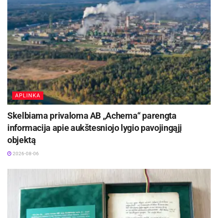
liepsnų buvo apsaugota saulės elektrinė. Ne kartą
savanoriai gesino ūkininkų laukuose kilusius gaisrus,
skubėjo į pagalbą įvykus kitoms nelaimėms.
Ugniagesių savanorių gretose yra ir nemažas būrys Kauno
rajono savivaldybės atstovų: meras V. Makūnas ir jo
pavaduotojas Laurynas Dilys, administracijos direktorius
Mantas Rikteris, Tarybos narys bei socialinės apsaugos ir
darbo viceministras Saulius Davainis, Akademijos
APLINKA
seniūnas Skirmantas Nominaitis ir kiti. Mero iniciatyva
ugniagesiams buvo pasiūtos uniformos, savivaldybės
Skelbiama privaloma AB „Achema“ parengta
vadovai inicijuoja įvairias saugumo programas, motyvuoja
informacija apie aukštesniojo lygio pavojingąjį
jaunimą.
objektą
2026-08-06
Aktualios
naujienos
Ignalinos rajone, Lukošiškės sentikių religinė
bendruomenė rūpinasi cerkvės išsaugojimu
2026-08-08