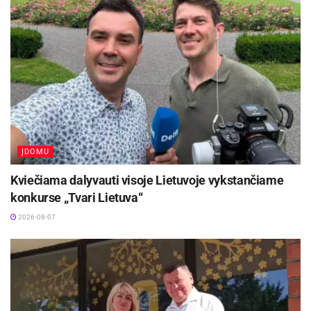
kursai su aktore Emilija Latėnaite
2026-08-08
„Globalūs Zarasai“ subūrė kraštiečius iš įvairių
pasaulio kampelių
2026-08-08
Be to, kūdikio kūnas nuolat keičiasi – pilvukas
per dieną gali ir padidėti, ir sumažėti, keičiasi ir
ĮDOMU
mažylio kūno padėtys, todėl svarbu, kad prie jo
Kviečiama dalyvauti visoje Lietuvoje vykstančiame
pristaikytų ir naudojamos priežiūros priemonės.
konkurse „Tvari Lietuva“
„Jei sauskelnės yra per kietos ar per stipriai
2026-08-07
veržia, kūdikis gali jausti diskomfortą. Mažyliams
reikia erdvės ir laisvės judėti“, – pabrėžia
akušerė.