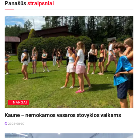
Panašūs
straipsniai
Kalanta apsipylė benzinu ir sušuko „Laisvę
Lietuvai!“. Smarkiai apdegęs jaunuolis buvo
nugabentas į ligoninę, tačiau kitos dienos
nesulaukė. Oficialiais duomenimis, Romas
Kalanta mirė 1972 m. gegužės 15 d. 4 valandą
ryto nuo viso kūno antrojo ir ketvirtojo laipsnio
nudegimų.
Aktualios
naujienos
Netrukus Zarasuose – aktorinio meistriškumo
kursai su aktore Emilija Latėnaite
2026-08-08
FINANSAI
Ignalinos rajone, Lukošiškės sentikių religinė
Kaune – nemokamos vasaros stovyklos vaikams
bendruomenė rūpinasi cerkvės išsaugojimu
2026-08-07
2026-08-08