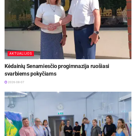
Judėjimo laisvė: kas ją riboja kasdienėje
aplinkoje
Augant kūdikiui, judėjimas tampa vis svarbesne
jo kasdienės veiklos dalimi. Kūdikių ir vaikų
kineziterapeutė Erlanda Varpukauskaitė atkreipia
dėmesį, kad judėjimo laisvė yra vienas
AKTUALIJOS
svarbiausių veiksnių, darančių įtaką visapusiškai
raidai.
Kėdainių Senamiesčio progimnazija ruošiasi
svarbiems pokyčiams
„Kai kūdikis gali laisvai judėti ir pasiekti norimą
2026-08-07
tikslą – pavyzdžiui, paimti žaislą ar apsiversti –
jis patiria sėkmės jausmą. Tai stiprina
motyvaciją, didina smalsumą ir padeda jaustis
saugiau“, – teigia specialistė.
Pasak jos, judėjimo nevaržymas yra svarbus ne
tik fizinei, bet ir emocinei kūdikio būklei.