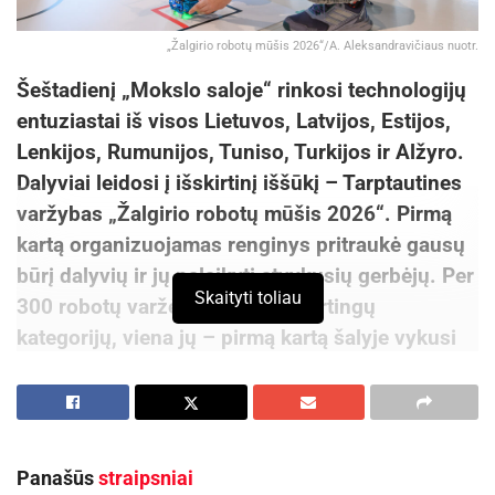
„Žalgirio robotų mūšis 2026“/A. Aleksandravičiaus nuotr.
Šeštadienį „Mokslo saloje“ rinkosi technologijų
entuziastai iš visos Lietuvos, Latvijos, Estijos,
Lenkijos, Rumunijos, Tuniso, Turkijos ir Alžyro.
Dalyviai leidosi į išskirtinį iššūkį – Tarptautines
varžybas „Žalgirio robotų mūšis 2026“. Pirmą
kartą organizuojamas renginys pritraukė gausų
būrį dalyvių ir jų palaikyti atvykusių gerbėjų. Per
Skaityti toliau
300 robotų varžėsi dvylikoje skirtingų
kategorijų, viena jų – pirmą kartą šalyje vykusi
tik moterims skirta rungtis –
Ugnies sesės
.
Varžybų nugalėtojams atiteko kelialapiai į
pasaulinių robotikos varžybų finalą Rumunijoje.
Panašūs
straipsniai
Mokslo ir inovacijų sklaidos centre startavusios