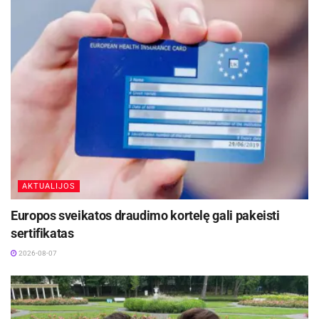
verkia, ar tinkamai prižiūrima jo oda. Prie to
prisideda ir miego trūkumas, todėl įtampos
namuose tikrai netrūksta“, – sako specialistė.
Anot jos, vienas svarbiausių aspektų šiame etape
– kūdikio komfortas. Mažylio oda yra itin jautri,
todėl ją lengvai veikia kasdieniai veiksniai –
drėgmė, trintis ar netinkama temperatūra.
„Kūdikio odelė yra kelis kartus plonesnė nei
AKTUALIJOS
suaugusiojo, todėl labai svarbu užtikrinti švelnią
Europos sveikatos draudimo kortelę gali pakeisti
higieną ir vengti dirginančių veiksnių“, – pažymi
sertifikatas
D. Korsa-Jokopė.
2026-08-07
Aktualios
naujienos
Netrukus Zarasuose – aktorinio meistriškumo