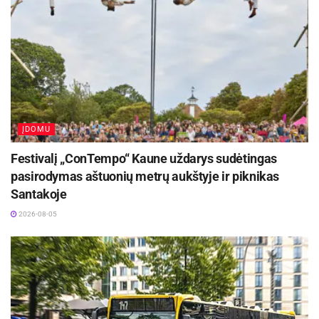
valstybinio muzikinio teatro solistai Gitana
Pečkytė, Ingrida Kažemėkaitė, Povilas Padleckis
ir miesto simfoninis orkestras. Muzikinis
vadovas ir dirigentas – Jonas Janulevičius,
režisierius – Kęstutis S. Jakštas. Esant itin
nepalankioms oro sąlygoms koncertas bus
ĮDOMU
perkeltas į Kauno valstybinį muzikinį teatrą.
Festivalį „ConTempo“ Kaune uždarys sudėtingas
Tradiciškai, miesto vadovai ir administracijos
pasirodymas aštuonių metrų aukštyje ir piknikas
darbuotojai padės atminimo puokštes R.
Santakoje
Kalantos susideginimo vietoje, Romainių
2026-08-05
kapinėse prie R. Kalantos kapo bei prie
paminklinio akmens Panerių g. 34, namo
kuriame gyveno R. Kalanta.