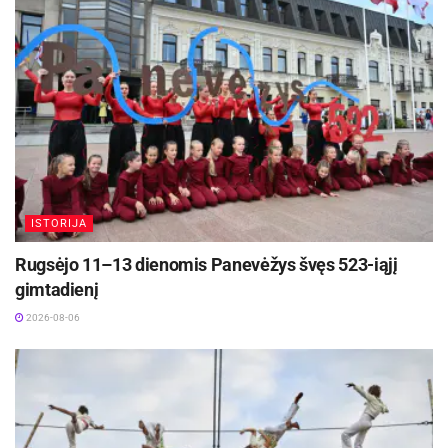
žmonių, o šie įvykiai tapo vienais didžiausių
antisovietinių neramumų tuometinėje Sovietų
Sąjungoje. Net ir praėjus daugiau nei penkiems
dešimtmečiams, Romo Kalantos vardas tebėra
neatsiejamas nuo laisvės, pilietinės drąsos ir
pasipriešinimo okupacijai.
Šiemet Kaunas 54-ąsias R. Kalantos mirties
metines paminės ir 16 val. Dovanos nemokamą
ISTORIJA
koncertą. Kauno miesto sodelio prieigose
Rugsėjo 11–13 dienomis Panevėžys švęs 523-iąjį
skambės Andrew Lloyd Webber „Requiem“,
gimtadienį
skirtas Romo Kalantos aukai atminti bei
2026-08-06
fragmentas iš Kipro Mašanausko roko operos
„1972“.
Juos atliks valstybinis choras „Vilnius“ su meno
vadovu ir dirigentu Artūru Dambrausku, Kauno