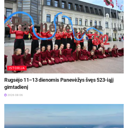
visi kartu pasodino ąžuoliuką – ilgametės ir tvirtos
Akušerė D. Korsa-Jokopė priduria, kad žinios,
draugystės simbolį.
Savanoriškos veiklos idėja kilo pasižvalgius į kaimynus
palaikymas ir patikimi kasdieniai sprendimai
lenkus, vokiečius, austrus, kur ši tradicija gyvuoja
padeda jaustis ramiau ir suteikia daugiau erdvės
šimtmečius. „Nuoširdžiai džiaugiuosi ir didžiuojuosi, kad
džiaugtis šiuo ypatingu, nors ir greitai
Kauno rajone susikūrė pirmoji savanoriška ugniagesių
praeinančiu mažylio auginimo laikotarpiu.
komanda. Ir tai – ne atsitiktinumas, nes mūsų krašto
žmonės labai bendruomeniški“, – kalbėjo meras Valerijus
Žymos:
Patarimai
Pranešimas spaudai
Makūnas.
Šiuo metų Kauno rajono savanorių ugniagesių komandoje
ISTORIJA
yra 106 nariai: verslininkai, savivaldybės tarnautojai,
Rugsėjo 11–13 dienomis Panevėžys švęs 523-iąjį
ūkininkai. Neretai į gaisrus jie skuba su traktoriais, kita
gimtadienį
technika.
2026-08-06
Yra ir išskirtinai pasižymėjusių. Prieš keletą metų savanoris
Gražvydas Prostenas kartu su Lapių komandos ugniagesiu
Vilium Galinausku išgelbėjo Drąseikių karjere skendusį
jauną vyrą. Savanorio Vytauto Šniaukos pastangomis nuo