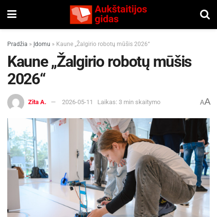
Pradžia
»
Įdomu
»
Kaune „Žalgirio robotų mūšis 2026“
Kaune „Žalgirio robotų mūšis
2026“
A
Zita A.
2026-05-11
Laikas: 3 min skaitymo
A