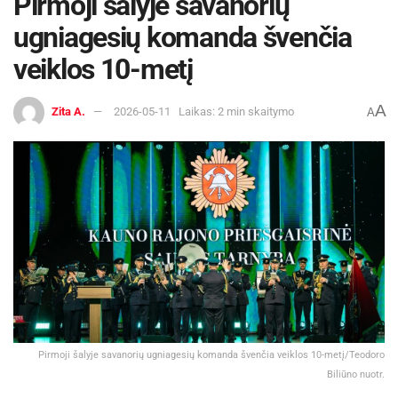
Pirmoji šalyje savanorių
kad su kiekvienu vaiku keičiasi ne tik požiūris į
ugniagesių komanda švenčia
tėvystę, bet ir supratimas, kas iš tiesų svarbu
veiklos 10-metį
kasdienybėje.
„Su pirmagime labai stengiausi viską daryti
A
Zita A.
2026-05-11
Laikas: 2 min skaitymo
A
tobulai – daug skaičiau, domėjausi, norėjosi
viską kontroliuoti. Tačiau su laiku supratau, kad
mažylio auginimas nėra apie tobulumą. Dabar
labiau pasikliauju intuicija ir patirtimi, leidžiu sau
tiesiog būti ir mėgautis tuo brangiu laiku su
vaikais. Svarbiausia tampa jų savijauta,
komfortas ir tai, kad jie gali laisvai judėti bei
tyrinėti aplinką“, – dalijasi ji.
Pasak N. Kurganovės, augant vaikams ir jiems
Pirmoji šalyje savanorių ugniagesių komanda švenčia veiklos 10-metį/Teodoro
tampant aktyvesniems, tėvams atsiranda vis
Biliūno nuotr.
daugiau iššūkių, tačiau tinkamai pritaikyta