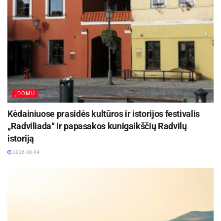
2026-08-07
Renginyje sulauktas ne tik gausus dalyvių, bet ir
technologijų gerbėjų būrys. Tarp įtempto
skirtingų kovų stebėjimo, per kelis šimtus žiūrovų
išbandė ir įtraukiančias partnerių veiklas.
ĮDOMU
„Per šiek tiek daugiau kaip metus, šios varžybos
Kėdainiuose prasidės kultūros ir istorijos festivalis
yra ketvirtosios Tarptautinės varžybos „Mokslo
„Radviliada“ ir papasakos kunigaikščių Radvilų
saloje“, bet pirmosios, kurias organizuojame
istoriją
patys. Pasiruošimo darbai trunka ilgai. Rungčių ir
2026-08-04
trasų brėžinių kūrimas, partnerių ir rėmėjų
paieška – tikrai žavi, bet sunku apibūdinti
džiaugsmą, kai viskas virsta realybe, pradeda
rinktis dalyviai, erdvės užsipildo įvairiausio
amžiaus žiūrovais. Dėkojame visiems