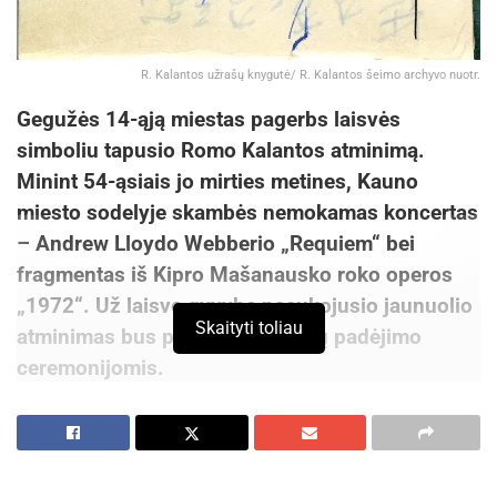
R. Kalantos užrašų knygutė/ R. Kalantos šeimo archyvo nuotr.
Gegužės 14-ąją miestas pagerbs laisvės
simboliu tapusio Romo Kalantos atminimą.
Minint 54-ąsiais jo mirties metines, Kauno
miesto sodelyje skambės nemokamas koncertas
– Andrew Lloydo Webberio „Requiem“ bei
fragmentas iš Kipro Mašanausko roko operos
„1972“. Už laisvę gyvybę paaukojusio jaunuolio
Skaityti toliau
atminimas bus pagerbtas ir gėlių padėjimo
ceremonijomis.
1972-aisiais Kauno miesto sodelyje, prie Kauno
valstybinio muzikinio teatro, protestuodamas
prieš sovietinį režimą devyniolikmetis Romas