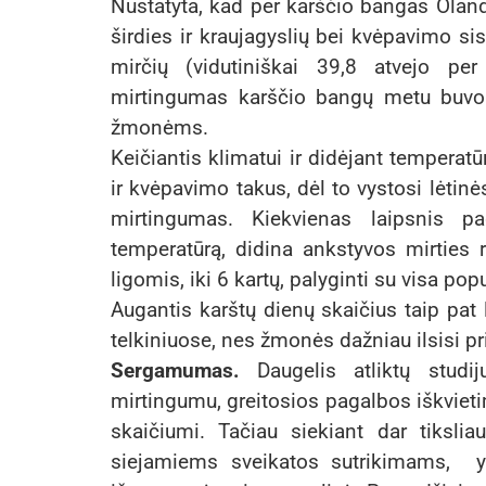
Nustatyta, kad per karščio bangas Olan
širdies ir kraujagyslių bei kvėpavimo sis
mirčių (vidutiniškai 39,8 atvejo pe
mirtingumas karščio bangų metu buvo
žmonėms.
Keičiantis klimatui ir didėjant temperatū
ir kvėpavimo takus, dėl to vystosi lėtinės
mirtingumas. Kiekvienas laipsnis pag
temperatūrą, didina ankstyvos mirties 
ligomis, iki 6 kartų, palyginti su visa popu
Augantis karštų dienų skaičius taip pat
telkiniuose, nes žmonės dažniau ilsisi pr
Sergamumas.
Daugelis atliktų stud
mirtingumu, greitosios pagalbos iškvieti
skaičiumi. Tačiau siekiant dar tikslia
siejamiems sveikatos sutrikimams, y