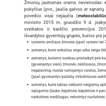
Žmonių jautrumas orams nevienodas:
pokyčius (pvz., jaučia galvos ar sąnarių
poveikio visai nejaučia (
meteostabilū
ministro 2015 m. gruodžio 9 d. įsak
sveikatos ir karščio prevencijos 20
išvardytos gyventojų grupės, kurios yra ja
vyresnio amžiaus žmonės (ypač vyresni nei 
asmenys, kurie anksčiau sirgo arba serga lėt
asmenys, kuriems sunkiau prisitaikyti prie kar
(gyvenantys vieni) žmonės, nėščiosios, žmonės
negalavimą, nuolat vartojantys vaistus, že
(ypač gyvenantys pastatų viršutiniuose aukštu
asmenys, kurie labiau veikiami neigiamų apli
sąlygomis (lauke, liejyklose, kepyklose ir pan
narkotines medžiagas, neturintys nuolatinės 