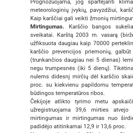
Prognozuojama, jog spartėjanti klim
meteorologinių įvykių, pavyzdžiui, kar
Kaip karščiai gali veikti žmonių mirtin
Mirtingumas.
Karščio bangos sukeli
sveikatai. Karštą 2003 m. vasarą (bir
užfiksuota daugiau kaip 70000 perteklini
karščio prevencijos priemonių, galbū
(trunkančios daugiau nei 5 dienas) lemi
negu trumpesnės (iki 5 dienų). Tikėtina
nulems didesnį mirčių dėl karščio skaič
proc. su kiekvienu papildomu temperat
būdingos temperatūros ribos.
Čekijoje atlikto tyrimo metu apskai
užregistruojama 39,6 mirties atvejo
mirtingumas ir mirtingumas nuo širdi
padidėjo atitinkamai 12,9 ir 13,6 proc.