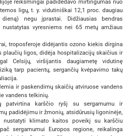
dijoje reikšmingai padidėdavo mirtingumas nuo
temos ligų, t. y. vidutiniškai 12,1 proc. daugiau
r dieną) negu įprastai. Didžiausias bendras
 nustatytas vyresniems nei 65 metų amžiaus
rai, troposferoje didėjantis ozono kiekis dirgina
 plaučių ligos, didėja hospitalizacijų skaičius ir
al Celsijų, viršijantis daugiametę vidutinę
riziką tarp pacientų, sergančių kvėpavimo takų
liacija.
 lemia ir paskendimų skaičių atviruose vandens
ie vandens telkinių.
ijų patvirtina karščio ryšį su sergamumu ir
mų padidėjimu ir žmonių, atsidūrusių ligoninėje,
u nustatyti klimato kaitos poveikį su karščiu
pač sergamumui Europos regione, reikalinga