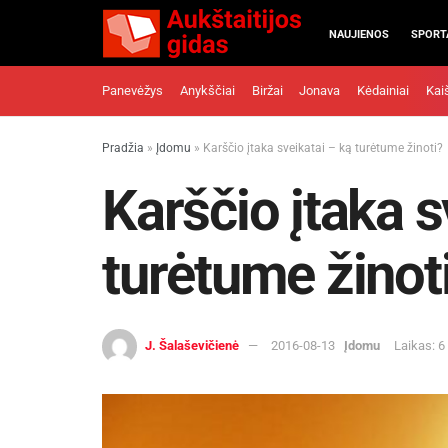
NAUJIENOS
SPORT
Panevėžys
Anykščiai
Biržai
Jonava
Kėdainiai
Kai
Pradžia
»
Įdomu
»
Karščio įtaka sveikatai – ką turėtume žinoti?
Karščio įtaka s
turėtume žinot
J. Šalaševičienė
2016-08-13
Įdomu
Laikas: 6