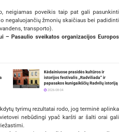
o, neigiamas poveikis taip pat gali pasunkinti
sio negaluojančių žmonių skaičiaus bei padidinti
 vandens, transporto).
ui – Pasaulio sveikatos organizacijos Europos
Kėdainiuose prasidės kultūros ir
a
istorijos festivalis „Radviliada“ ir
papasakos kunigaikščių Radvilų istoriją
2026-08-04
kdytų tyrimų rezultatai rodo, jog terminė aplinka
vietovei nebūdingi ypač karšti ar šalti orai gali
riežastimi.