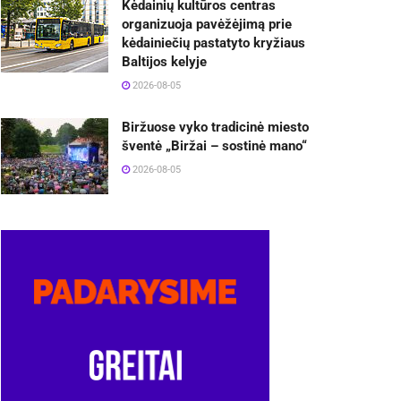
Kėdainių kultūros centras
organizuoja pavėžėjimą prie
kėdainiečių pastatyto kryžiaus
Baltijos kelyje
2026-08-05
Biržuose vyko tradicinė miesto
šventė „Biržai – sostinė mano“
2026-08-05