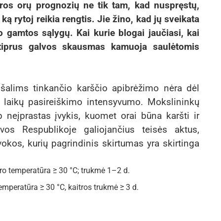
aros orų prognozių ne tik tam, kad nuspręstų,
ką rytoj reikia rengtis. Jie žino, kad jų sveikata
o gamtos sąlygų. Kai kurie blogai jaučiasi, kai
tiprus galvos skausmas kamuoja saulėtomis
šalims tinkančio karščio apibrėžimo nėra dėl
tų laikų pasireiškimo intensyvumo. Mokslininkų
p neįprastas įvykis, kuomet orai būna karšti ir
uvos Respublikoje galiojančius teisės aktus,
vokos, kurių pagrindinis skirtumas yra skirtinga
ro temperatūra ≥ 30 °C; trukmė 1–2 d.
temperatūra ≥ 30 °C, kaitros trukmė ≥ 3 d.