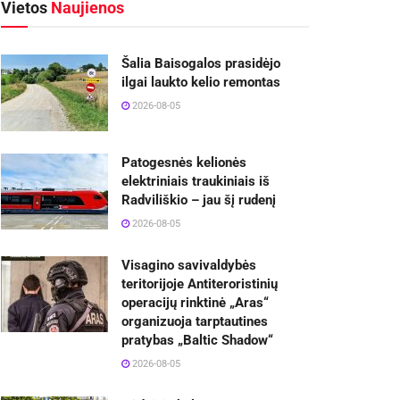
Vietos
Naujienos
Šalia Baisogalos prasidėjo
ilgai laukto kelio remontas
2026-08-05
Patogesnės kelionės
elektriniais traukiniais iš
Radviliškio – jau šį rudenį
2026-08-05
Visagino savivaldybės
teritorijoje Antiteroristinių
operacijų rinktinė „Aras“
organizuoja tarptautines
pratybas „Baltic Shadow“
2026-08-05