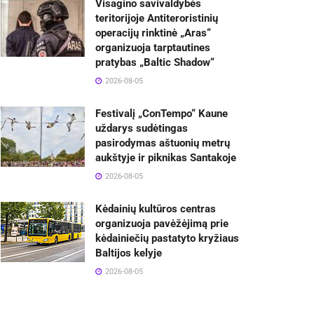
Visagino savivaldybės
teritorijoje Antiteroristinių
operacijų rinktinė „Aras“
organizuoja tarptautines
pratybas „Baltic Shadow“
2026-08-05
Festivalį „ConTempo“ Kaune
uždarys sudėtingas
pasirodymas aštuonių metrų
aukštyje ir piknikas Santakoje
2026-08-05
Kėdainių kultūros centras
organizuoja pavėžėjimą prie
kėdainiečių pastatyto kryžiaus
Baltijos kelyje
2026-08-05