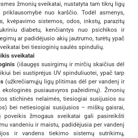
smes žmonių sveikatai, nustatyta tam tikrų ligų
i priklausomybė nuo karščio. Todėl asmenys,
s, kvėpavimo sistemos, odos, inkstų, parazitų
ukriniu diabetu, kenčiantys nuo psichikos ir
degimų ar padidėjusio akių jautrumo, turėtų ypač
eikatai bei tiesioginių saulės spindulių.
ikis sveikatai
oginis
(išaugęs susirgimų ir mirčių skaičius dėl
kiui bei sustiprėjus UV spinduliuotei, ypač tarp
is
(užkrečiamųjų ligų plitimas dėl per vandenį ir
os ekologinės pusiausvyros pažeidimų). Žmonių
tos stichinės nelaimės, tiesiogiai susijusios su
s) bei netiesiogiai susijusios – miškų gaisrai,
 poveikis žmogaus sveikatai gali pasireikšti
imu vandeniu ir maistu, padidėjusia per vandenį
cijos ir vandens tiekimo sistemų sutrikimų,