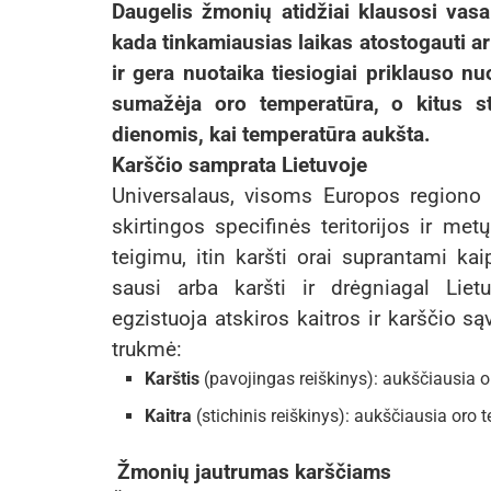
Daugelis žmonių atidžiai klausosi vas
kada tinkamiausias laikas atostogauti ar 
ir gera nuotaika tiesiogiai priklauso nu
sumažėja oro temperatūra, o kitus s
dienomis, kai temperatūra aukšta.
Karščio samprata Lietuvoje
Universalaus, visoms Europos regiono 
skirtingos specifinės teritorijos ir me
teigimu, itin karšti orai suprantami kai
sausi arba karšti ir drėgniagal Liet
egzistuoja atskiros kaitros ir karščio są
trukmė:
Karštis
(pavojingas reiškinys): aukščiausia o
Kaitra
(stichinis reiškinys): aukščiausia oro 
Žmonių jautrumas karščiams