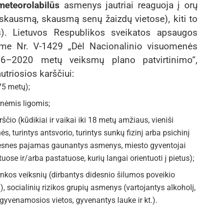
meteorolabilūs
asmenys jautriai reaguoja į orų
 skausmą, skausmą senų žaizdų vietose), kiti to
s
). Lietuvos Respublikos sveikatos apsaugos
yme Nr. V-1429 „Dėl Nacionalinio visuomenės
16–2020 metų veiksmų plano patvirtinimo“,
utriosios karščiui:
75 metų);
inėmis ligomis;
ščio (kūdikiai ir vaikai iki 18 metų amžiaus, vieniši
, turintys antsvorio, turintys sunkų fizinį arba psichinį
mesnes pajamas gaunantys asmenys, miesto gyventojai
ose ir/arba pastatuose, kurių langai orientuoti į pietus);
nkos veiksnių (dirbantys didesnio šilumos poveikio
.), socialinių rizikos grupių asmenys (vartojantys alkoholį,
gyvenamosios vietos, gyvenantys lauke ir kt.).