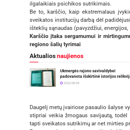
ilgalaikiais psichikos sutrikimais.
Be to, karščio, kaip ekstremalaus įvyki
sveikatos institucijų darbą dėl padidėju
išteklių sąnaudas (pavyzdžiui, energijos,
Karščio įtaka sergamumui ir mirtingum
regiono šalių tyrimai
Aktualios
naujienos
Ukmergės rajono savivaldybei
padovanota išskirtinė istorijos relikvij
2026-08-04
Daugelį metų įvairiose pasaulio šalyse vy
stipriai veikia žmogaus savijautą, todėl 
tapti sveikatos sutrikimų ar net mirties p