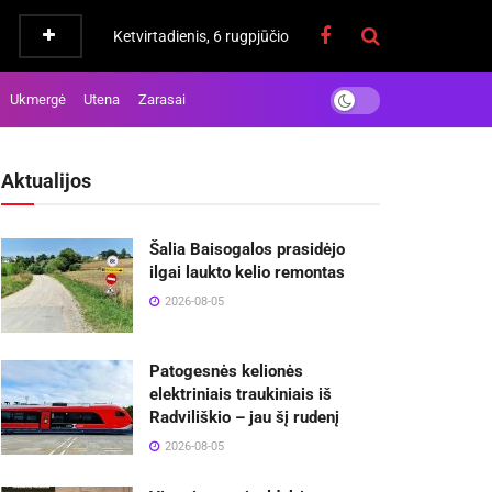
Ketvirtadienis, 6 rugpjūčio
Ukmergė
Utena
Zarasai
Aktualijos
Šalia Baisogalos prasidėjo
ilgai laukto kelio remontas
2026-08-05
Patogesnės kelionės
elektriniais traukiniais iš
Radviliškio – jau šį rudenį
2026-08-05