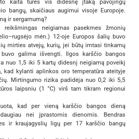
ato kaita turės vis didesnę įtaką pavojingų
ščio bangų, skaičiaus augimui visoje Europoje.
gumą ir sergamumą?
a reikšmingas neigiamas pasekmes žmonių
želio–rugsėjo mėn.) 12-oje Europos šalių buvo
ų mirties atvejų, kurių, jei būtų imtasi tinkamų
t buvo galima išvengti. Ilgos karščio bangos
a nuo 1,5 iki 5 kartų didesnį neigiamą poveikį
, kad kylanti aplinkos oro temperatūra ateityje
ių. Mirtingumo rizika padidėja nuo 0,2 iki 5,5
ūros laipsniu (1 °C) virš tam tikram regionui
čiuota, kad per vieną karščio bangos dieną
 daugiau nei įprastomis dienomis. Bendras
es ir kraujagyslių ligų per 17 karščio bangų