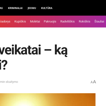
AS
KRIMINALAI
ĮDOMU
KULTŪRA
šiadorys
Kupiškis
Molėtai
Pakruojis
Radviliškis
Rokiškis
Šiauliai
veikatai – ką
i?
A
 min skaitymo
A