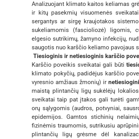
Analizuojant klimato kaitos keliamas grė
ir kitų pasekmių visuomenės sveikata
sergantys ar sirgę kraujotakos sistemo
sukeliamomis (fascioliozė) ligomis, c
elgesio sutrikimų, žarnyno infekcijų, nu
saugotis nuo karščio keliamo pavojaus sv
Tiesioginis ir netiesioginis karščio pove
Karščio poveikis sveikatai gali būti
tiesi
klimato pokyčių, padidėjus karščio povei
vyresnio amžiaus žmonių) ir
netiesiogin
maistą plintančių ligų sukėlėjų lokali
sveikatai taip pat įtakos gali turėti gam
orų sąlygomis (audros, potvyniai, sausro
epidemijos. Gamtos stichinių nelaimių
fizinėmis traumomis, sutrikusiu aprūpin
plintančių ligų grėsme dėl kanaliza