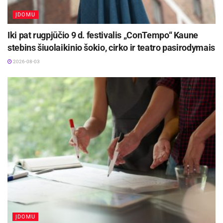
ĮDOMU
Iki pat rugpjūčio 9 d. festivalis „ConTempo“ Kaune
stebins šiuolaikinio šokio, cirko ir teatro pasirodymais
2026-08-03
ĮDOMU