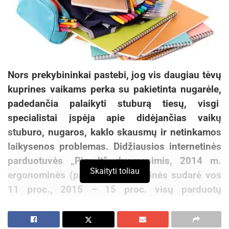
Nors prekybininkai pastebi, jog vis daugiau tėvų
kuprines vaikams perka su pakietinta nugarėle,
padedančia palaikyti stuburą tiesų, visgi
specialistai įspėja apie didėjančias vaikų
stuburo, nugaros, kaklo skausmų ir netinkamos
laikysenos problemas. Didžiausios internetinės
parduotuvės „Pigu.lt“ duomenimis,
2014 m.
Skaityti toliau
ergonomin
ės (pakietintos) kuprinės sudarė vos
11 proc., 2015 – 15 proc. vis
ų parduotų
kuprinių, o šiemet jau prognozuoja, jog jų
pardavimai sieks 25 procentus visų kuprinių