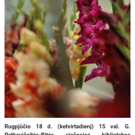
Rugpjūčio 18 d. (ketvirtadienį) 15 val. G.
Petkevičaitės-Bitės viešosios bibliotekos