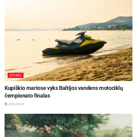
tėvams ne tik išrinkti kuprinę, bet ir tinkamai
padėti vaikui, kad būtų išvengiama sveikatos
problemų:
Pradinių klasių mokiniai mėgsta į kuprinę prisidėti
vadovėlių, kurių nereikės kitai dienai, ar netgi prisidėti
nereikalingų, bet sunkių daiktų. Tad tėvai turėtų padėti
mokyklinukui susikrauti knygas ir pasirūpinti, kad
kuprinėje nebūtų nereikalingų nešulių.
ĮDOMU
Mažesnio amžiaus vaikams reikėtų rinkti kuprines su
„anatomine/ortopedine“ nugarėle, kurios neapkrauna
Kupiškio mariose vyks Baltijos vandens motociklų
čempionato finalas
stuburo, tolygiai paskirsto tenkantį krūvį.
2026-08-04
Diržų ilgis turi būti reguliuojamas, kad vaikas pats
galėtų užsidėti kuprinę ant pečių, pernelyg daug
neužlauždamas rankų. Diržai turi būti du – platūs ir
paminkštinti, ne siauresni kaip 3,5 cm, nes tai padeda