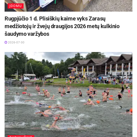
ĮDOMU
Rugpjūčio 1 d. Plisiškių kaime vyks Zarasų
medžiotojų ir žvejų draugijos 2026 metų kulkinio
šaudymo varžybos
2026-07-30