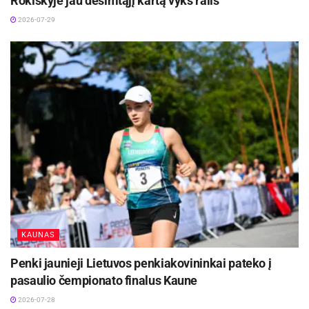
Rokiškyje jau dešimtąjį kartą vyks ralis
2026-07-29
KAUNAS
Penki jaunieji Lietuvos penkiakovininkai pateko į
pasaulio čempionato finalus Kaune
2026-07-28