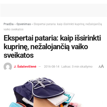
Pradžia
»
Gyvenimas
»
Ekspertai pataria: kaip išsirinkti kuprinę, nežalojančią
vaiko sveikatos
Ekspertai pataria: kaip išsirinkti
kuprinę, nežalojančią vaiko
sveikatos
A
J. Šalaševičienė
2016-08-14
Laikas: 3 min skaitymo
A