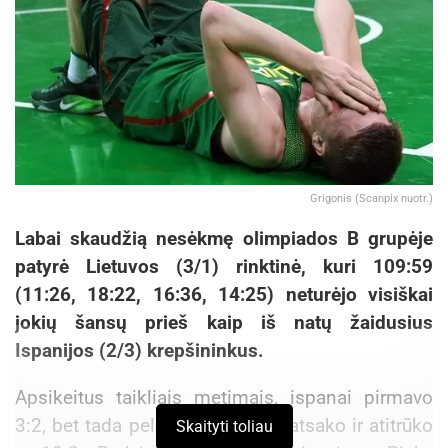
Grigonis (Scanpix nuotr.)
Labai skaudžią nesėkmę olimpiados B grupėje
patyrė Lietuvos (3/1) rinktinė, kuri 109:59
(11:26, 18:22, 16:36, 14:25) neturėjo visiškai
jokių šansų prieš kaip iš natų žaidusius
Ispanijos (2/3) krepšininkus.
Apsikeitus taikliais metimais, ispanai pirmavo
3:2, bet tada pelnė 7 taškus be atsako ir atitrūko
Skaityti toliau