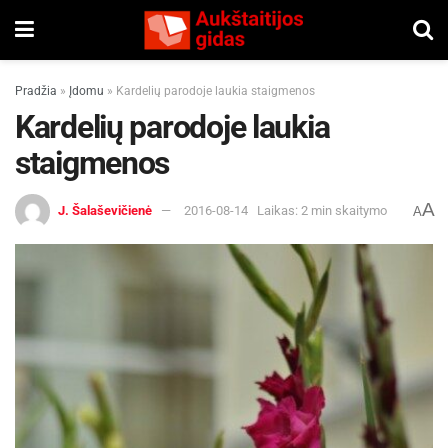
Pradžia
»
Įdomu
»
Kardelių parodoje laukia staigmenos
Kardelių parodoje laukia
staigmenos
A
J. Šalaševičienė
2016-08-14
Laikas: 2 min skaitymo
A