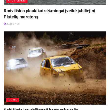
RADVILIŠKIS
Radviliškio plaukikai sėkmingai įveikė jubiliejinį
Platelių maratoną
2026-07-29
ĮDOMU