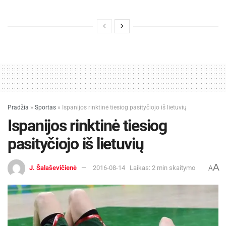
Pradžia
»
Sportas
»
Ispanijos rinktinė tiesiog pasityčiojo iš lietuvių
Ispanijos rinktinė tiesiog
pasityčiojo iš lietuvių
A
J. Šalaševičienė
2016-08-14
Laikas: 2 min skaitymo
A