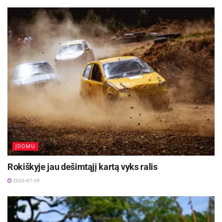
ĮDOMU
Rokiškyje jau dešimtąjį kartą vyks ralis
2026-07-29