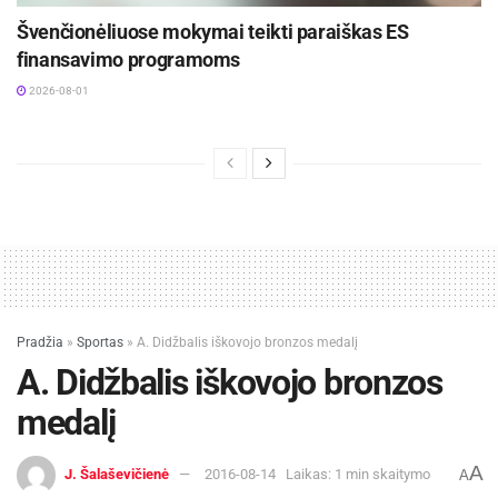
Švenčionėliuose mokymai teikti paraiškas ES
finansavimo programoms
2026-08-01
Pradžia
»
Sportas
»
A. Didžbalis iškovojo bronzos medalį
A. Didžbalis iškovojo bronzos
medalį
A
J. Šalaševičienė
2016-08-14
Laikas: 1 min skaitymo
A