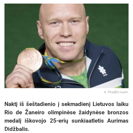
A. Pliadžio nuotr.
Naktį iš šeštadienio į sekmadienį Lietuvos laiku
Rio de Žaneiro olimpinėse žaidynėse bronzos
medalį iškovojo 25-erių sunkiaatletis Aurimas
Didžbalis.