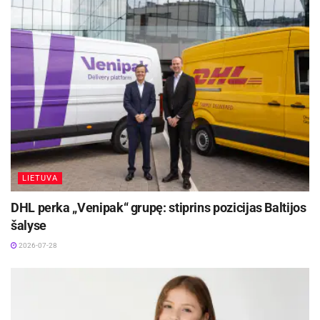
bendrovės pasiūla leidžia lanksčiai keisti
transporto priemones atsižvelgiant į kintančias
sąlygas. Taip atsiveria galimybė ne tik išsirinkti
tinkamiausią modelį, bet ir nuolat naudotis
naujausiais ir pažangiausiais automobiliais.
Šaltinis:
Pranešimas spaudai
Žymos:
Automobiliai
Elektromobiliai
Hibridai
LIETUVA
DHL perka „Venipak“ grupę: stiprins pozicijas Baltijos
šalyse
2026-07-28