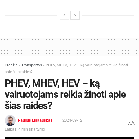
Pradžia
»
Transportas
»
PHEV, MHEV, HEV – ką vairuotojams reikia žinoti
apie šias raides?
PHEV, MHEV, HEV – ką
vairuotojams reikia žinoti apie
šias raides?
Paulius Liškauskas
2024-09-12
A
A
Laikas: 4 min skaitymo