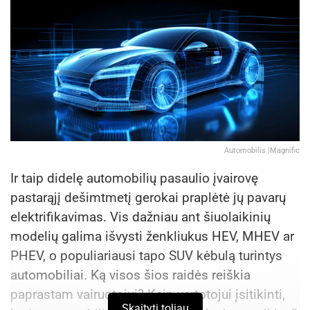
Automobilis |Magnific
Ir taip didelę automobilių pasaulio įvairovę
pastarąjį dešimtmetį gerokai praplėtė jų pavarų
elektrifikavimas. Vis dažniau ant šiuolaikinių
modelių galima išvysti ženkliukus HEV, MHEV ar
PHEV, o populiariausi tapo SUV kėbulą turintys
automobiliai. Ką visos šios raidės reiškia
paprastam vairuotojui? Kaip vartotojui įsitikinti,
Skaityti toliau