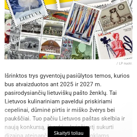
Po pusryčių L. Tamošauskienė dantis
rekomenduoja praskalauti vandeniu ar burnos
skalavimo skysčiu, galbūt net papildomai išvalyti
tarpdančius. Vakare dantys turi būti valomi jau po
vakarienės.
Vaistininkė primena nepamiršti keisti dantų
/ LP nuotr.
šepetėlio kas du–tris mėnesius, o jei jis stipriai
Išrinktos trys gyventojų pasiūlytos temos, kurios
nusidėvi, tai ir dažniau.
bus atvaizduotos ant 2025 ir 2027 m.
pasirodysiančių lietuviškų pašto ženklų. Tai
Esant dažniems dantenų, burnos gleivinės
Lietuvos kulinariniam paveldui priskiriami
uždegimams, kariesui, L. Tamošauskienė
cepelinai, dūminė pirtis ir miško žvėrys bei
rekomenduoja pasitarti su odontologu apie
paukščiai. Tuo pačiu Lietuvos paštas skelbia ir
burnos probiotikų vartojimo naudą.
naują konkursą, šį sykį – kviečiantį sukurti
Skaityti toliau
dizainą ateinančių metų pašto ženklams.