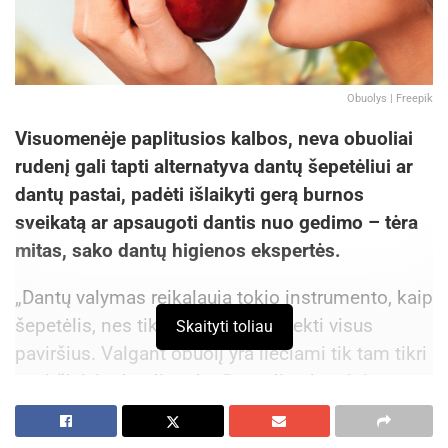
Obuolys | Freepik
Visuomenėje paplitusios kalbos, neva obuoliai
rudenį gali tapti alternatyva dantų šepetėliui ar
dantų pastai, padėti išlaikyti ger
ą
burnos
sveikatą ar apsaugoti dantis nuo gedimo – tėra
mitas, sako dantų higienos ekspertės.
„Dantų valymas reikalauja tokio instrumento, kaip
šepetėlis, nes tik juo galima pasiekti visus
Skaityti toliau
paviršius. Valgant obuolį yra liečiami tik tam tikri
paviršiai, ir obuolio tekstūra gali nubraukti tam
tikras minkštas apnašas nuo dantų galiukų, nuo
kramtomųjų paviršių, bet visose kitose vietose