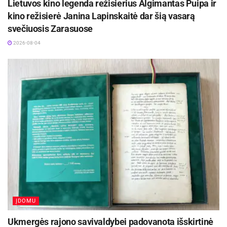
Lietuvos kino legenda režisierius Algimantas Puipa ir
kino režisierė Janina Lapinskaitė dar šią vasarą
Žymos:
Paštas
svečiuosis Zarasuose
2026-08-04
ĮDOMU
Ukmergės rajono savivaldybei padovanota išskirtinė