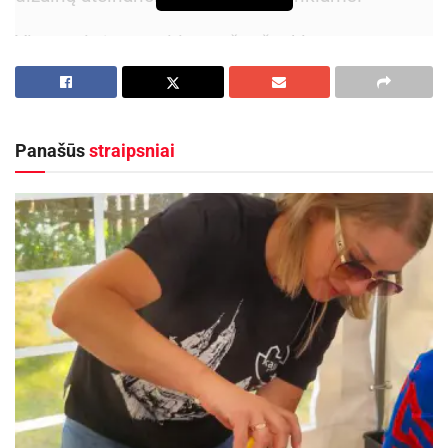
Žymos:
Maistas
Visas minėtas ateities pašto ženklų temas
pasiūlė gyventojai, atsiliepę į pavasarį Lietuvos
pašto paskelbtą kvietimą. Temų, kurioms pritarta,
autoriai bus apdovanoti Lietuvos pašto prizais.
Panašūs
straipsniai
Aktualios
naujienos
Kviečiama dalyvauti visoje Lietuvoje
vykstančiame konkurse „Tvari Lietuva“
2026-08-07
Prasidėjo Respublikinis tapytojų pleneras
„Kėdainiai abipus Nevėžio“!
2026-08-07
„Norime padėkoti už gyventojų įsitraukimą