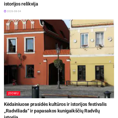
istorijos relikvija
2026-08-04
ĮDOMU
Kėdainiuose prasidės kultūros ir istorijos festivalis
„Radviliada“ ir papasakos kunigaikščių Radvilų
istoriją