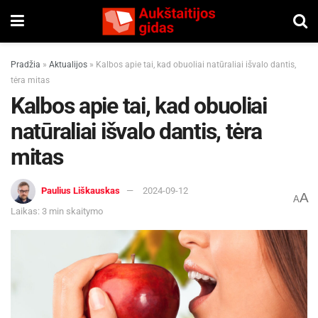
Pradžia
»
Aktualijos
»
Kalbos apie tai, kad obuoliai natūraliai išvalo dantis,
tėra mitas
Kalbos apie tai, kad obuoliai
natūraliai išvalo dantis, tėra
mitas
Paulius Liškauskas
2024-09-12
A
A
Laikas: 3 min skaitymo