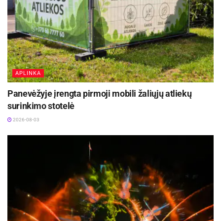
kaukę, dezinfekuoti rankas, laikytis saugaus
atstumo ir taip stengtis apsaugoti save bei kitus.
Panevėžio miesto savivaldybė
APLINKA
Panevėžyje įrengta pirmoji mobili žaliųjų atliekų
surinkimo stotelė
2026-08-03