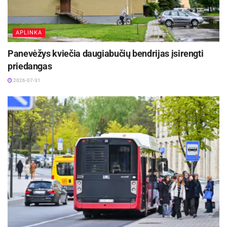
APLINKA
Panevėžys kviečia daugiabučių bendrijas įsirengti
priedangas
2026-07-31