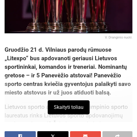
V. Dranginio nuotr.
Gruodžio 21 d. Vilniaus parodų rūmuose
„Litexpo“ bus apdovanoti geriausi Lietuvos
sportininkai, komandos ir treneriai. Nominantų
gretose – ir 5 Panevėžio atstovai! Panevėžio
sporto centras kviečia gyventojus palaikyti savo
miesto atstovus ir už juos atiduoti balsą.
Lietuvos sporto apdovanojimų olimpinio sporto
Skaityti toliau
laureatus rinks Lietuvos sporto apdovanojimų
taryba, sudaryta iš Švietimo, mokslo ir sporto
ministerijos, LTOK, Lietuvos paralimpinio