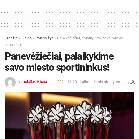
Pradžia
»
Žinios
»
Panevėžys
»
Panevėžiečiai, palaikykime savo miesto
sportininkus!
Panevėžiečiai, palaikykime
savo miesto sportininkus!
A
J. Šalaševičienė
2021-11-29
Laikas: 1 min skaitymo
A