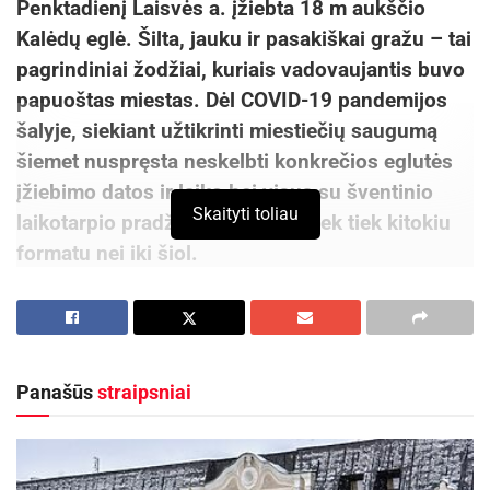
Penktadienį Laisvės a. įžiebta 18 m aukščio
Kalėdų eglė. Šilta, jauku ir pasakiškai gražu – tai
pagrindiniai žodžiai, kuriais vadovaujantis buvo
papuoštas miestas. Dėl COVID-19 pandemijos
šalyje, siekiant užtikrinti miestiečių saugumą
šiemet nuspręsta neskelbti konkrečios eglutės
įžiebimo datos ir laiko bei visus su šventinio
Skaityti toliau
laikotarpio pradžia pasveikinti šiek tiek kitokiu
formatu nei iki šiol.
„Rūpinamės panevėžiečių sveikata, tad dėl šalyje
susiklosčiusios nepalankios epidemiologinės
situacijos, vengdami papildomų rizikų
Panašūs
straipsniai
neorganizavome šventinio koncerto ir kitų
renginių. Šiemet eglutė įsižiebė be didelio
šurmulio, bet tikime, kad papuoštas miestas
dovanos visiems šventinę nuotaiką. Linkiu