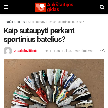
Pradžia
»
Įdomu
»
Kaip sutaupyti perkant sportinius batelius?
Kaip sutaupyti perkant
sportinius batelius?
A
J. Šalaševičienė
2021-11-30
Laikas: 2 min skaitymo
A