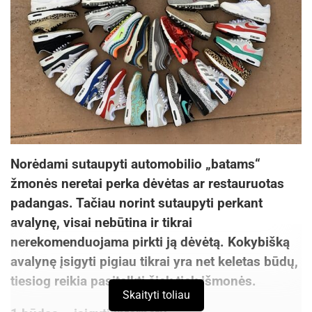
Norėdami sutaupyti automobilio „batams“
žmonės neretai perka dėvėtas ar restauruotas
padangas. Tačiau norint sutaupyti perkant
avalynę, visai nebūtina ir tikrai
nerekomenduojama pirkti ją dėvėtą. Kokybišką
avalynę įsigyti pigiau tikrai yra net keletas būdų,
tiesiog reikia pasitelkti šiek tiek išmonės.
Skaityti toliau