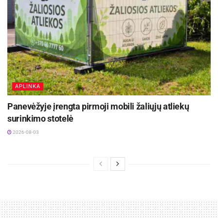
APLINKA
Panevėžyje įrengta pirmoji mobili žaliųjų atliekų
surinkimo stotelė
2026-08-03