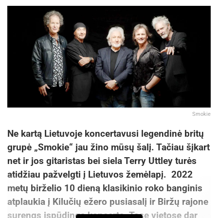
Smokie
Ne kartą Lietuvoje koncertavusi legendinė britų
grupė „Smokie“ jau žino mūsų šalį. Tačiau šįkart
net ir jos gitaristas bei siela Terry Uttley turės
atidžiau pažvelgti į Lietuvos žemėlapį. 2022
metų birželio 10 dieną klasikinio roko banginis
atplaukia į Kilučių ežero pusiasalį ir Biržų rajone
surengs įspūdingą koncertą. Tose vietose dar