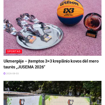
SPORTAS
Ukmergėje – įtemptos 3×3 krepšinio kovos dėl mero
taurės „JUSEMA 2026“
2026-08-03