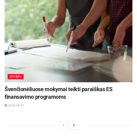
ĮDOMU
Švenčionėliuose mokymai teikti paraiškas ES
finansavimo programoms
2026-08-01