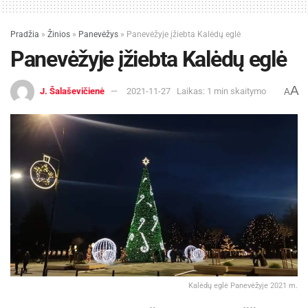
Pradžia
»
Žinios
»
Panevėžys
»
Panevėžyje įžiebta Kalėdų eglė
Panevėžyje įžiebta Kalėdų eglė
A
J. Šalaševičienė
2021-11-27
Laikas: 1 min skaitymo
A
Kalėdų eglė Panevėžyje 2021 m.