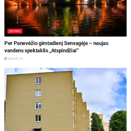
ĮDOMU
Per Panevėžio gimtadienį Senvagėje – naujas
vandens spektaklis „Atspindžiai“
2026-07-31