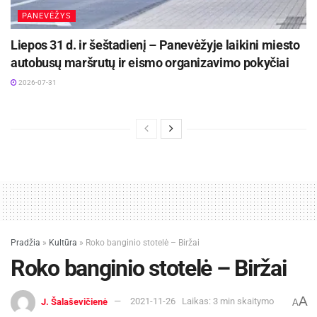
PANEVĖŽYS
Liepos 31 d. ir šeštadienį – Panevėžyje laikini miesto
autobusų maršrutų ir eismo organizavimo pokyčiai
2026-07-31
Pradžia
»
Kultūra
»
Roko banginio stotelė – Biržai
Roko banginio stotelė – Biržai
A
J. Šalaševičienė
2021-11-26
Laikas: 3 min skaitymo
A