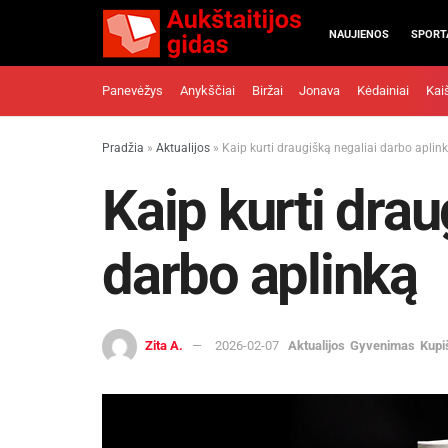
NAUJIENOS
SPORT
Panevėžys
Anykščiai
Biržai
Jonava
Kėdainiai
Kai
Pradžia
»
Aktualijos
»
Kaip kurti draugišką negaliai darbo aplin
Kaip kurti drau
darbo aplinką
Zita A.
2026-02-07
Aktualijos
Gyvenimas
Kupi