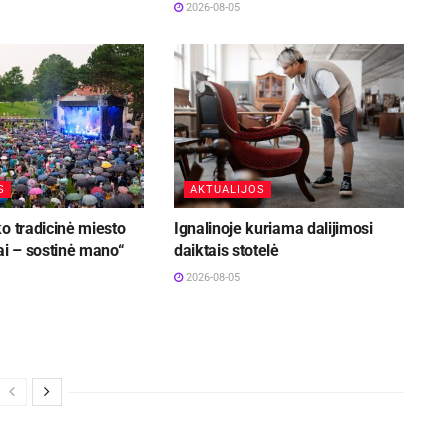
2026-08-05
S
AKTUALIJOS
o tradicinė miesto
Ignalinoje kuriama dalijimosi
ai – sostinė mano“
daiktais stotelė
2026-08-05