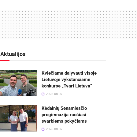
Aktualijos
Kviečiama dalyvauti visoje
Lietuvoje vykstančiame
konkurse „Tvari Lietuva“
2026-08-07
Kėdainių Senamiesčio
progimnazija ruošiasi
svarbiems pokyčiams
2026-08-07