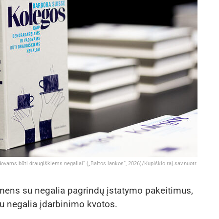
ovams būti draugiškiems negaliai“ („Baltos lankos“, 2026)/Kupiškio raj.sav.nuotr.
mens su negalia pagrindų įstatymo pakeitimus,
su negalia įdarbinimo kvotos.