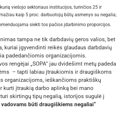
rią viešojo sektoriaus institucijos, turinčios 25 ir
ne mažiau kaip 5 proc. darbuotojų būtų asmenys su negalia;
komenduojama siekti tos pačios įdarbinimo proporcijos.
binimas tampa ne tik darbdavių geros valios, bet
a, kuriai įgyvendinti reikės glaudaus darbdavių
a padedančiomis organizacijomis.
tyvos rengėjai „SOPA“ jau dvidešimt metų padeda
ms – tapti labiau įtraukiomis ir draugiškoms
tis organizacijoms, ieškančioms praktiškų
ir kurti įtraukią darbo aplinką bei mano
i skirtingų tipų negalią, istorijos sugulė į
 vadovams būti draugiškiems negaliai“