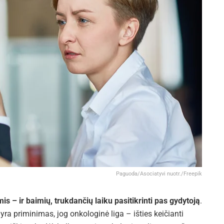
Paguoda/Asociatyvi nuotr./Freepik
is – ir baimių, trukdančių laiku pasitikrinti pas gydytoją
.
yra priminimas, jog onkologinė liga – išties keičianti