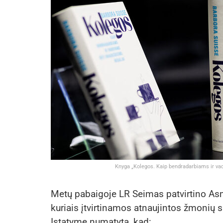
Knyga „Kolegos. Kaip bendradarbiams ir vad
Metų pabaigoje LR Seimas patvirtino As
kuriais įtvirtinamos atnaujintos žmonių 
Įstatyme numatyta, kad: