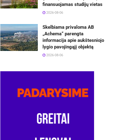
finansuojamas studijų vietas
2026-08-06
Skelbiama privaloma AB
„Achema“ parengta
informacija apie aukštesniojo
lygio pavojingąjį objektą
2026-08-06