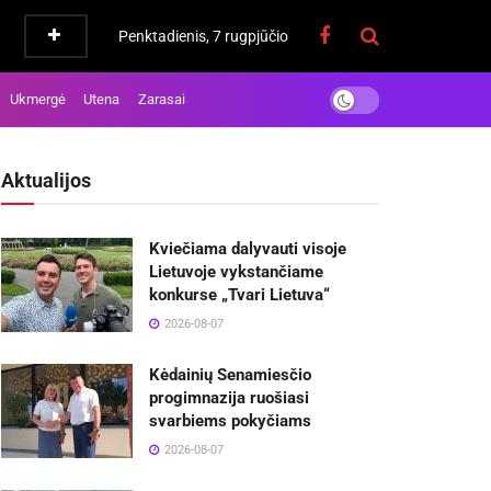
Penktadienis, 7 rugpjūčio
Ukmergė
Utena
Zarasai
Aktualijos
Kviečiama dalyvauti visoje
Lietuvoje vykstančiame
konkurse „Tvari Lietuva“
2026-08-07
Kėdainių Senamiesčio
progimnazija ruošiasi
svarbiems pokyčiams
2026-08-07