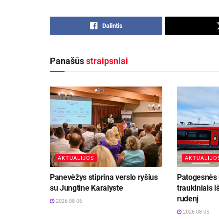
Dalintis
Panašūs
straipsniai
AKTUALIJOS
AKTUALIJO
Panevėžys stiprina verslo ryšius
Patogesnės k
su Jungtine Karalyste
traukiniais i
rudenį
2026-08-06
2026-08-05