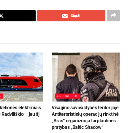
Siųsti
S
AKTUALIJOS
elionės elektriniais
Visagino savivaldybės teritorijoje
š Radviliškio – jau šį
Antiteroristinių operacijų rinktinė
„Aras“ organizuoja tarptautines
pratybas „Baltic Shadow“