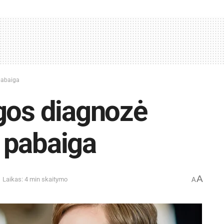
pabaiga
gos diagnozė
 pabaiga
A
Laikas: 4 min skaitymo
A