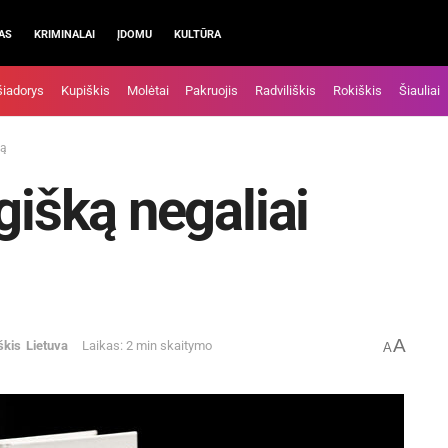
AS
KRIMINALAI
ĮDOMU
KULTŪRA
šiadorys
Kupiškis
Molėtai
Pakruojis
Radviliškis
Rokiškis
Šiauliai
ką
gišką negaliai
A
škis
Lietuva
Laikas: 2 min skaitymo
A