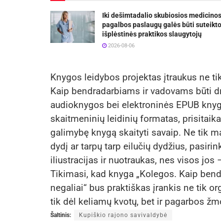
Iki dešimtadalio skubiosios medicino
pagalbos paslaugų galės būti suteikt
išplėstinės praktikos slaugytojų
2026-08-06
Knygos leidybos projektas įtraukus ne tik
Kaip bendradarbiams ir vadovams būti dr
audioknygos bei elektroninės EPUB knygo
skaitmeninių leidinių formatas, prisitaikan
galimybę knygą skaityti savaip. Ne tik matyti
dydį ar tarpų tarp eilučių dydžius, pasiri
iliustracijas ir nuotraukas, nes visos jos
Tikimasi, kad knyga „Kolegos. Kaip ben
negaliai“ bus praktiškas įrankis ne tik or
tik dėl keliamų kvotų, bet ir pagarbos žmo
Šaltinis:
Kupiškio rajono savivaldybė