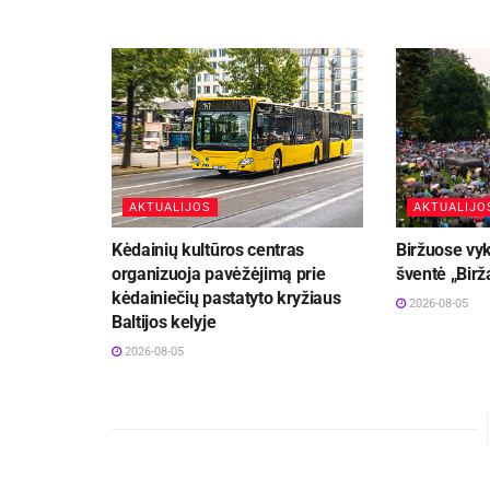
AKTUALIJOS
AKTUALIJO
Kėdainių kultūros centras
Biržuose vyk
organizuoja pavėžėjimą prie
šventė „Birž
kėdainiečių pastatyto kryžiaus
2026-08-05
Baltijos kelyje
2026-08-05