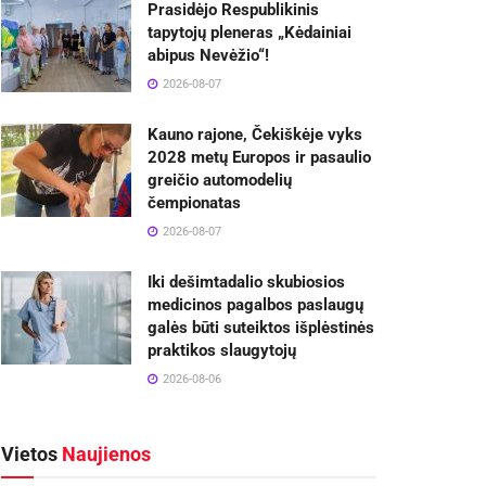
Prasidėjo Respublikinis
tapytojų pleneras „Kėdainiai
abipus Nevėžio“!
2026-08-07
Kauno rajone, Čekiškėje vyks
2028 metų Europos ir pasaulio
greičio automodelių
čempionatas
2026-08-07
Iki dešimtadalio skubiosios
medicinos pagalbos paslaugų
galės būti suteiktos išplėstinės
praktikos slaugytojų
2026-08-06
Vietos
Naujienos