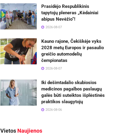
Prasidėjo Respublikinis
tapytojų pleneras „Kėdainiai
abipus Nevėžio“!
2026-08-07
Kauno rajone, Čekiškėje vyks
2028 metų Europos ir pasaulio
greičio automodelių
čempionatas
2026-08-07
Iki dešimtadalio skubiosios
medicinos pagalbos paslaugų
galės būti suteiktos išplėstinės
praktikos slaugytojų
2026-08-06
Vietos
Naujienos