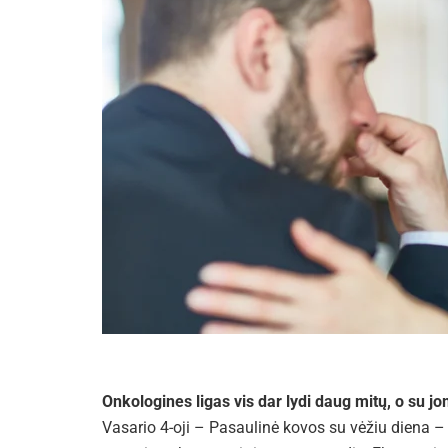
Onkologines ligas vis dar lydi daug mitų, o su jom
Vasario 4-oji – Pasaulinė kovos su vėžiu diena – 