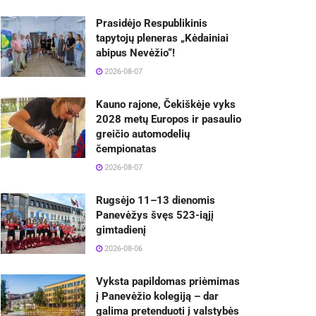
Prasidėjo Respublikinis
tapytojų pleneras „Kėdainiai
abipus Nevėžio“!
2026-08-07
Kauno rajone, Čekiškėje vyks
2028 metų Europos ir pasaulio
greičio automodelių
čempionatas
2026-08-07
Rugsėjo 11–13 dienomis
Panevėžys švęs 523-iąjį
gimtadienį
2026-08-06
Vyksta papildomas priėmimas
į Panevėžio kolegiją – dar
galima pretenduoti į valstybės