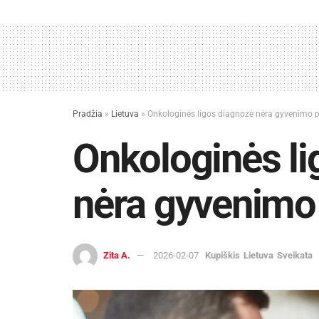
Pradžia
»
Lietuva
»
Onkologinės ligos diagnozė nėra gyvenimo 
Onkologinės li
nėra gyvenimo
Zita A.
2026-02-07
Kupiškis
Lietuva
Sveikata