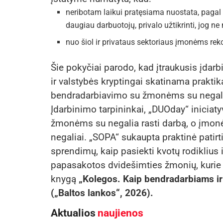
neribotam laikui pratęsiama nuostata, pagal ku
daugiau darbuotojų, privalo užtikrinti, jog 
nuo šiol ir privataus sektoriaus įmonėms re
Šie pokyčiai parodo, kad įtraukusis įdar
ir valstybės kryptingai skatinama praktik
bendradarbiavimo su žmonėms su negali
Įdarbinimo tarpininkai, „DUOday“ inicia
žmonėms su negalia rasti darbą, o įmonė
negaliai. „SOPA“ sukaupta praktinė patir
sprendimų, kaip pasiekti kvotų rodiklius 
papasakotos dvidešimties žmonių, kurie tur
knygą
„Kolegos. Kaip bendradarbiams ir
(„Baltos lankos“,
2026).
Aktualios
naujienos