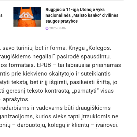
s
Rugpjūčio 11-ąją Utenoje vyks
os
nacionalinės „Maisto banko“ civilinės
saugos pratybos
2026-08-06
 savo turiniu, bet ir forma. Knyga „Kolegos.
augiškiems negaliai“ pasirodė spausdintu,
s formatais. EPUB – tai labiausiai prieinamas
tis prie kiekvieno skaitytojo ir suteikiantis
 tekstą, bet ir jį išgirsti, pasikeisti šriftą, jo
nkti geresnį teksto kontrastą, „pamatyti“ visas
 – aprašytos.
dradarbiams ir vadovams būti draugiškiems
ganizacijoms, kurios sieks tapti įtraukiomis ne
nių – darbuotojų, kolegų ir klientų – įvairovei.