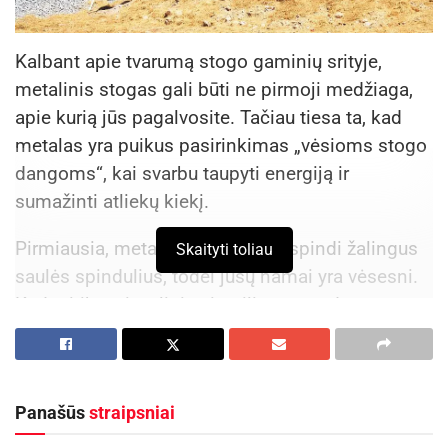
Kalbant apie tvarumą stogo gaminių srityje,
metalinis stogas gali būti ne pirmoji medžiaga,
apie kurią jūs pagalvosite. Tačiau tiesa ta, kad
metalas yra puikus pasirinkimas „vėsioms stogo
dangoms“, kai svarbu taupyti energiją ir
sumažinti atliekų kiekį.
Pirmiausia, metalas efektyviai atspindi žalingus
Skaityti toliau
saulės spindulius, todėl jūsų namai yra vėsesni.
Kad atitiktų vizualinius ir stiliaus standartus,
žmonės dažnai renkasi dažyti ar nedažyti, nes
stogo spalva irgi gali turėti įtakos atspindintiems
saulės spinduliams.
Panašūs
straipsniai
Metalas yra puikus pasirinkimas jūsų namams