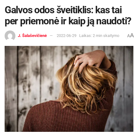
Galvos odos šveitiklis: kas tai
per priemonė ir kaip ją naudoti?
A
J. Šalaševičienė
2022-06-29
Laikas: 2 min skaitymo
A