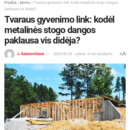
Pradžia
»
Įdomu
»
Tvaraus gyvenimo link: kodėl metalinės stogo dangos
paklausa vis didėja?
Tvaraus gyvenimo link: kodėl
metalinės stogo dangos
paklausa vis didėja?
A
J. Šalaševičienė
2022-06-29
Laikas: 3 min skaitymo
A