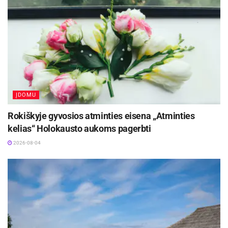
perdirbtų medžiagų, o jų gyvavimo ciklo
pabaigoje jie yra 100 procentų perdirbami.
Atsižvelkite į tai, kad plieną galima nuolat
perdirbti neprarandant eksploatacinių savybių ir
todėl daug mažesnė tikimybė, kad jis pateks į
sąvartyną, palyginti su kitomis stogo dangomis.
ĮDOMU
Galima padaryti vėsią stogo dangą
Rokiškyje gyvosios atminties eisena „Atminties
Metalinę stogo dangą galima padengti
kelias“ Holokausto aukoms pagerbti
specialiomis dangomis, kurios išlaiko paviršių
2026-08-04
vėsesnį nei nepadengtos stogo dangos
medžiagos. Taip yra dėl dangų atspindinčių
savybių. Dengtų metalinių stogų atspindys gali
siekti net 82 procentus naudojant šviesesnes
spalvas. Naudojant šviesesnę spalvą, namai gali
būti kur kas vėsesni, o namų savininkai energijai