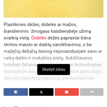
Plastikinės dėžės, didelės ar mažos,
šiandieninio žmogaus kasdienybėje užimą
svarbią vietą.
Didelės
dėžės paprastai būna
skirtos maisto ar daiktų sandėliavimui, o be
mažyčių dėžučių tiesiog neįsivaizduojam savo ar
vaikų darbo ir mokyklos pietų. Aukščiausios
kokybės žaliavas ir moderniausias technologijas
Skaityti toliau
tarpusavyje apjungę plastikinės taros gamintojai,
taip pat popierinių pakuočių, transportavimui
reikalingų priemonių ir panašios produkcijos
pardavėjai pasirūpina, kad tokios produkcijos
mes nepritrūktume. Tad ką reikia apie tai žinoti?