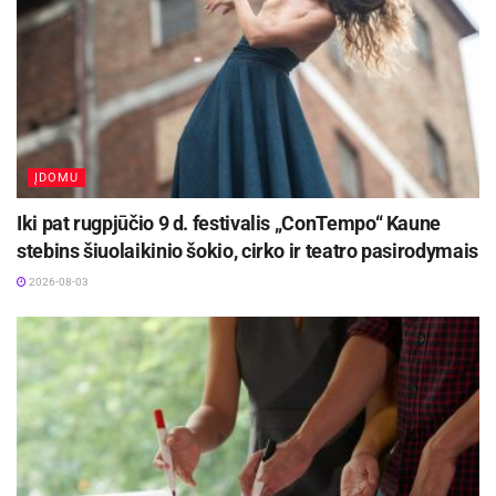
ĮDOMU
Iki pat rugpjūčio 9 d. festivalis „ConTempo“ Kaune
stebins šiuolaikinio šokio, cirko ir teatro pasirodymais
2026-08-03