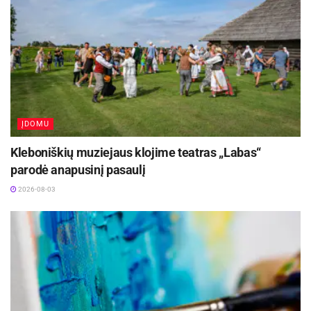
filmus ar laidas apie gamtą.
Skubantiems ir taupantiems savo laiką,
internetinė televizija turi, ką pasiūlyti. Savo
mėgstamas programas galite žiūrėti tiek
tiesiogiai, tik tada, kai turite tam laiko. Tai labai
patogu, nes nereikia sukti galvos ir derinti savo
ĮDOMU
gyvenimo ritmo prie mėgstamo serialo ar laidos.
Kleboniškių muziejaus klojime teatras „Labas“
parodė anapusinį pasaulį
2026-08-03