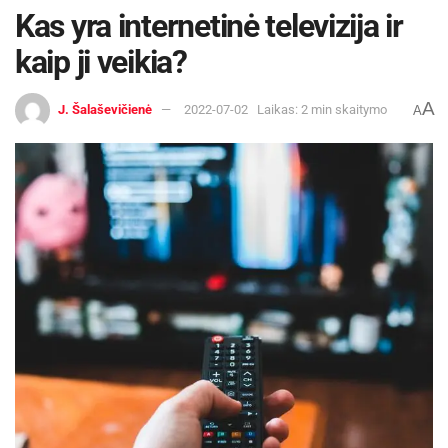
Kas yra internetinė televizija ir
kaip ji veikia?
A
J. Šalaševičienė
2022-07-02
Laikas: 2 min skaitymo
A