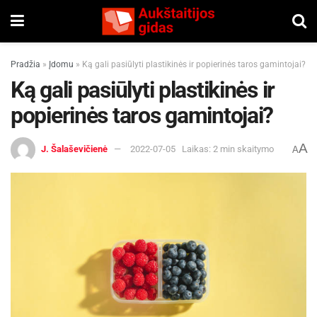
Pradžia
»
Įdomu
»
Ką gali pasiūlyti plastikinės ir popierinės taros gamintojai?
Ką gali pasiūlyti plastikinės ir
popierinės taros gamintojai?
A
J. Šalaševičienė
2022-07-05
Laikas: 2 min skaitymo
A