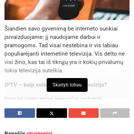
Šiandien savo gyvenimą be interneto sunkiai
įsivaizduojame: jį naudojame darbui ir
pramogoms. Tad visai nestebina ir vis labiau
populiarėjanti internetinė televizija. Vis dėlto ne
visi žino, kas tai iš tikrųjų yra ir kokių privalumų
tokia televizija suteikia.
IPTV – kaip veikia internetinė televizija?
Skaityti toliau
Įprastai internetinei televizijai apibrėžti
naudojamas IPTV trumpinys, kuris šifruojasi kaip
interneto protokolo televizija. Šios televizijos
veikimas yra pagrįstas galimybe perduoti kanalų
informaciją per interneto tiekėjo IP adresą – tuo
Panašūs
straipsniai