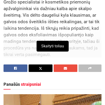
Grožio specialistai ir kosmetikos priemonių
apžvalgininkai vis dažniau kalba apie skalpo
šveitimą. Vis dėlto daugeliui kyla klausimas, ar
galvos odos šveitiklis išties reikalingas, ar tai tik
laikina tendencija. Iš tikrųjų reikia pripažinti, kad
galvos odos eksfoliavimas išpopuliarėjo kaip
madinga tendencija kosmetikos srityje, tačiau ši
Skaityti toliau
procedūra yra naudinga odai ir plaukams, tad ja
tikrai verta pasimėgauti.
Kodėl reikalingas galvos odos šveitimas?
Pripažinkite, savo galvos odą mes matome gana
retai, o labiau ja susirūpiname tik pastebėję
Panašūs
straipsniai
nemalonią pleiskanų problemą. Vis dėlto taip
būti neturėtų – galvos oda reikia rūpintis nuolat.
Joje vyksta natūralūs atsinaujinimo procesai,