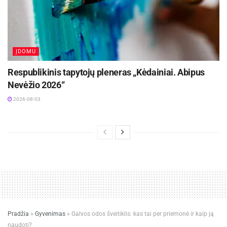
paklausa tik didės.
Klasikinė (classic) stogo
danga
jums padės sutaupyti.
ĮDOMU
Respublikinis tapytojų pleneras „Kėdainiai. Abipus
Nevėžio 2026“
2026-08-03
Pradžia
»
Gyvenimas
»
Galvos odos šveitiklis: kas tai per priemonė ir kaip ją
naudoti?