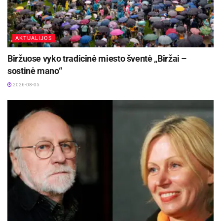
AKTUALIJOS
Biržuose vyko tradicinė miesto šventė „Biržai –
sostinė mano“
2026-08-05