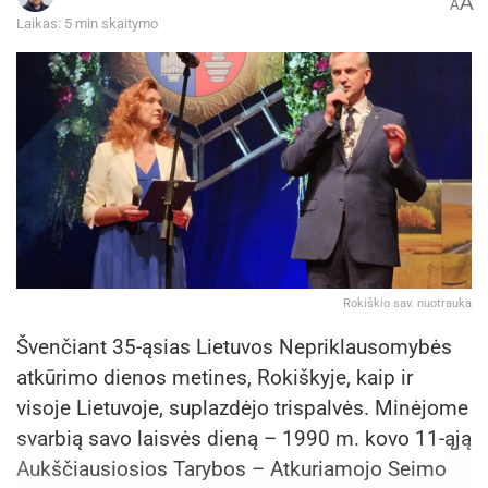
A
A
Laikas: 5 min skaitymo
Rokiškio sav. nuotrauka
Švenčiant 35-ąsias Lietuvos Nepriklausomybės
atkūrimo dienos metines, Rokiškyje, kaip ir
visoje Lietuvoje, suplazdėjo trispalvės. Minėjome
svarbią savo laisvės dieną – 1990 m. kovo 11-ąją
Aukščiausiosios Tarybos – Atkuriamojo Seimo