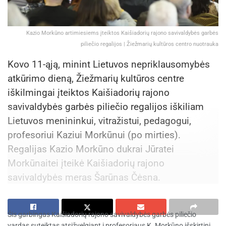
Kazio Morkūno artimiesiems įteiktos Kaišiadorių rajono savivaldybės garbės
piliečio regalijos | Žiežmarių kultūros centro nuotrauka
Kovo 11-ąją, minint Lietuvos nepriklausomybės
atkūrimo dieną, Žiežmarių kultūros centre
iškilmingai įteiktos Kaišiadorių rajono
savivaldybės garbės piliečio regalijos iškiliam
Lietuvos menininkui, vitražistui, pedagogui,
profesoriui Kaziui Morkūnui (po mirties).
Regalijas Kazio Morkūno dukrai Jūratei
Morkūnaitei įteikė Kaišiadorių rajono
savivaldybės meras Šarūnas Čėsna.
Šis garbingas Kaišiadorių rajono savivaldybės garbės piliečio
vardas suteiktas atsižvelgiant į profesoriaus K. Morkūno išskirtinį