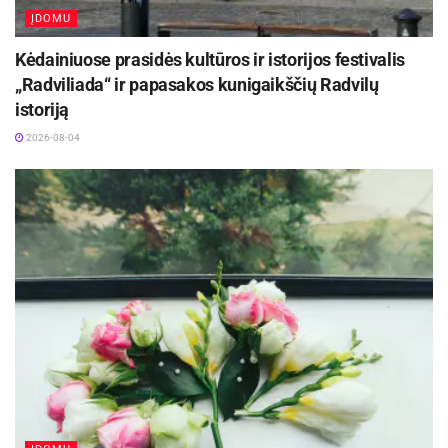
ĮDOMU
Kėdainiuose prasidės kultūros ir istorijos festivalis
„Radviliada“ ir papasakos kunigaikščių Radvilų
istoriją
2026-08-04