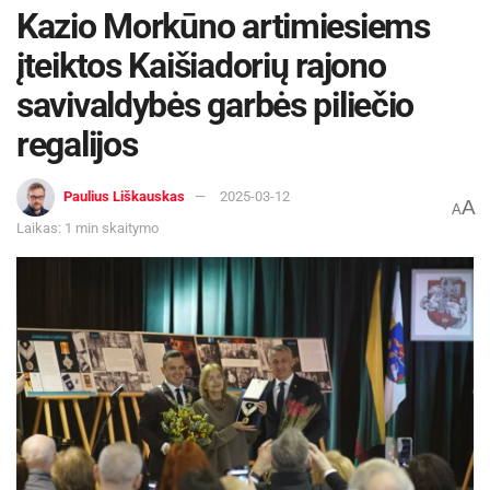
Kazio Morkūno artimiesiems
įteiktos Kaišiadorių rajono
savivaldybės garbės piliečio
regalijos
Paulius Liškauskas
2025-03-12
A
A
Laikas: 1 min skaitymo