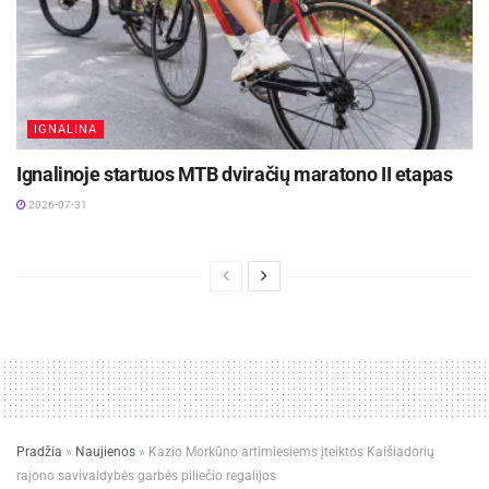
IGNALINA
Ignalinoje startuos MTB dviračių maratono II etapas
2026-07-31
Pradžia
»
Naujienos
»
Kazio Morkūno artimiesiems įteiktos Kaišiadorių
rajono savivaldybės garbės piliečio regalijos