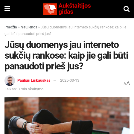
Pradžia
»
Naujienos
»
Jūsų duomenys jau interneto sukčių rankose: kaip jie
gali būti panaudoti prieš jus?
Jūsų duomenys jau interneto
sukčių rankose: kaip jie gali būti
panaudoti prieš jus?
Paulius Liškauskas
2025-03-13
A
A
Laikas: 3 min skaitymo