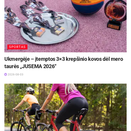
Kreišmontas 14, Simas Jarumbauskas 11,
Erikas Venskus 10.
Žymos:
Jonavos „CBet“
Krepšinis
LKL
SPORTAS
Ukmergėje – įtemptos 3×3 krepšinio kovos dėl mero
taurės „JUSEMA 2026“
2026-08-03