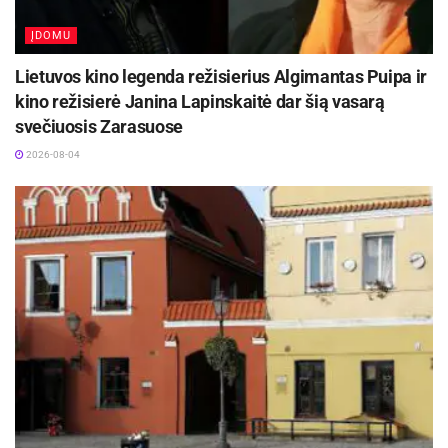
ĮDOMU
Lietuvos kino legenda režisierius Algimantas Puipa ir
kino režisierė Janina Lapinskaitė dar šią vasarą
svečiuosis Zarasuose
2026-08-04