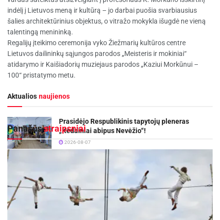
indėlį į Lietuvos meną ir kultūrą – jo darbai puošia svarbiausius
šalies architektūrinius objektus, o vitražo mokykla išugdė ne vieną
talentingą menininką.
Regalijų įteikimo ceremonija vyko Žiežmarių kultūros centre
Lietuvos dailininkų sąjungos parodos „Meisteris ir mokiniai“
atidarymo ir Kaišiadorių muziejaus parodos „Kaziui Morkūnui –
100“ pristatymo metu.
Aktualios
naujienos
Prasidėjo Respublikinis tapytojų pleneras
Panašūs
straipsniai
„Kėdainiai abipus Nevėžio“!
2026-08-07
Rugsėjo 11–13 dienomis Panevėžys švęs 523-
iąjį gimtadienį
2026-08-06
Šių metų vasario 20 d. Kaišiadorių rajono savivaldybės taryba