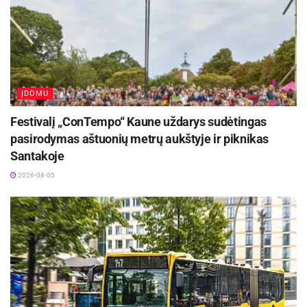
pritarė garbės piliečio vardo suteikimui Kaziui Morkūnui, taip
pagerbdama jo nuopelnus Lietuvos kultūrai ir menui.
Šaltinis:
Kaišiadorių rajono savivaldybė
Žymos:
Kaišiadorių rajono savivaldybė
ĮDOMU
Festivalį „ConTempo“ Kaune uždarys sudėtingas
pasirodymas aštuonių metrų aukštyje ir piknikas
Santakoje
2026-08-05