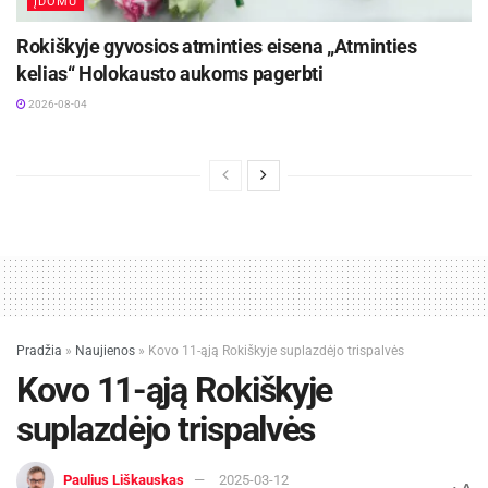
ĮDOMU
Rokiškyje gyvosios atminties eisena „Atminties
kelias“ Holokausto aukoms pagerbti
2026-08-04
Pradžia
»
Naujienos
»
Kovo 11-ąją Rokiškyje suplazdėjo trispalvės
Kovo 11-ąją Rokiškyje
suplazdėjo trispalvės
Paulius Liškauskas
2025-03-12