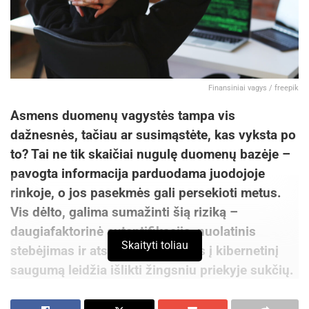
Finansiniai vagys / freepik
Asmens duomenų vagystės tampa vis
dažnesnės, tačiau ar susimąstėte, kas vyksta po
to? Tai ne tik skaičiai nugulę duomenų bazėje –
pavogta informacija parduodama juodojoje
rinkoje, o jos pasekmės gali persekioti metus.
Vis dėlto, galima sumažinti šią riziką –
daugiafaktorinė autentifikacija, nuolatinis
Skaityti toliau
stebėjimas ir atsakingas požiūris į kibernetinį
saugumą leidžia išlikti žingsniu priekyje sukčių.
Vos keli eurai – tiek juodojoje rinkoje gali