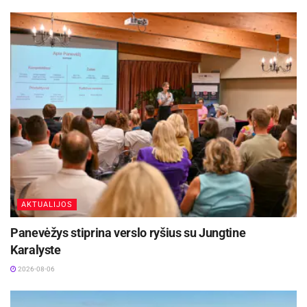
Aktualios
naujienos
Iki dešimtadalio skubiosios medicinos pagalbos
paslaugų galės būti suteiktos išplėstinės
praktikos slaugytojų
2026-08-06
Rugpjūčio 11-ąją Utenoje vyks nacionalinės
„Maisto banko“ civilinės saugos pratybos
2026-08-06
Šaltinis:
Anykščių rajono savivaldybė
AKTUALIJOS
Panevėžys stiprina verslo ryšius su Jungtine
Karalyste
2026-08-06