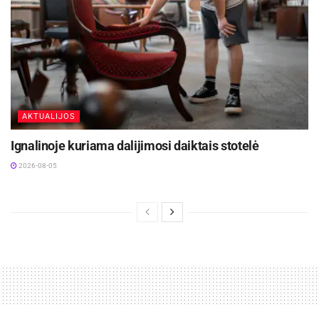
kitais ir susitarimo, kad visi mes turime bendrą
tikslą – kad vaikams mokykloje mokytis būtų
įdomu ir prasminga. Tad norėčiau visus
paskatinti ieškoti susitelkimo ir turiningo
bendradarbiavimo“, – linki A. Kniška.
AKTUALIJOS
Ignalinoje kuriama dalijimosi daiktais stotelė
2026-08-05