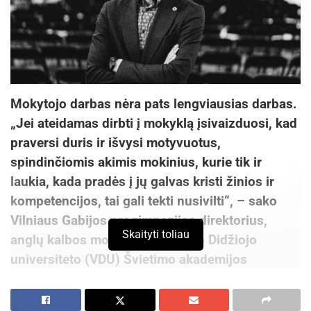
Mokytojo darbas nėra pats lengviausias darbas.
„Jei ateidamas dirbti į mokyklą įsivaizduosi, kad
praversi duris ir išvysi motyvuotus,
spindinčiomis akimis mokinius, kurie tik ir
laukia, kada pradės į jų galvas kristi žinios ir
kompetencijos, tai gali tekti nusivilti“, – sako
Vilniaus Gabijos progimnazijos direktorius,
Skaityti toliau
anglų kalbos mokytojas, Vytauto Didžiojo
universiteto (VDU) Švietimo akademijos
švietimo vadybos magistras Andrius Kniška.