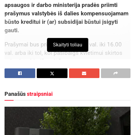
apsaugos ir darbo ministerija pradės priimti
prašymus valstybės iš dalies kompensuojamam
būsto kreditui ir (ar) subsidijai būstui įsigyti
gauti.
Prašymai bus priimami nuo 9.00 val. iki 16.00
Skaityti toliau
val. arba iki tol, kol pasibaigs kvietimui skirtos
valstybės biudžeto lėšos.
Aktualios
naujienos
Panevėžys stiprina verslo ryšius su Jungtine
Panašūs
straipsniai
Karalyste
2026-08-06
Panevėžio centre bus statomi būstai miestui
reikalingiems specialistams ir naujos Socialinių
reikalų skyriaus patalpos