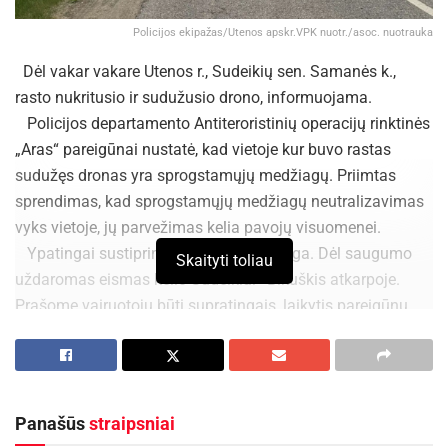
Policijos ekipažas/Utenos apskr.VPK nuotr./asoc. nuotrauka
Dėl vakar vakare Utenos r., Sudeikių sen. Samanės k.,
rasto nukritusio ir sudužusio drono, informuojama.
Policijos departamento Antiteroristinių operacijų rinktinės
„Aras“ pareigūnai nustatė, kad vietoje kur buvo rastas
sudužęs dronas yra sprogstamųjų medžiagų. Priimtas
sprendimas, kad sprogstamųjų medžiagų neutralizavimas
vyks vietoje, jų parvežimas kelia pavojų visuomenei.
Ypatingai sustiprinta teritorijos apsauga. Dėl saugumo
Skaityti toliau
uždaromas eismas kelio Sudeikiai–Bikuškis atkarpoje.
Prašome vairuotojų būti supratingais, laikytis pareigūnų
nurodymų ir elgtis atsakingai.
Gyventojų prašoma laikytis saugaus atstumo. Pastebėjus
galimas nuolaužas ar kitus įtartinus objektus, nedelsiant
praneškite skubios pagalbos numeriu 112.
Panašūs
straipsniai