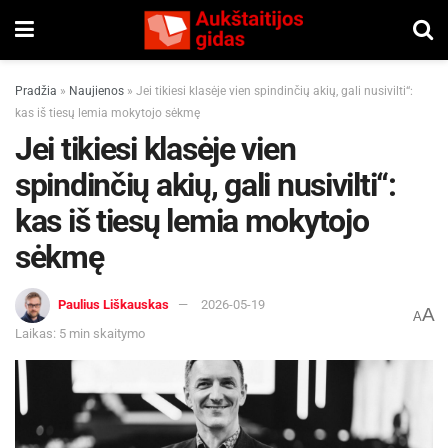
Pradžia
»
Naujienos
»
Jei tikiesi klasėje vien spindinčių akių, gali nusivilti“:
kas iš tiesų lemia mokytojo sėkmę
Jei tikiesi klasėje vien
spindinčių akių, gali nusivilti“:
kas iš tiesų lemia mokytojo
sėkmę
Paulius Liškauskas
2026-05-19
A
A
Laikas: 5 min skaitymo