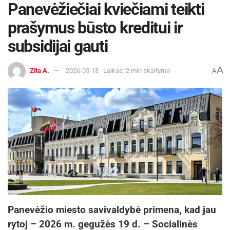
Panevėžiečiai kviečiami teikti
prašymus būsto kreditui ir
subsidijai gauti
A
Zita A.
2026-05-18
Laikas: 2 min skaitymo
A
Panevėžio miesto savivaldybė primena, kad jau
rytoj – 2026 m. gegužės 19 d. – Socialinės