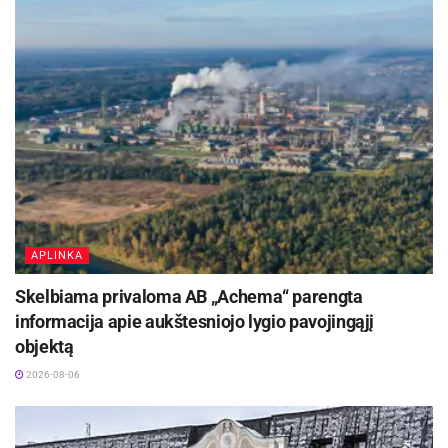
APLINKA
Skelbiama privaloma AB „Achema“ parengta
informacija apie aukštesniojo lygio pavojingąjį
objektą
2026-08-06