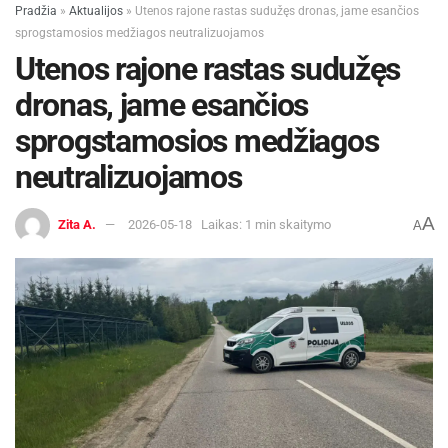
Pradžia
»
Aktualijos
»
Utenos rajone rastas sudužęs dronas, jame esančios
sprogstamosios medžiagos neutralizuojamos
Utenos rajone rastas sudužęs
dronas, jame esančios
sprogstamosios medžiagos
neutralizuojamos
A
Zita A.
2026-05-18
Laikas: 1 min skaitymo
A