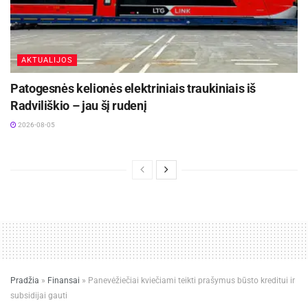
AKTUALIJOS
Patogesnės kelionės elektriniais traukiniais iš
Radviliškio – jau šį rudenį
2026-08-05
Pradžia
»
Finansai
»
Panevėžiečiai kviečiami teikti prašymus būsto kreditui ir
subsidijai gauti