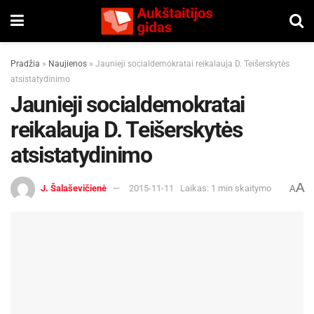
Pradžia
»
Naujienos
»
Jaunieji socialdemokratai reikalauja D. Teišerskytės
atsistatydinimo
Jaunieji socialdemokratai
reikalauja D. Teišerskytės
atsistatydinimo
A
J. Šalaševičienė
2015-11-11
Laikas: 1 min skaitymo
A