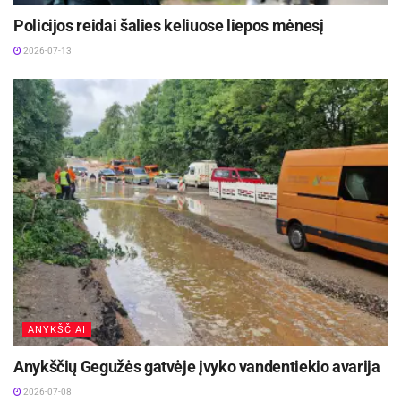
Policijos reidai šalies keliuose liepos mėnesį
2026-07-13
ANYKŠČIAI
Anykščių Gegužės gatvėje įvyko vandentiekio avarija
2026-07-08