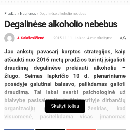
Pradžia
»
Naujienos
»
Degalinėse alkoholio nebebus
Degalinėse alkoholio nebebus
A
J. Šalaševičienė
2015-11-11
Laikas: 4 min skaitymo
A
Jau ankstų pavasarį kurptos strategijos, kaip
atšaukti nuo 2016 metų pradžios turintį įsigalioti
draudimą degalinėse prekiauti alkoholiu –
žlugo. Seimas lapkričio 10 d. plenariniame
posėdyje galutinai balsavo, palikdamas galioti
draudimą. Tai labai svarbi psichologinė už
blaivybę pasisakančių ir šioje srityje dirbančių
Skaityti toliau
organizacijų pergalė. Tai ženklas, kad
visuomenė, pasitelkdama visas įmanomas
viešinimo, spaudimo viešojo intereso naudai