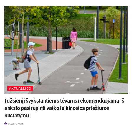
AKTUALIJOS
Į užsienį išvykstantiems tėvams rekomenduojama iš
anksto pasirūpinti vaiko laikinosios priežiūros
nustatymu
2026-07-03