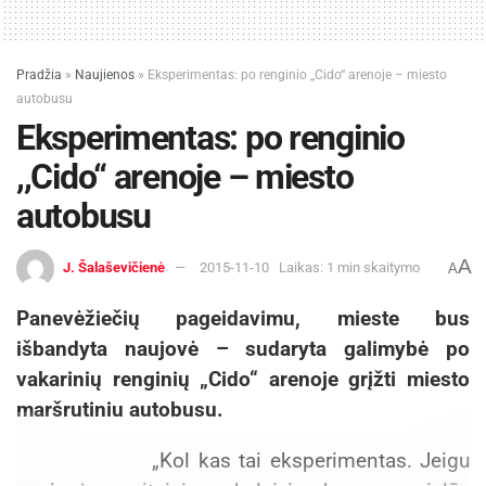
Pradžia
»
Naujienos
»
Eksperimentas: po renginio ,,Cido“ arenoje – miesto
autobusu
Eksperimentas: po renginio
,,Cido“ arenoje – miesto
autobusu
A
J. Šalaševičienė
2015-11-10
Laikas: 1 min skaitymo
A
Panevėžiečių pageidavimu, mieste bus
išbandyta naujovė – sudaryta galimybė po
vakarinių renginių „Cido“ arenoje grįžti miesto
maršrutiniu autobusu.
„Kol kas tai eksperimentas. Jeigu