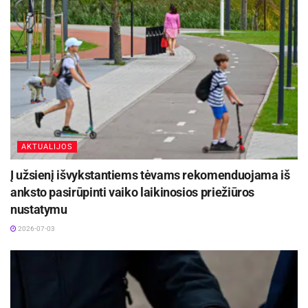
Klaipėdos g.), F. Vaitkaus g. (ties Nr. 5, 7).
AKTUALIJOS
Į užsienį išvykstantiems tėvams rekomenduojama iš
anksto pasirūpinti vaiko laikinosios priežiūros
nustatymu
2026-07-03