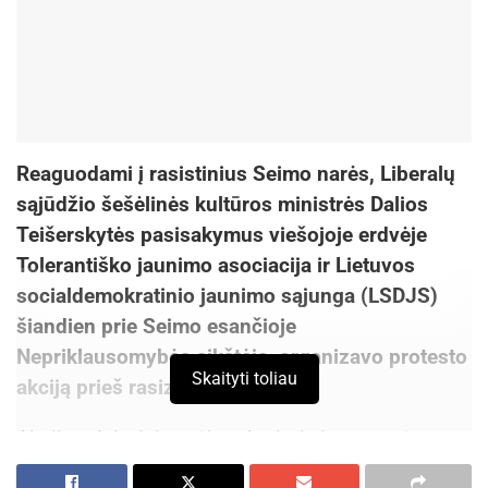
Reaguodami į rasistinius Seimo narės, Liberalų
sąjūdžio šešėlinės kultūros ministrės Dalios
Teišerskytės pasisakymus viešojoje erdvėje
Tolerantiško jaunimo asociacija ir Lietuvos
socialdemokratinio jaunimo sąjunga (LSDJS)
šiandien prie Seimo esančioje
Nepriklausomybės aikštėje organizavo protesto
Skaityti toliau
akciją prieš rasizmą.
Akcijos dalyviai norėjo atkreipti visuomenės
dėmesį į vis dažniau pasitaikančius Lietuvos