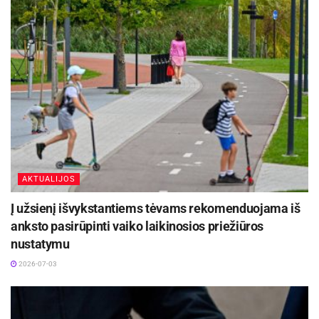
atstatydinimo klausimas būtų kuo skubiau
aptartas artimiausiame grupes susirinkime.
AKTUALIJOS
Į užsienį išvykstantiems tėvams rekomenduojama iš
anksto pasirūpinti vaiko laikinosios priežiūros
-
+
1
5
nustatymu
2026-07-03