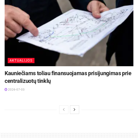
AKTUALIJOS
Kauniečiams toliau finansuojamas prisijungimas prie
centralizuotų tinklų
2026-07-03