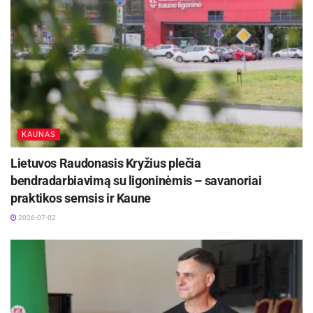
KAUNAS
Lietuvos Raudonasis Kryžius plečia
bendradarbiavimą su ligoninėmis – savanoriai
praktikos semsis ir Kaune
2026-07-02