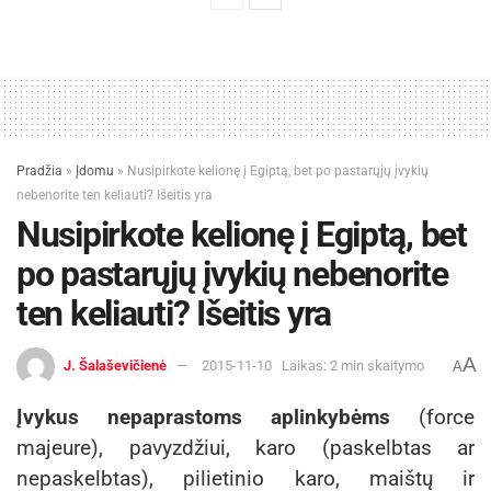
Pradžia
»
Įdomu
»
Nusipirkote kelionę į Egiptą, bet po pastarųjų įvykių
nebenorite ten keliauti? Išeitis yra
Nusipirkote kelionę į Egiptą, bet
po pastarųjų įvykių nebenorite
ten keliauti? Išeitis yra
A
J. Šalaševičienė
2015-11-10
Laikas: 2 min skaitymo
A
Įvykus nepaprastoms aplinkybėms
(force
majeure), pavyzdžiui, karo (paskelbtas ar
nepaskelbtas), pilietinio karo, maištų ir