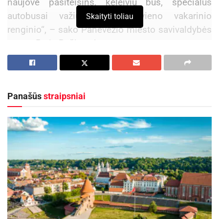
naujovė pasiteisins, keleivių bus, specialūs
autobusai važiuos po kiekvieno vakarinio
Skaityti toliau
renginio“, – sako Panevėžio miesto savivaldybės
meras Rytis Račkauskas.
Aktualios
naujienos
DHL perka „Venipak“ grupę: stiprins pozicijas
Panašūs
straipsniai
Baltijos šalyse
2026-07-28
Europos Sąjungos sankcijos „Mere“ tinklo
savininkams: ekonominio saugumo ir solidarumo
su Ukraina užtikrinimas
2026-07-25
Numatytas specialių 3-iojo ir 11-ojo
maršrutų autobusų išvykimo laikas – 20 minučių