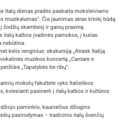
je Italų dienas pradės paskaita moksleiviams
os muzikalumas“. Čia jaunimas atras kitokį būdą
nt į žodžių skambesį ir garsų prasmę.
s italų kalbos įvadinės pamokos, į kurias
ja nebūtina.
et kelis renginius: ekskursiją „Atrask Italiją
 vokalinės muzikos koncertą „Cantare e
peržiūra „Tapatybės be ribų“.
inių mokslų fakultete vyks Italistikos
kviesianti pasinerti į italų kalbos ir kultūros
Didžiojo paminklo, kauniečius džiugins
ešių pasirodymas – tradicinis italų švenčių