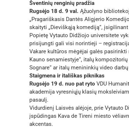
Šventinių renginių pradžia
Rugsėjo 18 d. 9 val.
Ąžuolyno biblioteko
„Pragariškasis Dantės Aligjerio Komedij
skaityti „Dieviškąją komediją“, įsigilina
Popietę Vytauto Didžiojo universitete vyk
prisijungti gali visi norintieji – registraci
Vakare kultūros mėgėjai galės pasirinkti n
Kauno senamiestyje“, italų kompozitorių
Sognare“ ar italų menininkių video darbų 
Staigmena ir itališkas piknikas
Rugsėjo 19 d. nuo pat ryto
VDU Humanitar
akademija vyresniųjų klasių moksleiviams, 
pasaulį.
Vidurdienį Laisvės alėjoje, prie Vytauto 
įspūdingas Kava de Tireni miesto vėliavn
akcentas.