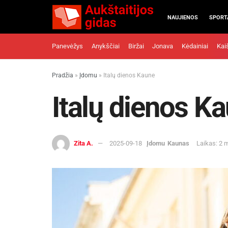
NAUJIENOS
SPORT
Panevėžys
Anykščiai
Biržai
Jonava
Kėdainiai
Kai
Pradžia
»
Įdomu
»
Italų dienos Kaune
Italų dienos K
Zita A.
2025-09-18
Įdomu
Kaunas
Laikas: 2 