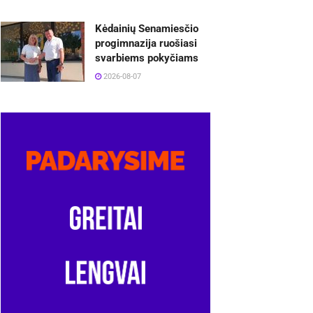
Kėdainių Senamiesčio
progimnazija ruošiasi
svarbiems pokyčiams
2026-08-07