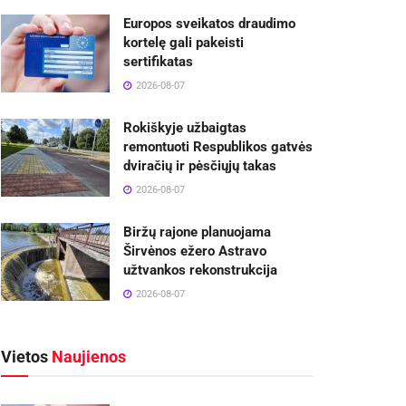
Europos sveikatos draudimo
kortelę gali pakeisti
sertifikatas
2026-08-07
Rokiškyje užbaigtas
remontuoti Respublikos gatvės
dviračių ir pėsčiųjų takas
2026-08-07
Biržų rajone planuojama
Širvėnos ežero Astravo
užtvankos rekonstrukcija
2026-08-07
Vietos
Naujienos