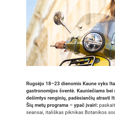
Rugsėjo 18–23 dienomis Kaune vyks Italų
gastronomijos šventė. Kauniečiams bei 
dešimtys renginių, padėsiančių atrasti It
Šių metų programa – ypač įvairi:
paskait
seansai, itališkas piknikas Botanikos sod