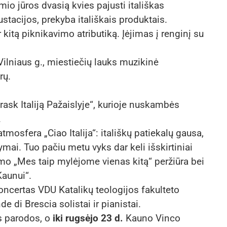
o jūros dvasią kvies pajusti itališkas
tacijos, prekyba itališkais produktais.
kitą piknikavimo atributiką. Įėjimas į renginį su
Vilniaus g., miestiečių lauks muzikinė
rų.
rask Italiją Pažaislyje“, kurioje nuskambės
.
tmosfera „Ciao Italija“: itališkų patiekalų gausa,
mai. Tuo pačiu metu vyks dar keli išskirtiniai
 filmo „Mes taip mylėjome vienas kitą“ peržiūra bei
Kaunui“.
koncertas VDU Katalikų teologijos fakulteto
e di Brescia solistai ir pianistai.
os parodos, o
iki rugsėjo 23 d.
Kauno Vinco