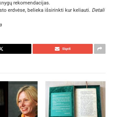
ų knygų rekomendacijas.
to erdvėse, belieka išsirinkti kur keliauti.
Detali
a
Siųsti