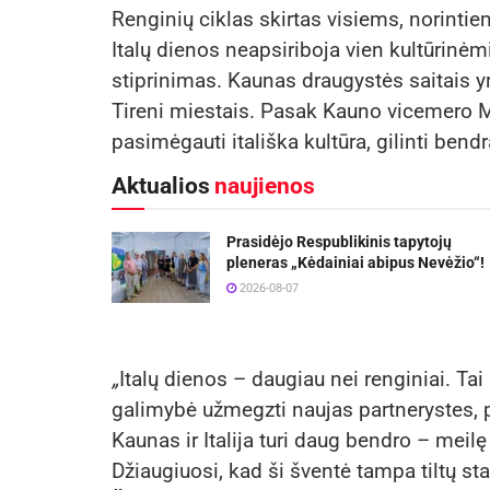
Renginių ciklas skirtas visiems, norinti
Italų dienos neapsiriboja vien kultūrinėmis
stiprinimas. Kaunas draugystės saitais yr
Tireni miestais. Pasak Kauno vicemero M
pasimėgauti itališka kultūra, gilinti bend
Aktualios
naujienos
Prasidėjo Respublikinis tapytojų
pleneras „Kėdainiai abipus Nevėžio“!
2026-08-07
„
Italų dienos – daugiau nei renginiai. Ta
galimybė užmegzti naujas partnerystes, p
Kaunas ir Italija turi daug bendro – meilę 
Džiaugiuosi, kad ši šventė tampa tiltų st