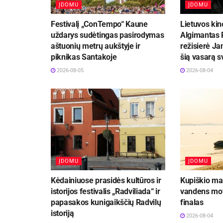
ĮDOMU
ĮDOMU
Festivalį „ConTempo“ Kaune
Lietuvos kin
uždarys sudėtingas pasirodymas
Algimantas P
aštuonių metrų aukštyje ir
režisierė Ja
piknikas Santakoje
šią vasarą 
2026-08-05
2026-08-04
ĮDOMU
ĮDOMU
Kėdainiuose prasidės kultūros ir
Kupiškio mar
istorijos festivalis „Radviliada“ ir
vandens mot
papasakos kunigaikščių Radvilų
finalas
istoriją
2026-08-04