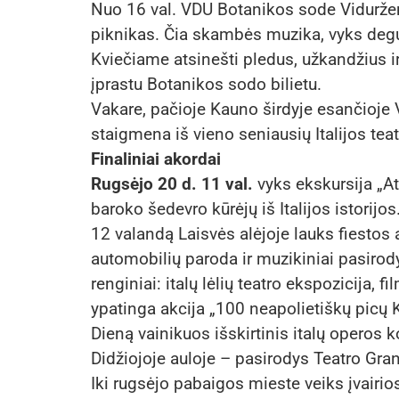
Nuo 16 val. VDU Botanikos sode Viduržemi
piknikas. Čia skambės muzika, vyks degus
Kviečiame atsinešti pledus, užkandžius ir 
įprastu Botanikos sodo bilietu.
Vakare, pačioje Kauno širdyje esančioje 
staigmena iš vieno seniausių Italijos teat
Finaliniai akordai
Rugsėjo 20 d. 11 val.
vyks ekskursija „At
baroko šedevro kūrėjų iš Italijos istorijos
12 valandą Laisvės alėjoje lauks fiestos a
automobilių paroda ir muzikiniai pasirody
renginiai: italų lėlių teatro ekspozicija,
ypatinga akcija „100 neapolietiškų picų 
Dieną vainikuos išskirtinis italų operos 
Didžiojoje auloje – pasirodys Teatro Grand
Iki rugsėjo pabaigos mieste veiks įvairi