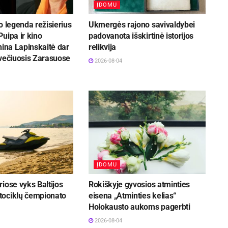
ĮDOMU
o legenda režisierius
Ukmergės rajono savivaldybei
uipa ir kino
padovanota išskirtinė istorijos
nina Lapinskaitė dar
relikvija
svečiuosis Zarasuose
2026-08-04
ĮDOMU
iose vyks Baltijos
Rokiškyje gyvosios atminties
ociklų čempionato
eisena „Atminties kelias“
Holokausto aukoms pagerbti
2026-08-04