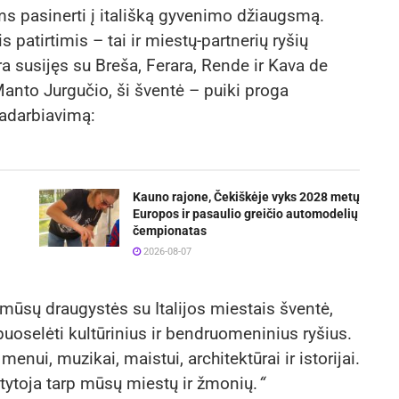
ems pasinerti į itališką gyvenimo džiaugsmą.
 patirtimis – tai ir miestų-partnerių ryšių
a susijęs su Breša, Ferara, Rende ir Kava de
anto Jurgučio, ši šventė – puiki proga
radarbiavimą:
Kauno rajone, Čekiškėje vyks 2028 metų
Europos ir pasaulio greičio automodelių
čempionatas
2026-08-07
i mūsų draugystės su Italijos miestais šventė,
uoselėti kultūrinius ir bendruomeninius ryšius.
menui, muzikai, maistui, architektūrai ir istorijai.
atytoja tarp mūsų miestų ir žmonių.
“