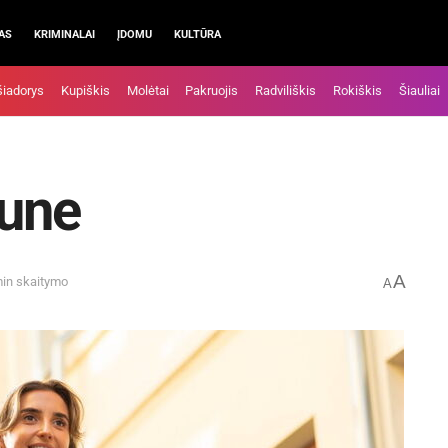
AS
KRIMINALAI
ĮDOMU
KULTŪRA
šiadorys
Kupiškis
Molėtai
Pakruojis
Radviliškis
Rokiškis
Šiauliai
aune
A
min skaitymo
A