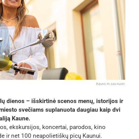
Kauno m.sav.nuotr.
 dienos – išskirtinė scenos menų, istorijos ir
miesto svečiams suplanuota daugiau kaip dvi
aliją Kaune.
os, ekskursijos, koncertai, parodos, kino
e ir net 100 neapolietiškų picų Kaunui.