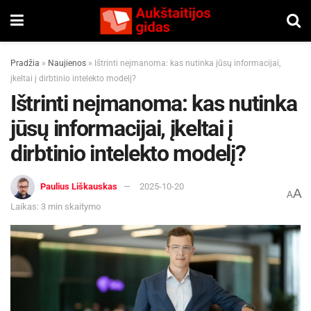
Pradžia
»
Naujienos
»
Ištrinti neįmanoma: kas nutinka jūsų informacijai,
įkeltai į dirbtinio intelekto modelį?
Ištrinti neįmanoma: kas nutinka
jūsų informacijai, įkeltai į
dirbtinio intelekto modelį?
Paulius Liškauskas
2025-10-20
A
A
Laikas: 3 min skaitymo