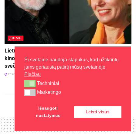
ĮDOMU
Lietuvos kino legenda režisierius Algimantas Puipa ir
kino režisierė Janina Lapinskaitė dar šią vasarą
Ši svetainė naudoja slapukus, kad užtikrintų
svečiuosis Zarasuose
jums geriausią patirtį mūsų svetainėje.
Plačiau
2026-08-04
Techniniai
Techniniai
Marketingo
Marketingo
Išsaugoti
Leisti visus
nustatymus