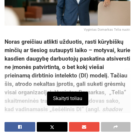
Vygintas Domarkas Telia nuotr.
Noras greičiau atlikti užduotis, rasti kūrybiškų
minčių ar tiesiog sutaupyti laiko – motyvai, kurie
kasdien daugybę darbuotojų paskatina atsiversti
ne įmonės patvirtintą, o bet kokį viešai
prieinamą dirbtinio intelekto (DI) modelį. Tačiau
šis, atrodo nekaltas įprotis, gali suketi grėsmių
visai organizacijai. Vygintas Domarkas, „Telia“
Skaityti toliau
skaitmeninės transformacijos vadovas sako,
kad vadinamasis „šešėlinis DI“ (angl.
shadow
AI
), kai darbuotojai be įmonės žinios naudojasi
neautorizuotomis programėlėmis, tampa vis
rimtesniu iššūkiu. Deja, įmonėms jo pasekmės