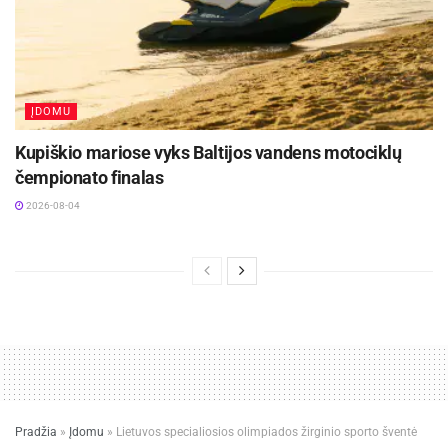
ĮDOMU
Kupiškio mariose vyks Baltijos vandens motociklų
čempionato finalas
2026-08-04
Pradžia
»
Įdomu
»
Lietuvos specialiosios olimpiados žirginio sporto šventė