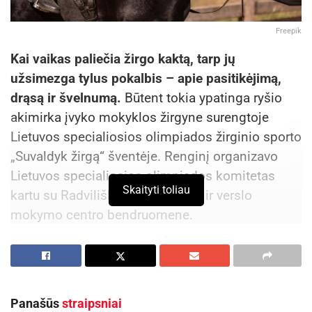
Freepik
Kai vaikas paliečia žirgo kaktą, tarp jų
užsimezga tylus pokalbis – apie pasitikėjimą,
drąsą ir švelnumą.
Būtent tokia ypatinga ryšio
akimirka įvyko mokyklos žirgyne surengtoje
Lietuvos specialiosios olimpiados žirginio sporto
„Suvaldyk žirgą“ šventėje. Renginį organizavo
Lietuvos specialiosios olimpiados komitetas
Skaityti toliau
kartu su Radviliškio technologijų ir verslo
mokymo centro bendruomene.
Į šventę rinkosi gausus būrys svečių ir dalyvių.
Norą dalyvauti rungtyse pareiškė komandos
atvykusios iš Joniškio, Kėdainių, Švenčionių ir
Panašūs
straipsniai
Radviliškio. Renginys prasidėjo iškilmingu