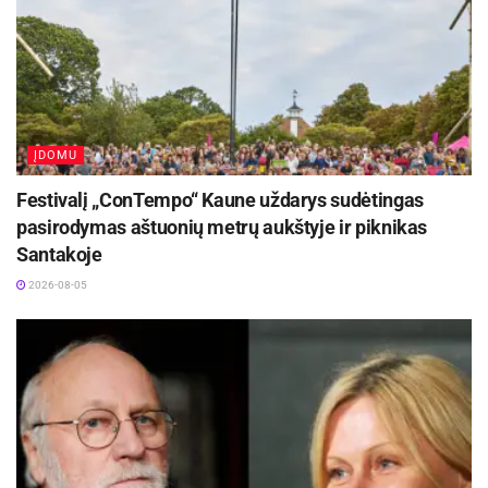
ĮDOMU
Festivalį „ConTempo“ Kaune uždarys sudėtingas
pasirodymas aštuonių metrų aukštyje ir piknikas
Santakoje
2026-08-05