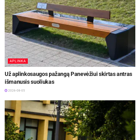
APLINKA
Už aplinkosaugos pažangą Panevėžiui skirtas antras
išmanusis suoliukas
2026-08-05