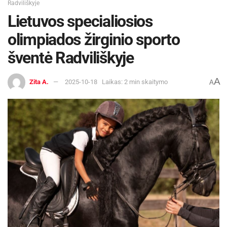
Radviliškyje
Lietuvos specialiosios
olimpiados žirginio sporto
šventė Radviliškyje
A
Zita A.
2025-10-18
Laikas: 2 min skaitymo
A