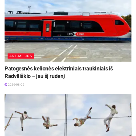
AKTUALIJOS
Patogesnės kelionės elektriniais traukiniais iš
Radviliškio – jau šį rudenį
2026-08-05