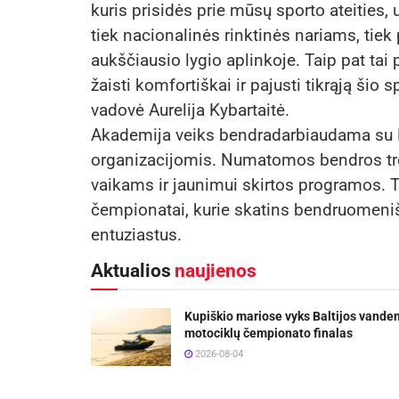
kuris prisidės prie mūsų sporto ateities, 
tiek nacionalinės rinktinės nariams, tie
aukščiausio lygio aplinkoje. Taip pat ta
žaisti komfortiškai ir pajusti tikrąją šio
vadovė Aurelija Kybartaitė.
Akademija veiks bendradarbiaudama su LST
organizacijomis. Numatomos bendros treni
vaikams ir jaunimui skirtos programos. T
čempionatai, kurie skatins bendruomeniš
entuziastus.
Aktualios
naujienos
Kupiškio mariose vyks Baltijos vande
motociklų čempionato finalas
2026-08-04