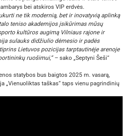
kambarys bei atskiros VIP erdvės.
kurti ne tik modernią, bet ir inovatyvią aplinką
talo teniso akademijos įsikūrimas mūsų
sporto kultūros augimą Vilniaus rajone ir
mija sulauks didžiulio dėmesio ir padės
stiprins Lietuvos pozicijas tarptautinėje arenoje
portininkų ruošimui,“
–
sako „Septyni Šeši“
renos statybos bus baigtos 2025 m. vasarą,
a „Vienuoliktas taškas“ taps vienu pagrindinių