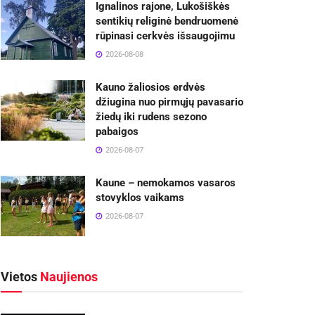
Ignalinos rajone, Lukošiškės
sentikių religinė bendruomenė
rūpinasi cerkvės išsaugojimu
2026-08-08
Kauno žaliosios erdvės
džiugina nuo pirmųjų pavasario
žiedų iki rudens sezono
pabaigos
2026-08-07
Kaune – nemokamos vasaros
stovyklos vaikams
2026-08-07
Vietos
Naujienos