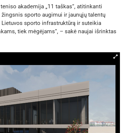
teniso akademija „11 taškas“, atitinkanti
 žingsnis sporto augimui ir jaunųjų talentų
Lietuvos sporto infrastruktūrą ir suteikia
nkams, tiek mėgėjams“, – sakė naujai išrinktas