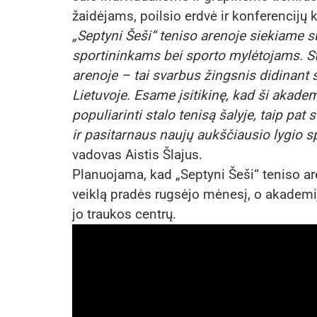
žaidėjams, poilsio erdvė ir konferencijų 
„Septyni Šeši“ teniso arenoje siekiame su
sportininkams bei sporto mylėtojams. S
arenoje – tai svarbus žingsnis didinant 
Lietuvoje. Esame įsitikinę, kad ši akade
populiarinti stalo tenisą šalyje, taip pat 
ir pasitarnaus naujų aukščiausio lygio s
vadovas Aistis Šlajus.
Planuojama, kad „Septyni Šeši“ teniso a
veiklą pradės rugsėjo mėnesį, o akademij
jo traukos centrų.