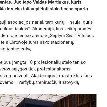
dentas. Juo tapo Valdas Martinkus, kuris
 ir sieks toliau plėtoti stalo teniso sportą
uji asociacijos nariai, tarp kurių – naujai duris
oliktas taškas“. Akademija, kuri veiklą pradės
odernioje teniso arenoje „Septyni Šeši“ Vilniaus
telė Lietuvoje turės savo stacionarią,
alo teniso erdvę.
ėje bus įrengta 10 profesionalių stalo teniso
 visos sąlygos tiek profesionalioms
ams organizuoti. Akademijos infrastruktūra bus
ūrovams – varžybų, treniruočių ir stovyklų