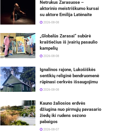
Netrukus Zarasuose –
aktorinio meistriškumo kursai
su aktore Emilija Latėnaite
2026-08-08
„Globalūs Zarasai“ subūrė
kraštiečius iš įvairių pasaulio
kampelių
2026-08-08
Ignalinos rajone, Lukošiškės
sentikių religinė bendruomenė
rūpinasi cerkvės išsaugojimu
2026-08-08
Kauno žaliosios erdvės
džiugina nuo pirmųjų pavasario
žiedų iki rudens sezono
pabaigos
2026-08-07