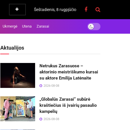
Šeštadienis, 8 rugpjūčio
Ukmergė
Utena
Zarasai
Aktualijos
Netrukus Zarasuose –
aktorinio meistriškumo kursai
su aktore Emilija Latėnaite
2026-08-08
„Globalūs Zarasai“ subūrė
kraštiečius iš įvairių pasaulio
kampelių
2026-08-08