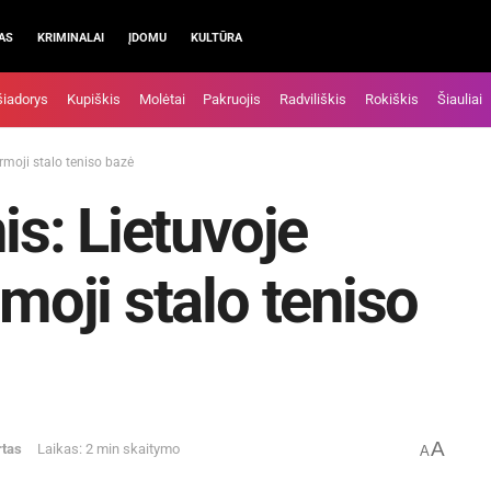
AS
KRIMINALAI
ĮDOMU
KULTŪRA
šiadorys
Kupiškis
Molėtai
Pakruojis
Radviliškis
Rokiškis
Šiauliai
irmoji stalo teniso bazė
is: Lietuvoje
rmoji stalo teniso
A
rtas
Laikas: 2 min skaitymo
A