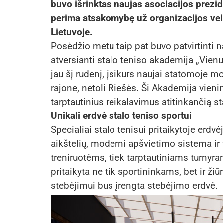
buvo išrinktas naujas asociacijos prezi
perima atsakomybę už organizacijos veiklą
Lietuvoje.
Posėdžio metu taip pat buvo patvirtinti na
atversianti stalo teniso akademija „Vienu
jau šį rudenį, įsikurs naujai statomoje m
rajone, netoli Riešės. Ši Akademija vienin
tarptautinius reikalavimus atitinkančią st
Unikali erdvė stalo teniso sportui
Specialiai stalo tenisui pritaikytoje erdv
aikštelių, moderni apšvietimo sistema ir
treniruotėms, tiek tarptautiniams turnyr
pritaikyta ne tik sportininkams, bet ir ži
stebėjimui bus įrengta stebėjimo erdvė.