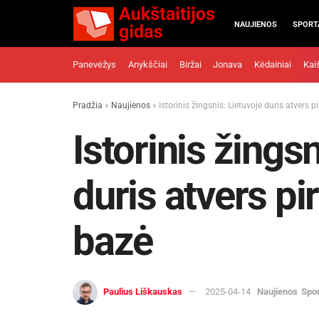
NAUJIENOS
SPORT
Panevėžys
Anykščiai
Biržai
Jonava
Kėdainiai
Kai
Pradžia
»
Naujienos
»
Istorinis žingsnis: Lietuvoje duris atvers p
Istorinis žingsn
duris atvers pi
bazė
Paulius Liškauskas
2025-04-14
Naujienos
Spo