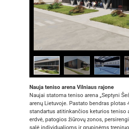
1
8
Nauja teniso arena Vilniaus rajone
Naujai statoma teniso arena „Septyni Še
arenų Lietuvoje. Pastato bendras plotas 
standartus atitinkančios keturios teniso a
erdvė, patogios žiūrovų zonos, persireng
salė individualioms ir grupinėms treniruo