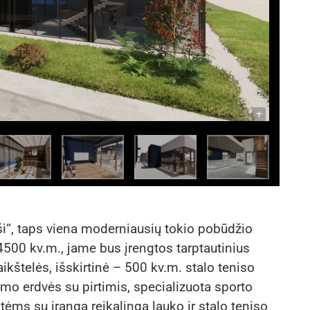
-
+
ši“, taps viena moderniausių tokio pobūdžio
4500 kv.m., jame bus įrengtos tarptautinius
ikštelės, išskirtinė – 500 kv.m. stalo teniso
imo erdvės su pirtimis, specializuota sporto
tėms su įranga reikalinga lauko ir stalo teniso