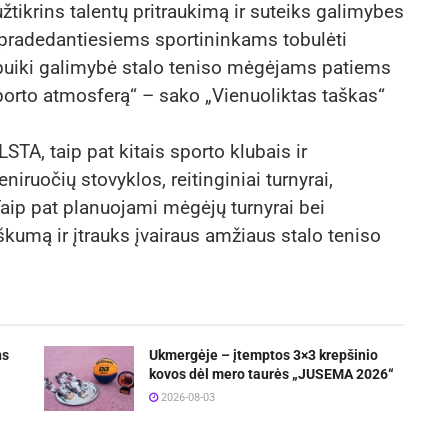
užtikrins talentų pritraukimą ir suteiks galimybes
k pradedantiesiems sportininkams tobulėti
i puiki galimybė stalo teniso mėgėjams patiems
 sporto atmosferą“ – sako „Vienuoliktas taškas“
A, taip pat kitais sporto klubais ir
ruočių stovyklos, reitinginiai turnyrai,
aip pat planuojami mėgėjų turnyrai bei
kumą ir įtrauks įvairaus amžiaus stalo teniso
ns
Ukmergėje – įtemptos 3×3 krepšinio
kovos dėl mero taurės „JUSEMA 2026“
2026-08-03