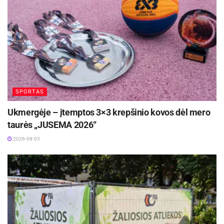
SPORTAS
Ukmergėje – įtemptos 3×3 krepšinio kovos dėl mero
taurės „JUSEMA 2026“
2026-08-03