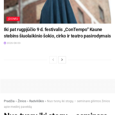
ĮDOMU
Iki pat rugpjūčio 9 d. festivalis „ConTempo“ Kaune
stebins šiuolaikinio šokio, cirko ir teatro pasirodymais
2026-08-03
Pradžia
»
Žinios
»
Radviliškis
»
Nuo tvorų iki stogų – seminare gilintos žinios
apie medinį paveldą