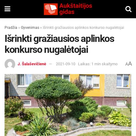
Pradžia
»
Gyvenimas
»
Išrinkti gražiausios aplinkos konkurso nugalėtojai
Išrinkti gražiausios aplinkos
konkurso nugalėtojai
A
J. Šalaševičienė
2021-09-10
Laikas: 1 min skaitymo
A