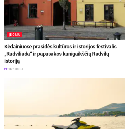
Daugyvenės kultūros istorijos muziejaus-
draustinio inf.
ĮDOMU
Kėdainiuose prasidės kultūros ir istorijos festivalis
„Radviliada“ ir papasakos kunigaikščių Radvilų
istoriją
2026-08-04