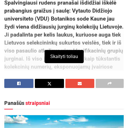
Spalvingiausi rudens pranašai išdidžiai iškėlė
prabangius graižus į saulę: Vytauto Didžiojo
universiteto (VDU) Botanikos sode Kaune jau
žydi viena didžiausių jurginų kolekcijų Lietuvoje.
Ji padalinta per kelis laukus, kuriuose auga tiek
Lietuvos selekcininkų sukurtos veislės, tiek ir iš
viso pasaulio atkeliavę visų klasifikacinių grupių
Skaityti toliau
jurginai. Iš viso jų čia – daugiau kaip tūkstantis
kolekcinių numerių, eksponuojamų įvairiose
sodo vietose ir užimančių daugiau kaip 60 arų
plotą.
Ar žinojote apie jurginus?
Panašūs
straipsniai
Aktualios
naujienos
DHL perka „Venipak“ grupę: stiprins pozicijas