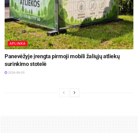
APLINKA
Panevėžyje įrengta pirmoji mobili žaliųjų atliekų
surinkimo stotelė
2026-08-03