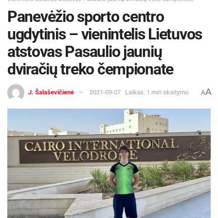
Panevėžio sporto centro
ugdytinis – vienintelis Lietuvos
atstovas Pasaulio jaunių
dviračių treko čempionate
A
J. Šalaševičienė
2021-09-07
Laikas: 1 min skaitymo
A