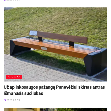
Panevėžio sporto centro informacija
APLINKA
Už aplinkosaugos pažangą Panevėžiui skirtas antras
išmanusis suoliukas
2026-08-05