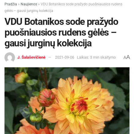
Pradžia
»
Naujienos
»
VDU Botanikos sode pražydo puošniausios rudens
gėlės – gausi jurginų kolekcija
VDU Botanikos sode pražydo
puošniausios rudens gėlės –
gausi jurginų kolekcija
A
J. Šalaševičienė
2021-09-06
Laikas: 3 min skaitymo
A