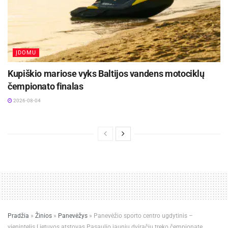
ĮDOMU
Kupiškio mariose vyks Baltijos vandens motociklų
čempionato finalas
2026-08-04
Pradžia
»
Žinios
»
Panevėžys
»
Panevėžio sporto centro ugdytinis –
vienintelis Lietuvos atstovas Pasaulio jaunių dviračių treko čempionate