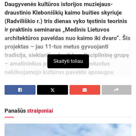
Daugyvenės kultūros istorijos muziejaus-
draustinio Kleboniškių kaimo buities skyriuje
(Radviliškio r.) tris dienas vyko tęstinis teorinis
ir praktinis seminaras „Medinis Lietuvos
architektūros paveldas nuo kaimo iki dvaro“. Šis
projektas – jau 11-tus metus gyvuojanti
tradicija, siekianti suburti tarpdisciplininę grupę
Skaityti toliau
– amatininkus profesionalus, atestuotus
nekilnojamojo kultūros paveldo apsaugos
specialistus ir visuomenę – gelbėti, atkurti bei
aktualizuoti sparčiai nykstančius Lietuvos
medinio kultūros paveldo objektus.
Panašūs
straipsniai
Šių metų medinės architektūros išsaugojimui
skirtame seminare didžiausias dėmesys buvo
skirtas stogams, tvoroms tvarkyti bei medienos