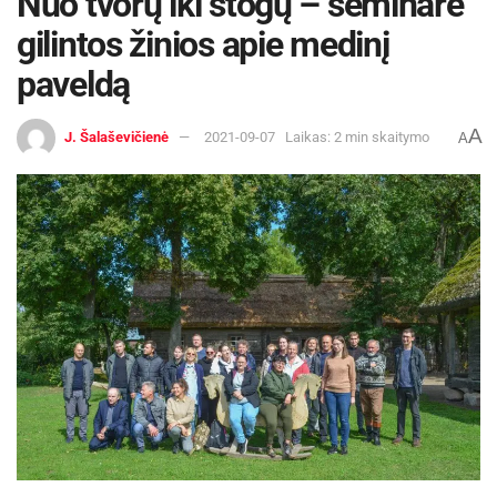
Nuo tvorų iki stogų – seminare
gilintos žinios apie medinį
paveldą
A
J. Šalaševičienė
2021-09-07
Laikas: 2 min skaitymo
A