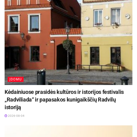
Statybininkų g.7-ojo namo savininkų bendrijai.
Panevėžiečių favoritei bus įteiktas skatinamasis
prizas.
Aktualios
naujienos
Jonavos ligoninėje gimė 300-asis šių metų
kūdikis
2026-08-04
ĮDOMU
Ukmergės rajono savivaldybei padovanota
išskirtinė istorijos relikvija
Kėdainiuose prasidės kultūros ir istorijos festivalis
2026-08-04
„Radviliada“ ir papasakos kunigaikščių Radvilų
istoriją
2026-08-04