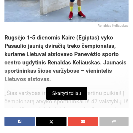
Renaldas Keliauskas
Rugsėjo 1-5 dienomis Kaire (Egiptas) vyko
Pasaulio jaunių dviračių treko čempionatas,
kuriame Lietuvai atstovavo Panevėžio sporto
centro ugdytinis Renaldas Keliauskas. Jaunasis
sportininkas šiose varžybose – vienintelis
Lietuvos atstovas.
„Šias varžybas ir Renaldo startą vertinu puikiai! Į
Skaityti toliau
čempionatą atvyko sportininkai iš 47 valstybių, iš
kurių 42 sportininkai dalyvavo skrečo rungtyje,
Renaldas šioje rungtyje užėmė aukštą 14 vietą“,
– sakė R. Keliauską treniruojantis Anatolijus