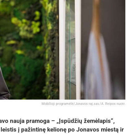
Mobilioji programėlė/Jonavos raj.sav./A. Reipos nuotr.
tavo nauja pramoga – „Įspūdžių žemėlapis“,
leistis į pažintinę kelionę po Jonavos miestą ir