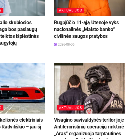
S
AKTUALIJOS
alio skubiosios
Rugpjūčio 11-ąją Utenoje vyks
agalbos paslaugų
nacionalinės „Maisto banko“
teiktos išplėstinės
civilinės saugos pratybos
augytojų
2026-08-06
S
AKTUALIJOS
elionės elektriniais
Visagino savivaldybės teritorijoje
š Radviliškio – jau šį
Antiteroristinių operacijų rinktinė
„Aras“ organizuoja tarptautines