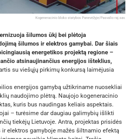
Kogeneracinio bloko statybos Panevėžyje/Pasvalio raj.sav.
rnizuoja šilumos ūkį bei plėtoja
dojimą šilumos ir elektros gamybai. Dar šiais
icingiausią energetikos projektą regione –
ančio atsinaujinančius energijos išteklius,
artis su viešųjų pirkimų konkursą laimėjusia
ilios energijos gamybą užtikriname nuosekliai
klių naudojimo plėtrą. Naujojo kogeneracinio
tas, kuris bus naudingas keliais aspektais.
ojai – turėsime dar daugiau galimybių išlikti
čių tiekėjų Lietuvoje. Antra, projektas prisidės
 ir elektros gamyboje mažės šiltnamio efektą