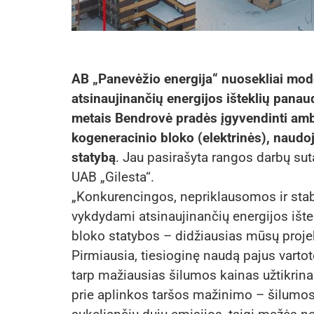
AB „Panevėžio energija“ nuosekliai mode
atsinaujinančių energijos išteklių panau
metais Bendrovė pradės įgyvendinti amb
kogeneracinio bloko (elektrinės), naudoj
statybą
. Jau pasirašyta rangos darbų sut
UAB „Gilesta“.
„Konkurencingos, nepriklausomos ir stab
vykdydami atsinaujinančių energijos ište
bloko statybos – didžiausias mūsų projek
Pirmiausia, tiesioginę naudą pajus vartot
tarp mažiausias šilumos kainas užtikrinan
prie aplinkos taršos mažinimo – šilumos