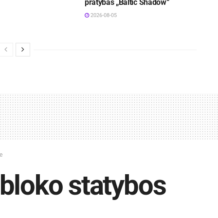
pratybas „Baltic Shadow“
2026-08-05
e
bloko statybos