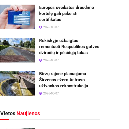
Europos sveikatos draudimo
kortelę gali pakeisti
sertifikatas
2026-08-07
Rokiškyje užbaigtas
remontuoti Respublikos gatvės
dviračių ir pėsčiųjų takas
2026-08-07
Biržų rajone planuojama
Širvėnos ežero Astravo
užtvankos rekonstrukcija
2026-08-07
Vietos
Naujienos