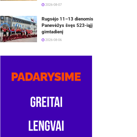
2026-08-07
Rugsėjo 11–13 dienomis
Panevėžys švęs 523-iąjį
gimtadienį
2026-08-06