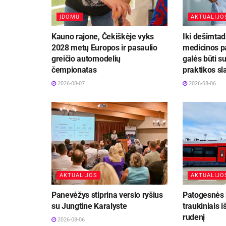
ĮDOMU
AKTUALIJO
Kauno rajone, Čekiškėje vyks
Iki dešimtad
2028 metų Europos ir pasaulio
medicinos p
greičio automodelių
galės būti su
čempionatas
praktikos sl
2026-08-07
2026-08-06
AKTUALIJOS
AKTUALIJO
Panevėžys stiprina verslo ryšius
Patogesnės k
su Jungtine Karalyste
traukiniais i
rudenį
2026-08-06