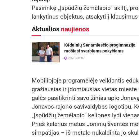
Pasirinkę „Įspūdžių žemėlapio“ skiltį, pr
lankytinus objektus, atsakyti į klausimus ap
Aktualios
naujienos
Kėdainių Senamiesčio progimnazija
ruošiasi svarbiems pokyčiams
2026-08-07
Mobiliojoje programėlėje veikiantis eduk
gražiausias ir įdomiausias vietas mieste 
galės pasitikrinti savo žinias apie Jonavą
Jonavos rajono savivaldybės logotipu. Kv
„Įspūdžių žemėlapio“ keliones lydi viena
Prieš kelerius metus Joninių šventės met
simpatijas – iš metalo nukaldinta jo sku