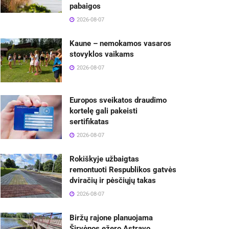
pabaigos
2026-08-07
Kaune – nemokamos vasaros
stovyklos vaikams
2026-08-07
Europos sveikatos draudimo
kortelę gali pakeisti
sertifikatas
2026-08-07
Rokiškyje užbaigtas
remontuoti Respublikos gatvės
dviračių ir pėsčiųjų takas
2026-08-07
Biržų rajone planuojama
Širvėnos ežero Astravo