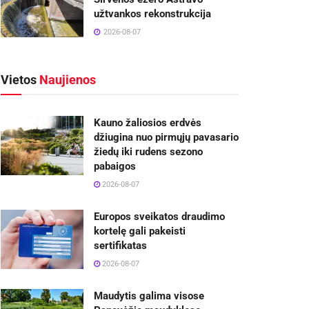
užtvankos rekonstrukcija
2026-08-07
Vietos
Naujienos
Kauno žaliosios erdvės
džiugina nuo pirmųjų pavasario
žiedų iki rudens sezono
pabaigos
2026-08-07
Europos sveikatos draudimo
kortelę gali pakeisti
sertifikatas
2026-08-07
Maudytis galima visose