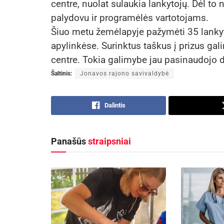
centre, nuolat sulaukia lankytojų. Dėl to
palydovu ir programėlės vartotojams.
Šiuo metu žemėlapyje pažymėti 35 lankyti
apylinkėse. Surinktus taškus į prizus ga
centre. Tokia galimybe jau pasinaudojo 
Šaltinis:
Jonavos rajono savivaldybė
Dalintis
Panašūs
straipsniai