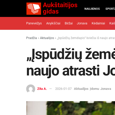
NAUJIENOS
SPORT
Panevėžys
Anykščiai
Biržai
Jonava
Kėdainiai
Kai
Pradžia
»
Aktualijos
»
„Įspūdžių žemėlapis“ kviečia iš naujo atr
„Įspūdžių žemėl
naujo atrasti 
Zita A.
2026-01-07
Aktualijos
Įdomu
Jonava