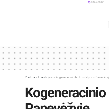
2026-08-05
Pradžia
»
Investicijos
»
Kogeneracinio bloko statybos Panevėžyj
Kogeneracinio 
Panevėžyje