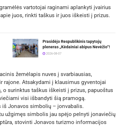
ogramėlės vartotojai raginami aplankyti įvairius
ie juos, rinkti taškus ir juos iškeisti į prizus.
Prasidėjo Respublikinis tapytojų
pleneras „Kėdainiai abipus Nevėžio“!
2026-08-07
acinis žemėlapis nuves į svarbiausias,
ir rajone. Atsakydami į klausimus gyventojai
, o surinktus taškus iškeisti į prizus, papuoštus
iečiami visi išbandyti šią pramogą.
s iš Jonavos simbolių – jonvabalis.
u užgimęs simbolis jau spėjo pelnyti jonaviečių
lptūra, stovinti Jonavos turizmo informacijos