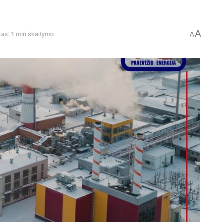
A
kas: 1 min skaitymo
A