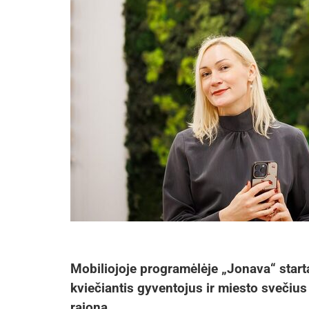
Mobiliojoje programėlėje „Jonava“ star
kviečiantis gyventojus ir miesto svečius 
rajoną.