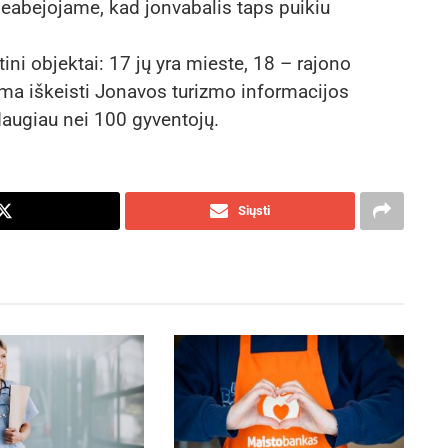
 neabejojame, kad jonvabalis taps puikiu
ni objektai: 17 jų yra mieste, 18 – rajono
lima iškeisti Jonavos turizmo informacijos
daugiau nei 100 gyventojų.
Siųsti