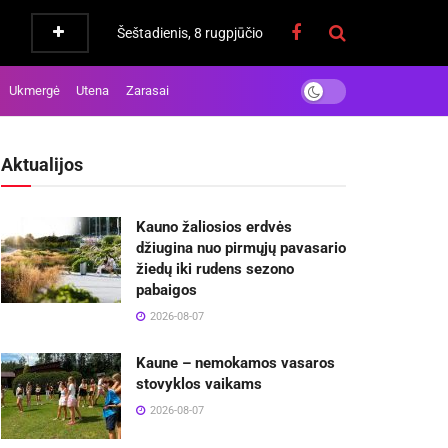
Šeštadienis, 8 rugpjūčio
Ukmergė
Utena
Zarasai
Aktualijos
Kauno žaliosios erdvės
džiugina nuo pirmųjų pavasario
žiedų iki rudens sezono
pabaigos
2026-08-07
Kaune – nemokamos vasaros
stovyklos vaikams
2026-08-07