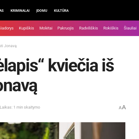
AS
KRIMINALAI
ĮDOMU
KULTŪRA
šiadorys
Kupiškis
Molėtai
Pakruojis
Radviliškis
Rokiškis
Šiauliai
asti Jonavą
apis“ kviečia iš
Jonavą
A
Laikas: 1 min skaitymo
A