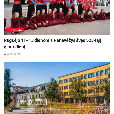
perėmę po Saviono Flaggo ir Gyčio Radzevičiaus
atakų – 43:35. Pasibaigus pirmai mačo daliai
Giedriaus Žibėno kariauna pirmavo dviženkliu
skirtumu – 51:37.
ISTORIJA
Aktualios
naujienos
Rugsėjo 11–13 dienomis Panevėžys švęs 523-iąjį
gimtadienį
Maudytis galima visose Panevėžio maudyklose,
išskyrus Kultūros ir poilsio parko braidyklą
2026-08-06
2026-08-07
Kauno rajone, Čekiškėje vyks 2028 metų Europos
ir pasaulio greičio automodelių čempionatas
2026-08-07
Panevėžiečių puolimas strigo, tad tai leido
„Rytui“ triuškinti varžovus – 60:41. Gabrieliaus
Maldūno dėka priartėti pavyko (49:64), tačiau