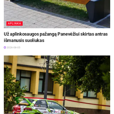
APLINKA
Už aplinkosaugos pažangą Panevėžiui skirtas antras
išmanusis suoliukas
2026-08-05