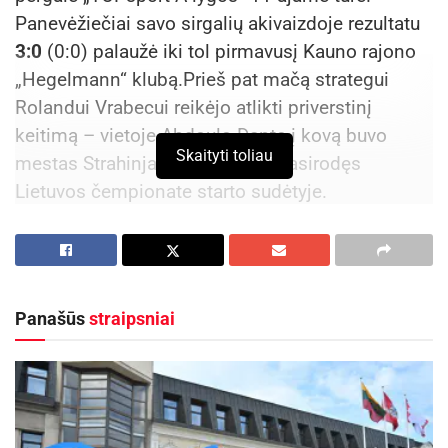
Panevėžiečiai savo sirgalių akivaizdoje rezultatu
3:0
(0:0) palaužė iki tol pirmavusį Kauno rajono
„Hegelmann“ klubą.Prieš pat mačą strategui
Rolandui Vrabecui reikėjo atlikti priverstinį
keitimą – vietoje Abdoulo Dante į kovą buvo
Skaityti toliau
mestas Strahinja Kerkezas, vėl pasirodęs
Lietuvos čempionate starto sudėtyje.
Pirmame kėlinyje vienu grėsmingu išpuoliu
pasižymėjo į vartus nepataikęs Salomonas
Kouadio, sykį svečiai apsigynė nuo pavojingo
Panašūs
straipsniai
Pavle Radunovičiaus perdavimo. Varžovai
atkarpomis perimdavo iniciatyvą ir taip pat atliko
ne vieną aštrų perdavimą į baudos aikštelę.
Po pertraukos komandos žaidė lygiai, sykį