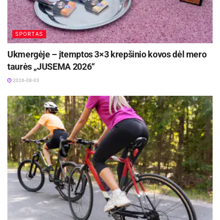
SPORTAS
Ukmergėje – įtemptos 3×3 krepšinio kovos dėl mero
taurės „JUSEMA 2026“
2026-08-03