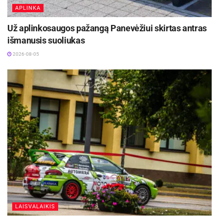
APLINKA
Už aplinkosaugos pažangą Panevėžiui skirtas antras
išmanusis suoliukas
2026-08-05
LAISVALAIKIS