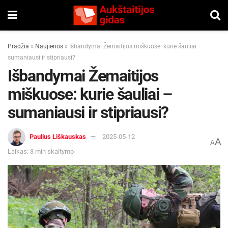
Pradžia
»
Naujienos
»
Išbandymai Žemaitijos miškuose: kurie šauliai –
sumaniausi ir stipriausi?
Išbandymai Žemaitijos
miškuose: kurie šauliai –
sumaniausi ir stipriausi?
Paulius Liškauskas
2025-05-12
A
A
Laikas: 3 min skaitymo