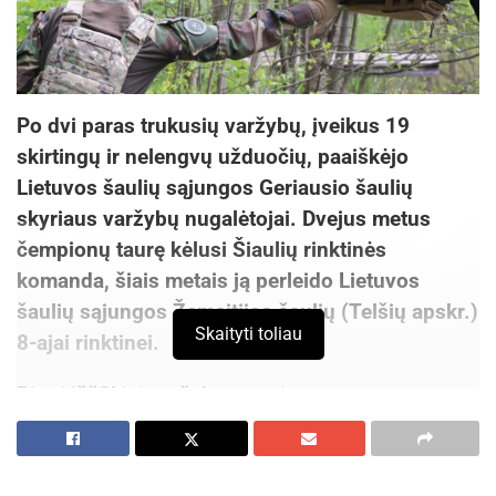
Po dvi paras trukusių varžybų, įveikus 19
skirtingų ir nelengvų užduočių, paaiškėjo
Lietuvos šaulių sąjungos Geriausio šaulių
skyriaus varžybų nugalėtojai. Dvejus metus
čempionų taurę kėlusi Šiaulių rinktinės
komanda, šiais metais ją perleido Lietuvos
šaulių sąjungos Žemaitijos šaulių (Telšių apskr.)
Skaityti toliau
8-ajai rinktinei.
Rimti iššūkiai varžybų trasoje
Čempionai sunkiai rinko žodžius ir net neabejojo,
jog kitais metais grįš į trasą.