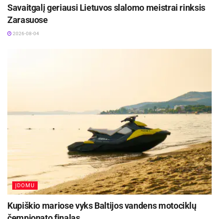
Savaitgalį geriausi Lietuvos slalomo meistrai rinksis
Zarasuose
2026-08-04
ĮDOMU
Kupiškio mariose vyks Baltijos vandens motociklų
čempionato finalas