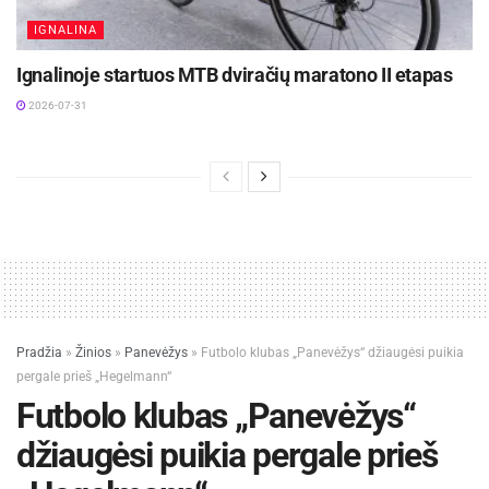
IGNALINA
Ignalinoje startuos MTB dviračių maratono II etapas
2026-07-31
Pradžia
»
Žinios
»
Panevėžys
»
Futbolo klubas „Panevėžys“ džiaugėsi puikia
pergale prieš „Hegelmann“
Futbolo klubas „Panevėžys“
džiaugėsi puikia pergale prieš