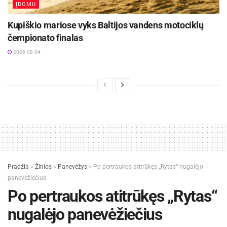
ĮDOMU
Kupiškio mariose vyks Baltijos vandens motociklų
čempionato finalas
2026-08-04
Pradžia
»
Žinios
»
Panevėžys
»
Po pertraukos atitrūkęs „Rytas“ nugalėjo
panevėžiečius
Po pertraukos atitrūkęs „Rytas“
nugalėjo panevėžiečius