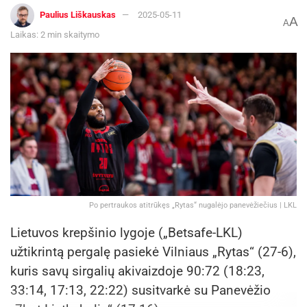
Paulius Liškauskas
2025-05-11
A
A
Laikas: 2 min skaitymo
Po pertraukos atitrūkęs „Rytas“ nugalėjo panevėžiečius | LKL
Lietuvos krepšinio lygoje („Betsafe-LKL)
užtikrintą pergalę pasiekė Vilniaus „Rytas“ (27-6),
kuris savų sirgalių akivaizdoje 90:72 (18:23,
33:14, 17:13, 22:22) susitvarkė su Panevėžio