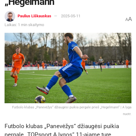
„Hegelmann“
Paulius Liškauskas
2025-05-11
A
A
Laikas: 1 min skaitymo
Futbolo klubas „Panevėžys“ džiaugėsi puikia pergale prieš „Hegelmann“ | A lyga
nuotr.
Futbolo klubas „Panevėžys“ džiaugėsi puikia
pergale „TOPsport A lygos“ 11-ajame ture.