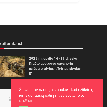
kaitomiausi
2025 m. spalio 16–19 d. vyks
Krašto apsaugos savanorių
pajėgų pratybos „Tvirtas skydas
8“
2025-09-29
Ši svetainė naudoja slapukus, kad užtikrintų
Panevėžietės tarptautinėje
jums geriausią patirtį mūsų svetainėje.
programoje siekia aukso
Plačiau
2015-10-30