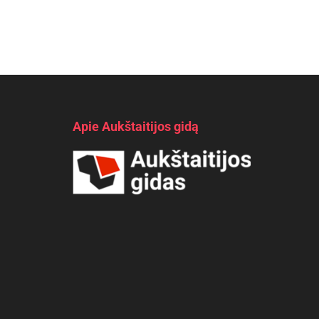
Apie Aukštaitijos gidą