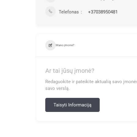
Telefonas
+37038950481
Mano įmonė?
Ar tai jūsų įmonė?
Redaguokite ir pateikite aktualią savo įmonės
savo verslą.
Taisyti Informaciją