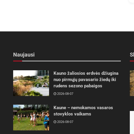
Naujausi
S
Kauno žaliosios erdvės džiugina
nuo pirmųjų pavasario žiedų iki
rudens sezono pabaigos
2026-08-07
Kaune – nemokamos vasaros
stovyklos vaikams
2026-08-07