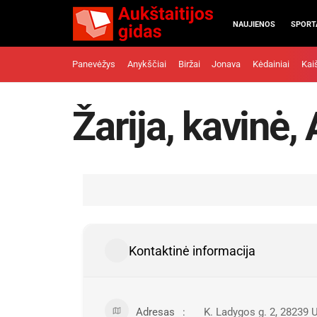
NAUJIENOS
SPORT
Panevėžys
Anykščiai
Biržai
Jonava
Kėdainiai
Kai
Žarija, kavinė,
Kontaktinė informacija
Adresas
K. Ladygos g. 2, 28239 