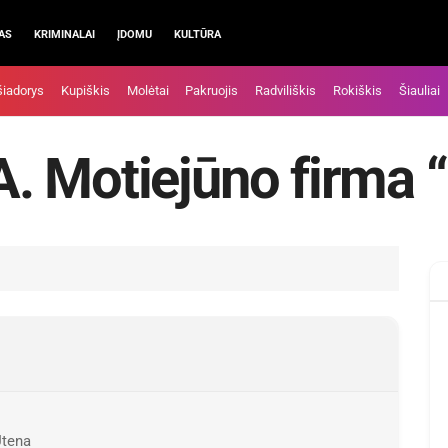
AS
KRIMINALAI
ĮDOMU
KULTŪRA
šiadorys
Kupiškis
Molėtai
Pakruojis
Radviliškis
Rokiškis
Šiauliai
 A. Motiejūno firma 
Utena