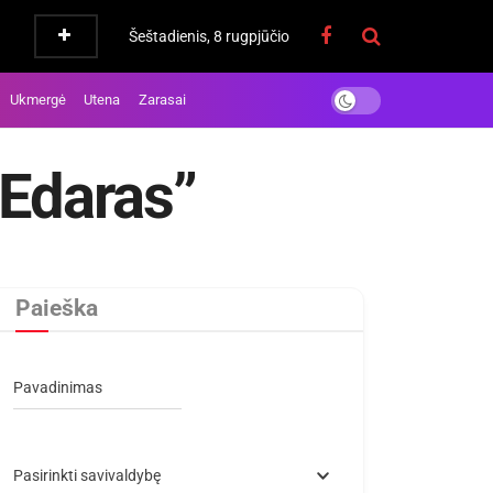
Šeštadienis, 8 rugpjūčio
Ukmergė
Utena
Zarasai
“Edaras”
Paieška
Pavadinimas
Pasirinkti savivaldybę