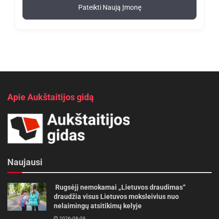
Pateikti Naują Įmonę
Apie Aukštaitijos gidą
Naujausi
Rugsėjį nemokamai „Lietuvos draudimas“
draudžia visus Lietuvos moksleivius nuo
nelaimingų atsitikimų kelyje
2026-08-09