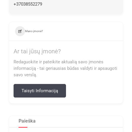
+37038552279
Mano įmonė?
Ar tai jūsų įmonė?
Redaguokite ir pateikite aktualią savo įmonės
informaciją - tai geriausias būdas valdyti ir apsaugoti
savo verslą.
Taisyti Informaciją
Paieška