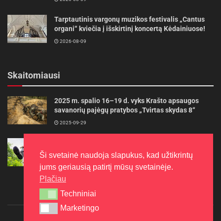
Tarptautinis vargonų muzikos festivalis „Cantus
organi“ kviečia į išskirtinį koncertą Kėdainiuose!
2026-08-09
Skaitomiausi
2025 m. spalio 16–19 d. vyks Krašto apsaugos
savanorių pajėgų pratybos „Tvirtas skydas 8“
2025-09-29
Gudrybės, kad trimerio pjovimo valas tarnautų
ilgiau
Ši svetainė naudoja slapukus, kad užtikrintų
2022-06-27
jums geriausią patirtį mūsų svetainėje.
Plačiau
Techniniai
Techniniai
Marketingo
Marketingo