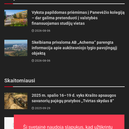
Vyksta papildomas priėmimas į Panevėžio kolegiją
– dar galima pretenduoti į valstybės
finansuojamas studijų vietas
2026-08-06
Skelbiama privaloma AB „Achema“ parengta
informacija apie aukštesniojo lygio pavojingąjį
objektą
2026-08-06
Skaitomiausi
2025 m. spalio 16–19 d. vyks Krašto apsaugos
savanorių pajėgų pratybos „Tvirtas skydas 8“
2025-09-29
Panevėžietės tarptautinėje programoje siekia
aukso
Ši svetainė naudoja slapukus, kad užtikrintų