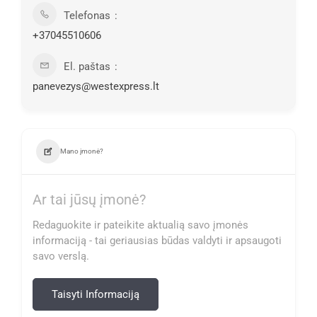
Telefonas
+37045510606
El. paštas
panevezys@westexpress.lt
Mano įmonė?
Ar tai jūsų įmonė?
Redaguokite ir pateikite aktualią savo įmonės
informaciją - tai geriausias būdas valdyti ir apsaugoti
savo verslą.
Taisyti Informaciją