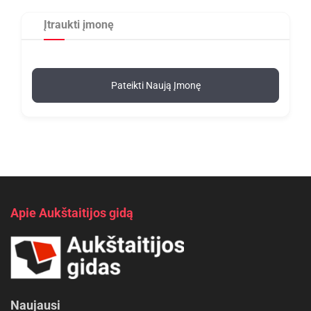
Įtraukti įmonę
Pateikti Naują Įmonę
Apie Aukštaitijos gidą
Naujausi