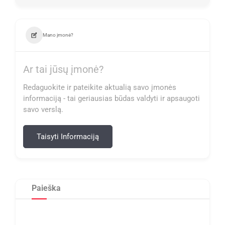
Mano įmonė?
Ar tai jūsų įmonė?
Redaguokite ir pateikite aktualią savo įmonės
informaciją - tai geriausias būdas valdyti ir apsaugoti
savo verslą.
Taisyti Informaciją
Paieška