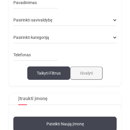
Pavadinimas
Pasirinkti savivaldybę
Pasirinkti kategoriją
Telefonas
Taikyti Filtrus
Išvalyti
Įtraukti įmonę
Pateikti Naują Įmonę