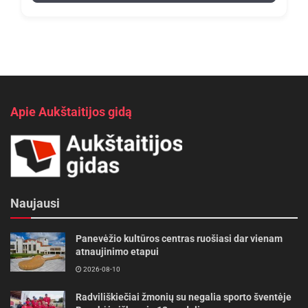
Apie Aukštaitijos gidą
Naujausi
Panevėžio kultūros centras ruošiasi dar vienam
atnaujinimo etapui
2026-08-10
Radviliškiečiai žmonių su negalia sporto šventėje