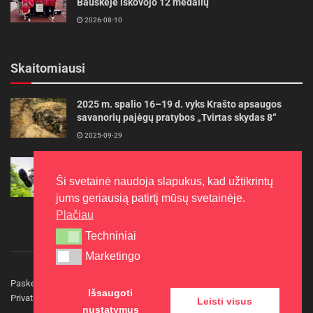
Bauskėje iškovojo 12 medalių
2026-08-10
Skaitomiausi
2025 m. spalio 16–19 d. vyks Krašto apsaugos
savanorių pajėgų pratybos „Tvirtas skydas 8“
2025-09-29
Gudrybės, kad trimerio pjovimo valas tarnautų
ilgiau
Ši svetainė naudoja slapukus, kad užtikrintų
2022-06-27
jums geriausią patirtį mūsų svetainėje.
Plačiau
Techniniai
Techniniai
Marketingo
Marketingo
Paskelbkite naujieną
Rašyti redakcijai
Reklama
Išsaugoti
Privatumo politika
Kontaktai
Leisti visus
nustatymus