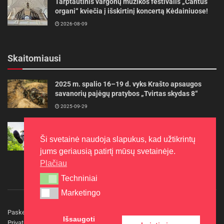
Tarptautinis vargonų muzikos festivalis „Cantus
organi“ kviečia į išskirtinį koncertą Kėdainiuose!
2026-08-09
Skaitomiausi
2025 m. spalio 16–19 d. vyks Krašto apsaugos
savanorių pajėgų pratybos „Tvirtas skydas 8“
2025-09-29
Gudrybės, kad trimerio pjovimo valas tarnautų
ilgiau
Ši svetainė naudoja slapukus, kad užtikrintų
2022-06-27
jums geriausią patirtį mūsų svetainėje.
Plačiau
Techniniai
Techniniai
Marketingo
Marketingo
Paskelbkite naujieną
Rašyti redakcijai
Reklama
Išsaugoti
Privatumo politika
Kontaktai