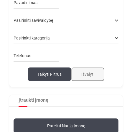
Pavadinimas
Pasirinkti savivaldybę
Pasirinkti kategoriją
Telefonas
Taikyti Filtrus
Išvalyti
Įtraukti įmonę
Pateikti Naują Įmonę