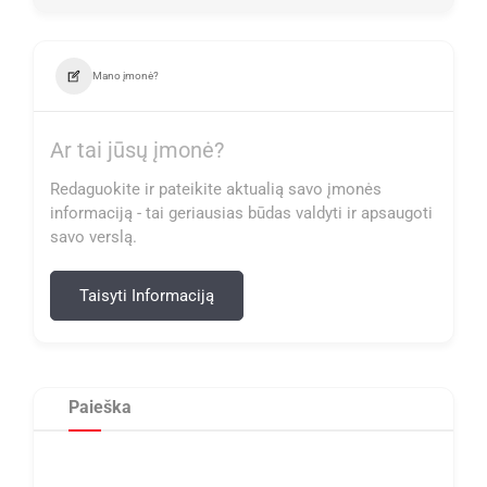
Mano įmonė?
Ar tai jūsų įmonė?
Redaguokite ir pateikite aktualią savo įmonės
informaciją - tai geriausias būdas valdyti ir apsaugoti
savo verslą.
Taisyti Informaciją
Paieška