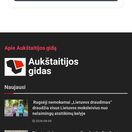
Apie Aukštaitijos gidą
Naujausi
Rugsėjį nemokamai „Lietuvos draudimas“
draudžia visus Lietuvos moksleivius nuo
nelaimingų atsitikimų kelyje
2026-08-09