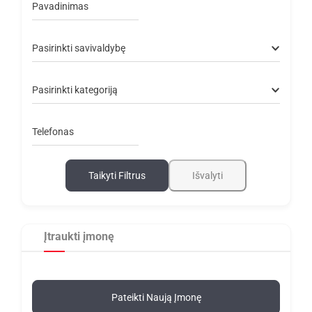
Pavadinimas
Pasirinkti savivaldybę
Pasirinkti kategoriją
Telefonas
Taikyti Filtrus
Išvalyti
Įtraukti įmonę
Pateikti Naują Įmonę