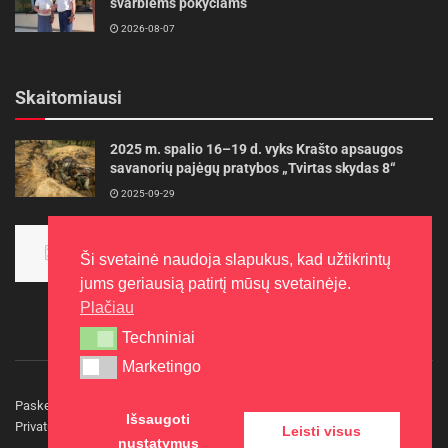
svarbiems pokyčiams
2026-08-07
Skaitomiausi
2025 m. spalio 16–19 d. vyks Krašto apsaugos
savanorių pajėgų pratybos „Tvirtas skydas 8“
2025-09-29
Panevėžietės tarptautinėje programoje siekia
aukso
Ši svetainė naudoja slapukus, kad užtikrintų
2015-10-30
jums geriausią patirtį mūsų svetainėje.
Plačiau
Techniniai
Techniniai
Marketingo
Marketingo
Paskelbkite naujieną
Rašyti redakcijai
Reklama
Išsaugoti
Privatumo politika
Kontaktai
Leisti visus
nustatymus