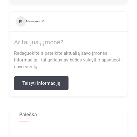
Mano įmonė?
Ar tai jūsų įmonė?
Redaguokite ir pateikite aktualią savo įmonės
informaciją - tai geriausias būdas valdyti ir apsaugoti
savo verslą.
Taisyti Informaciją
Paieška