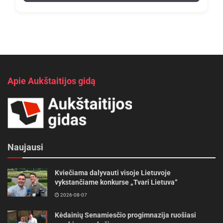
Apie Aukštaitijos gidą
Naujausi
Kviečiama dalyvauti visoje Lietuvoje
vykstančiame konkurse „Tvari Lietuva“
2026-08-07
Kėdainių Senamiesčio progimnazija ruošiasi