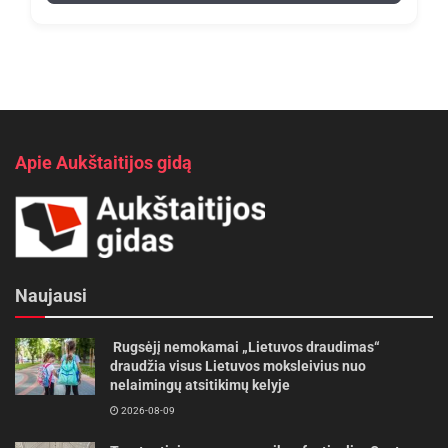
Apie Aukštaitijos gidą
Naujausi
Rugsėjį nemokamai „Lietuvos draudimas“
draudžia visus Lietuvos moksleivius nuo
nelaimingų atsitikimų kelyje
2026-08-09