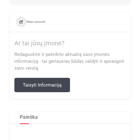
Mano įmonė?
Ar tai jūsų įmonė?
Redaguokite ir pateikite aktualią savo įmonės
informaciją - tai geriausias būdas valdyti ir apsaugoti
savo verslą.
Taisyti Informaciją
Paieška