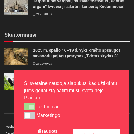
Tarptautinis vargonų muzikos festivalis „Cantus
organi“ kviečia į išskirtinį koncertą Kėdainiuose!
2026-08-09
Skaitomiausi
2025 m. spalio 16–19 d. vyks Krašto apsaugos
savanorių pajėgų pratybos „Tvirtas skydas 8“
2025-09-29
Gudrybės, kad trimerio pjovimo valas tarnautų
ilgiau
Ši svetainė naudoja slapukus, kad užtikrintų
2022-06-27
jums geriausią patirtį mūsų svetainėje.
Plačiau
Techniniai
Techniniai
Marketingo
Marketingo
Paskelbkite naujieną
Rašyti redakcijai
Reklama
Išsaugoti
Privatumo politika
Kontaktai