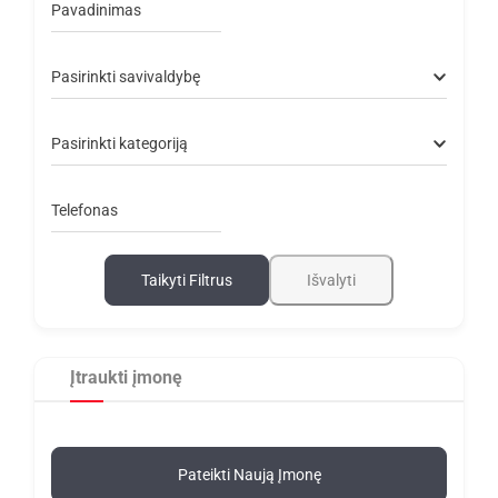
Pavadinimas
Pasirinkti savivaldybę
Pasirinkti kategoriją
Telefonas
Taikyti Filtrus
Išvalyti
Įtraukti įmonę
Pateikti Naują Įmonę