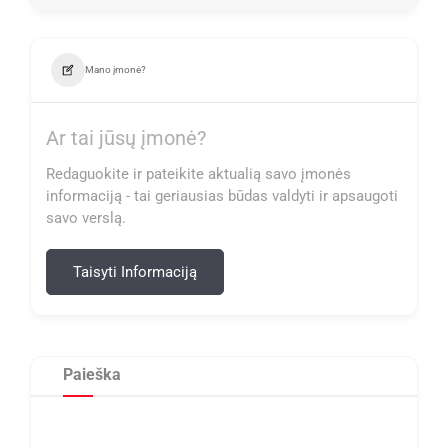
Mano įmonė?
Ar tai jūsų įmonė?
Redaguokite ir pateikite aktualią savo įmonės
informaciją - tai geriausias būdas valdyti ir apsaugoti
savo verslą.
Taisyti Informaciją
Paieška