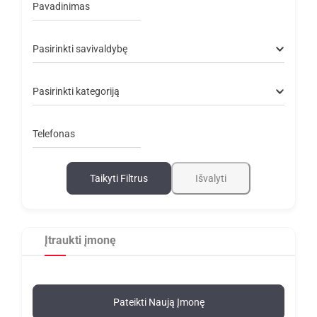
Pavadinimas
Pasirinkti savivaldybę
Pasirinkti kategoriją
Telefonas
Taikyti Filtrus
Išvalyti
Įtraukti įmonę
Pateikti Naują Įmonę