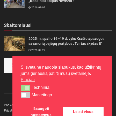
„Kėdainiai abipus Nevėžio“!
2026-08-07
Skaitomiausi
2025 m. spalio 16–19 d. vyks Krašto apsaugos
savanorių pajėgų pratybos „Tvirtas skydas 8“
2025-09-29
Panevėžietės tarptautinėje programoje siekia
aukso
Ši svetainė naudoja slapukus, kad užtikrintų
2015-10-30
jums geriausią patirtį mūsų svetainėje.
Plačiau
Techniniai
Techniniai
Marketingo
Marketingo
Paskelbkite naujieną
Rašyti redakcijai
Reklama
Išsaugoti
Privatumo politika
Kontaktai
Leisti visus
nustatymus