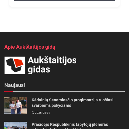
Apie Aukštaitijos gidą
Naujausi
Kėdainių Senamiesčio progimnazija ruošiasi
svarbiems pokyčiams
2026-08-07
Prasidėjo Respublikinis tapytojų pleneras