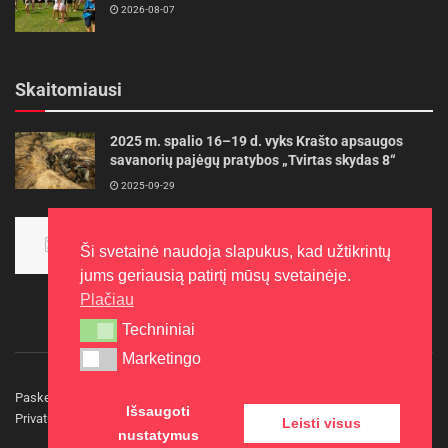
2026-08-07
Skaitomiausi
2025 m. spalio 16–19 d. vyks Krašto apsaugos
savanorių pajėgų pratybos „Tvirtas skydas 8“
2025-09-29
Panevėžietės tarptautinėje programoje siekia
aukso
Ši svetainė naudoja slapukus, kad užtikrintų
2015-10-30
jums geriausią patirtį mūsų svetainėje.
Plačiau
Techniniai
Techniniai
Marketingo
Marketingo
Paskelbkite naujieną
Rašyti redakcijai
Reklama
Išsaugoti
Privatumo politika
Kontaktai
Leisti visus
nustatymus