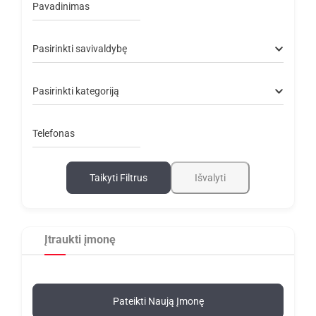
Pavadinimas
Pasirinkti savivaldybę
Pasirinkti kategoriją
Telefonas
Taikyti Filtrus
Išvalyti
Įtraukti įmonę
Pateikti Naują Įmonę