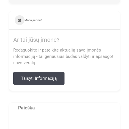
Mano įmonė?
Ar tai jūsų įmonė?
Redaguokite ir pateikite aktualią savo įmonės
informaciją - tai geriausias būdas valdyti ir apsaugoti
savo verslą.
Taisyti Informaciją
Paieška