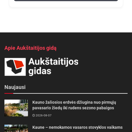
Apie Aukštaitijos gidą
Naujausi
Kauno žaliosios erdvės džiugina nuo pirmųjų
pavasario žiedų iki rudens sezono pabaigos
2026-08-07
Kaune – nemokamos vasaros stovyklos vaikams