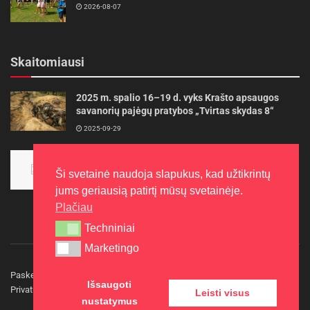
2026-08-07
Skaitomiausi
2025 m. spalio 16–19 d. vyks Krašto apsaugos
savanorių pajėgų pratybos „Tvirtas skydas 8“
2025-09-29
Panevėžietės tarptautinėje programoje siekia
aukso
Ši svetainė naudoja slapukus, kad užtikrintų
2015-10-30
jums geriausią patirtį mūsų svetainėje.
Plačiau
Techniniai
Techniniai
Marketingo
Marketingo
Paskelbkite naujieną
Rašyti redakcijai
Reklama
Išsaugoti
Privatumo politika
Kontaktai
Leisti visus
nustatymus