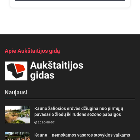
Apie Aukštaitijos gidą
Naujausi
Kauno žaliosios erdvės džiugina nuo pirmųjų
pavasario žiedų iki rudens sezono pabaigos
2026-08-07
Kaune – nemokamos vasaros stovyklos vaikams