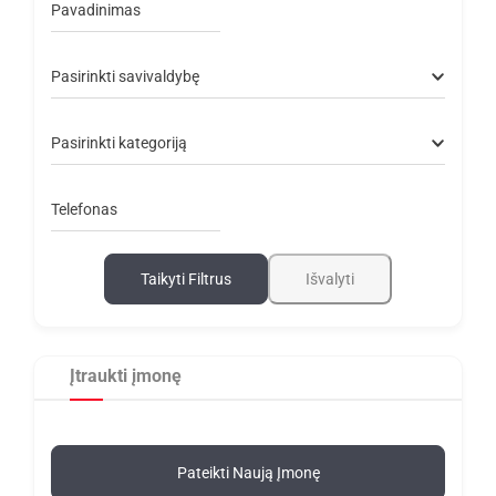
Pavadinimas
Pasirinkti savivaldybę
Pasirinkti kategoriją
Telefonas
Taikyti Filtrus
Išvalyti
Įtraukti įmonę
Pateikti Naują Įmonę