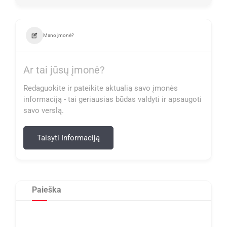
Mano įmonė?
Ar tai jūsų įmonė?
Redaguokite ir pateikite aktualią savo įmonės
informaciją - tai geriausias būdas valdyti ir apsaugoti
savo verslą.
Taisyti Informaciją
Paieška