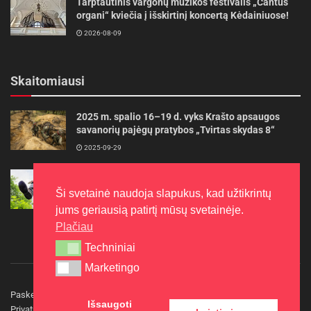
Tarptautinis vargonų muzikos festivalis „Cantus
organi“ kviečia į išskirtinį koncertą Kėdainiuose!
2026-08-09
Skaitomiausi
2025 m. spalio 16–19 d. vyks Krašto apsaugos
savanorių pajėgų pratybos „Tvirtas skydas 8“
2025-09-29
Gudrybės, kad trimerio pjovimo valas tarnautų
ilgiau
Ši svetainė naudoja slapukus, kad užtikrintų
2022-06-27
jums geriausią patirtį mūsų svetainėje.
Plačiau
Techniniai
Techniniai
Marketingo
Marketingo
Paskelbkite naujieną
Rašyti redakcijai
Reklama
Išsaugoti
Privatumo politika
Kontaktai