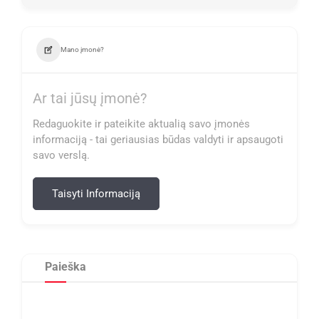
Mano įmonė?
Ar tai jūsų įmonė?
Redaguokite ir pateikite aktualią savo įmonės
informaciją - tai geriausias būdas valdyti ir apsaugoti
savo verslą.
Taisyti Informaciją
Paieška