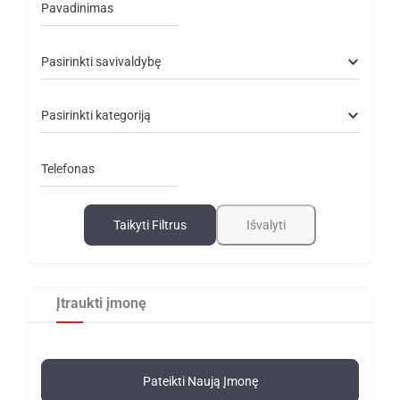
Pavadinimas
Pasirinkti savivaldybę
Pasirinkti kategoriją
Telefonas
Taikyti Filtrus
Išvalyti
Įtraukti įmonę
Pateikti Naują Įmonę