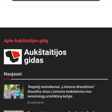
Apie Aukštaitijos gidą
Naujausi
Rugsėjį nemokamai „Lietuvos draudimas“
draudžia visus Lietuvos moksleivius nuo
nelaimingų atsitikimų kelyje
2026-08-09