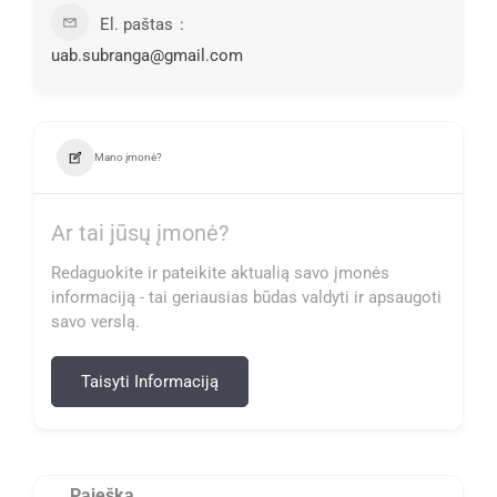
El. paštas
uab.subranga@gmail.com
Mano įmonė?
Ar tai jūsų įmonė?
Redaguokite ir pateikite aktualią savo įmonės
informaciją - tai geriausias būdas valdyti ir apsaugoti
savo verslą.
Taisyti Informaciją
Paieška