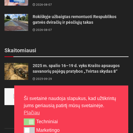
2026-08-07
Rokiškyje užbaigtas remontuoti Respublikos
gatvės dviračių ir pėsčiųjų takas
2026-08-07
Skaitomiausi
2025 m. spalio 16–19 d. vyks Krašto apsaugos
savanorių pajėgų pratybos „Tvirtas skydas 8“
2025-09-29
Panevėžietės tarptautinėje programoje siekia
aukso
Ši svetainė naudoja slapukus, kad užtikrintų
2015-10-30
jums geriausią patirtį mūsų svetainėje.
Plačiau
Techniniai
Techniniai
Marketingo
Marketingo