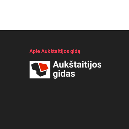
Apie Aukštaitijos gidą