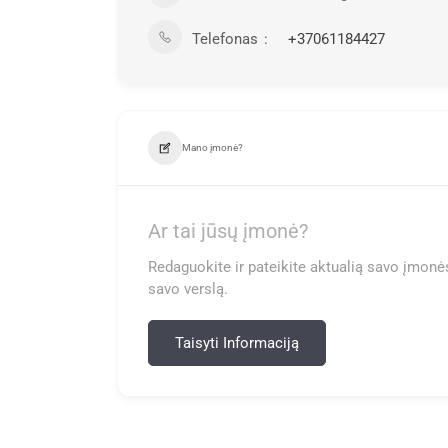
Telefonas
+37061184427
Mano įmonė?
Ar tai jūsų įmonė?
Redaguokite ir pateikite aktualią savo įmonės
savo verslą.
Taisyti Informaciją