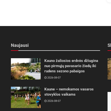
Naujausi
S
Kauno žaliosios erdvės džiugina
nuo pirmųjų pavasario žiedų iki
rudens sezono pabaigos
2026-08-07
Kaune – nemokamos vasaros
stovyklos vaikams
2026-08-07