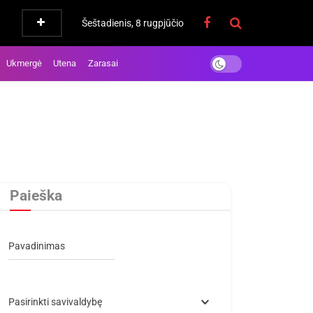
Šeštadienis, 8 rugpjūčio
Ukmergė
Utena
Zarasai
Paieška
Pavadinimas
Pasirinkti savivaldybę