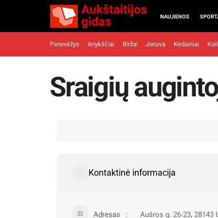
NAUJIENOS
SPORT
Panevėžys
Anykščiai
Biržai
Jonava
Kėdainiai
Kai
Sraigių auginto
Kontaktinė informacija
Adresas
Aušros g. 26-23, 28143 