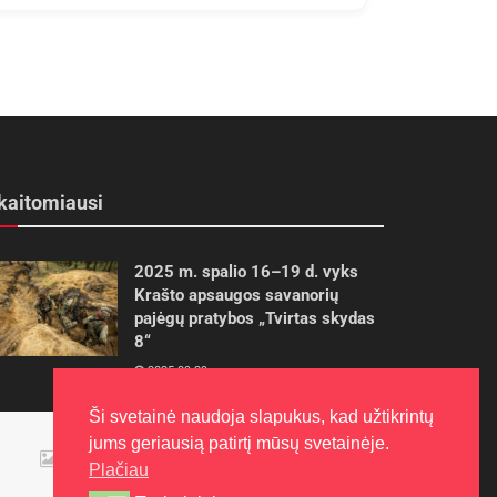
kaitomiausi
2025 m. spalio 16–19 d. vyks
Krašto apsaugos savanorių
pajėgų pratybos „Tvirtas skydas
8“
2025-09-29
Ši svetainė naudoja slapukus, kad užtikrintų
Panevėžietės tarptautinėje
jums geriausią patirtį mūsų svetainėje.
programoje siekia aukso
Plačiau
2015-10-30