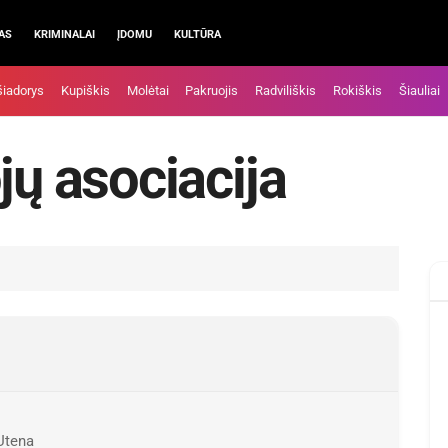
AS
KRIMINALAI
ĮDOMU
KULTŪRA
šiadorys
Kupiškis
Molėtai
Pakruojis
Radviliškis
Rokiškis
Šiauliai
jų asociacija
Utena