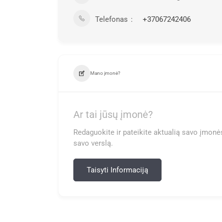
Telefonas
+37067242406
Mano įmonė?
Ar tai jūsų įmonė?
Redaguokite ir pateikite aktualią savo įmonės
savo verslą.
Taisyti Informaciją