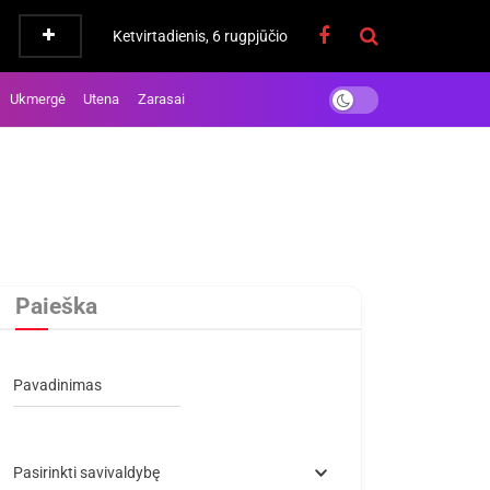
Ketvirtadienis, 6 rugpjūčio
Ukmergė
Utena
Zarasai
Paieška
Pavadinimas
Pasirinkti savivaldybę