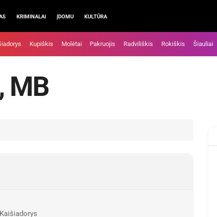
AS
KRIMINALAI
ĮDOMU
KULTŪRA
šiadorys
Kupiškis
Molėtai
Pakruojis
Radviliškis
Rokiškis
Šiauliai
, MB
 Kaišiadorys