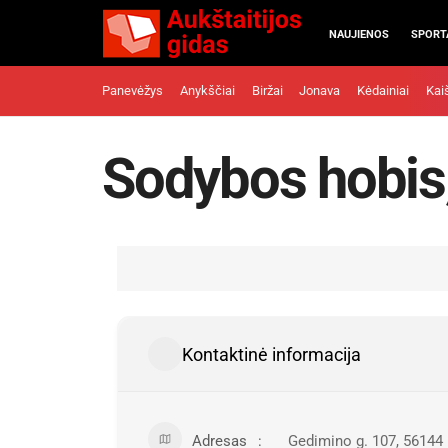
NAUJIENOS
SPORT
Panevėžys
Anykščiai
Biržai
Jonava
Kėdainiai
Kai
Sodybos hobis
Kontaktinė informacija
Adresas
Gedimino g. 107, 56144