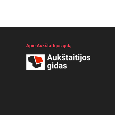
Apie Aukštaitijos gidą