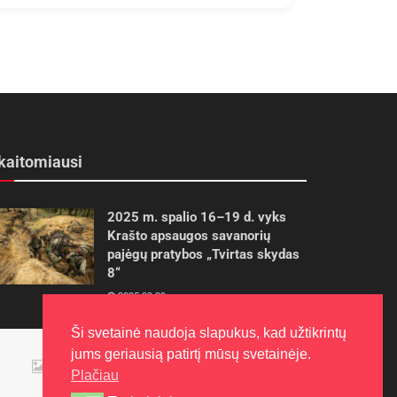
kaitomiausi
2025 m. spalio 16–19 d. vyks
Krašto apsaugos savanorių
pajėgų pratybos „Tvirtas skydas
8“
2025-09-29
Ši svetainė naudoja slapukus, kad užtikrintų
Panevėžietės tarptautinėje
jums geriausią patirtį mūsų svetainėje.
programoje siekia aukso
Plačiau
2015-10-30