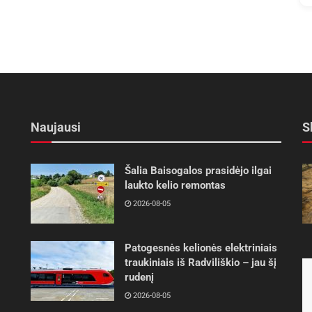
Naujausi
S
Šalia Baisogalos prasidėjo ilgai
laukto kelio remontas
2026-08-05
Patogesnės kelionės elektriniais
traukiniais iš Radviliškio – jau šį
rudenį
2026-08-05