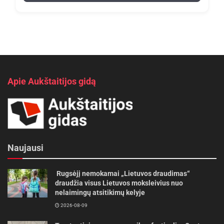
Apie Aukštaitijos gidą
Naujausi
Rugsėjį nemokamai „Lietuvos draudimas“
draudžia visus Lietuvos moksleivius nuo
nelaimingų atsitikimų kelyje
2026-08-09