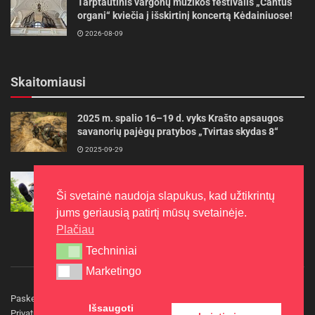
Tarptautinis vargonų muzikos festivalis „Cantus
organi“ kviečia į išskirtinį koncertą Kėdainiuose!
2026-08-09
Skaitomiausi
2025 m. spalio 16–19 d. vyks Krašto apsaugos
savanorių pajėgų pratybos „Tvirtas skydas 8“
2025-09-29
Gudrybės, kad trimerio pjovimo valas tarnautų
ilgiau
Ši svetainė naudoja slapukus, kad užtikrintų
2022-06-27
jums geriausią patirtį mūsų svetainėje.
Plačiau
Techniniai
Techniniai
Marketingo
Marketingo
Paskelbkite naujieną
Rašyti redakcijai
Reklama
Išsaugoti
Privatumo politika
Kontaktai