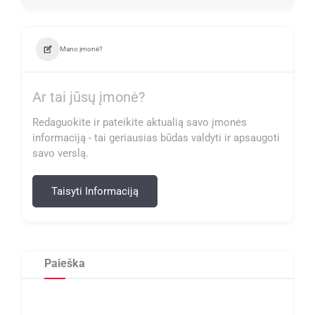
Mano įmonė?
Ar tai jūsų įmonė?
Redaguokite ir pateikite aktualią savo įmonės
informaciją - tai geriausias būdas valdyti ir apsaugoti
savo verslą.
Taisyti Informaciją
Paieška