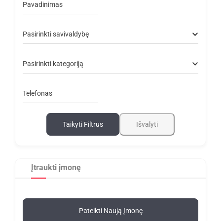
Pavadinimas
Pasirinkti savivaldybę
Pasirinkti kategoriją
Telefonas
Taikyti Filtrus
Išvalyti
Įtraukti įmonę
Pateikti Naują Įmonę