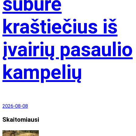
subūrė
kraštiečius iš
įvairių pasaulio
kampelių
2026-08-08
Skaitomiausi