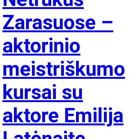
Zarasuose –
aktorinio
meistriškumo
kursai su
aktore Emilija
Latėnaite