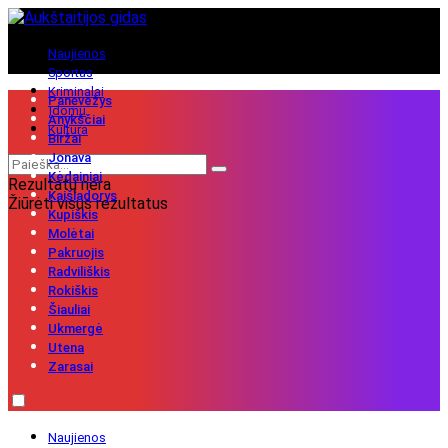
Naujienos
Sportas
Kriminalai
Panevėžys
Įdomu
Anykščiai
Kultūra
Biržai
Jonava
Kėdainiai
Rezultatų nėra
Kaišiadorys
Žiūrėti visus rezultatus
Kupiškis
Molėtai
Pakruojis
Radviliškis
Rokiškis
Šiauliai
Ukmergė
Utena
Zarasai
Naujienos