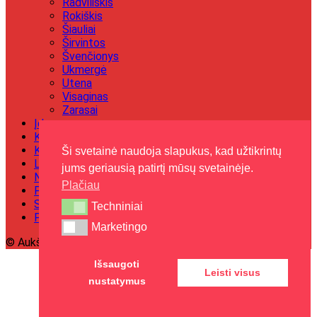
Radviliškis
Rokiškis
Šiauliai
Širvintos
Švenčionys
Ukmergė
Utena
Visaginas
Zarasai
Įdomu
Kultūra
Kriminalai
Ši svetainė naudoja slapukus, kad užtikrintų
Laisvalaikis
jums geriausią patirtį mūsų svetainėje.
Naujienos
Plačiau
Politika
Sportas
Techniniai
Techniniai
Paskelbkite naujieną
Marketingo
Marketingo
© Aukštaitijos gidas
Išsaugoti
Leisti visus
nustatymus