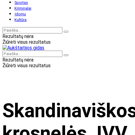
Sportas
Kriminalai
Įdomu
Kultūra
Rezultatų nėra
Žiūrėti visus rezultatus
Rezultatų nėra
Žiūrėti visus rezultatus
Skandinaviško
krosnelės, IVV