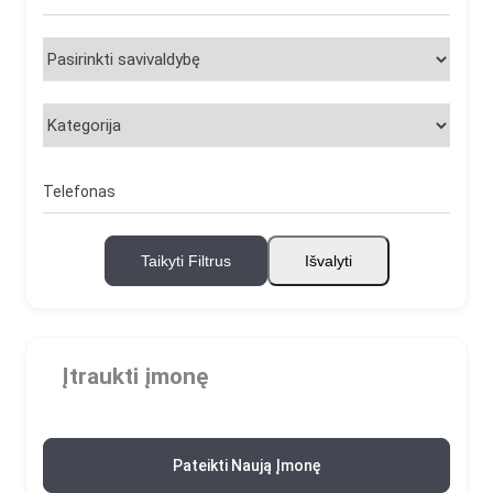
Telefonas
Taikyti Filtrus
Išvalyti
Įtraukti įmonę
Pateikti Naują Įmonę