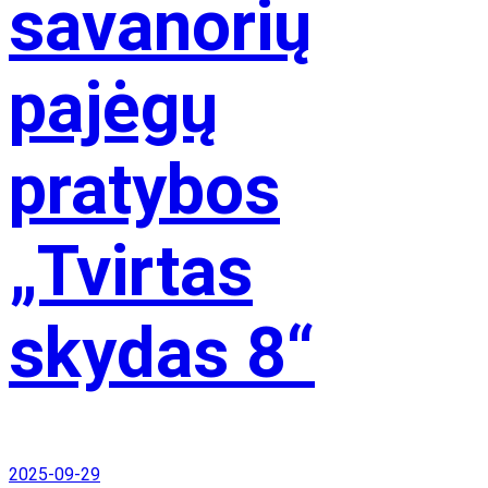
savanorių
pajėgų
pratybos
„Tvirtas
skydas 8“
2025-09-29