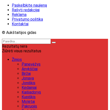
Paskelbkite naujieną
Rašyti redakcijai
Reklama
Privatumo politika
Kontaktai
© Aukštaitijos gidas
Rezultatų nėra
Žiūrėti visus rezultatus
Žinios
Panevėžys
Anykščiai
Biržai
Jonava
Joniškis
Kėdainiai
Kaišiadorys
Kupiškis
Molėtai
Pakruojis